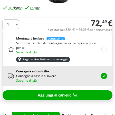
Turismo
Estate
72,
€
49
Quantità
+ ecotassa: (
3,
54
€
) =
76,
03
€
per pneumatico
Montaggio incluso
CONSIGLIATO
Seleziona il centro di montaggio più vicino o più comodo
per te
Saperne di più
Scegli tra oltre 1000 centri di montaggio
Consegna a domicilio
Consegna a casa o al lavoro
Saperne di più
Aggiungi al carrello