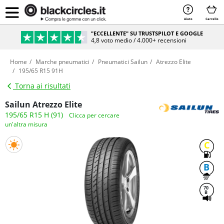
Aiuto
Carrello
"ECCELLENTE" SU TRUSTSPILOT E GOOGLE
4,8 voto medio / 4.000+ recensioni
Home
Marche pneumatici
Pneumatici Sailun
Atrezzo Elite
195/65 R15 91H
Torna ai risultati
Sailun Atrezzo Elite
195/65 R15 H (91)
Clicca per cercare
un'altra misura
C
B
70
B