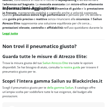
l’
aderenza sul bagnato
. La
mescola avanzata
con
micro-silice altamente
Informazioni Aggiuntive:
dispersibile
e
SBR evoluto
migliora la
dinamica di guida
e la
prestazione
in frenata
, mantenendo stabilità e controllo anche a velocità sostenute.
Questo
pneumatico estivo high performance
è pensato per chi desidera
una
guida più precisa
e
reattiva
senza rinunciare alla
sicurezza
. Il
Sailun
Atrezzo Elite
rappresenta una soluzione equilibrata per chi cerca
prestazioni elevate
,
controllo
e
affidabilità
nell’uso quotidiano durante la
stagione estiva
.
Leggi tutto
Non trovi il pneumatico giusto?
Guarda tutte le misure di Atrezzo Elite:
Trova la misura giusta del tuo
Sailun Atrezzo Elite
tra tutte le opzioni
disponibili. Se hai bisogno di aiuto, consulta
la nostra guida
per trovare il
pneumatico giusto per te.
Scopri l'intera gamma Sailun su Blackcircles.it
Scegli il pneumatico giusto per te
della gamma Sailun
. Il catalogo offre
un'ampia scelta per soddisfare tutte le tue esigenze, dal budget alle
prestazioni.