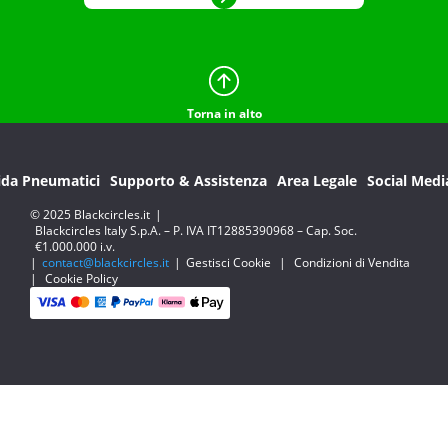
Torna in alto
ida Pneumatici
Supporto & Assistenza
Area Legale
Social Medi
© 2025 Blackcircles.it
|
Blackcircles Italy S.p.A. – P. IVA IT12885390968 – Cap. Soc.
€1.000.000 i.v.
|
contact@blackcircles.it
|
Gestisci Cookie
|
Condizioni di Vendita
|
Cookie Policy