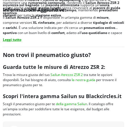
mantenere una
rumorosità contenuta
, rendendo il
Sailun Atrezzo ZSR 2
sicurezza sul bagnato
. La
mescola ottimizzata
supporta un’
usura
adatto anche a
viaggi medio-lunghi
senza rinunciare al
piacere di guida
Informazioni Aggiuntive:
uniforme
e una
buona resistenza nel tempo
, mantenendo
prestazioni
sportivo
.
costanti
per tutta la
stagione estiva
.
Il
Sailun Atrezzo ZSR 2
è disponibile in un’ampia gamma di
misure
,
comprese versioni
XL rinforzate
, per adattarsi a diverse
tipologie di veicoli
e
carichi
. È una soluzione indicata per chi cerca un
pneumatico estivo
sportivo
con un buon livello di
comfort
, adatto all’
uso quotidiano
e capace
di garantire
controllo
e
affidabilità
nelle normali condizioni di guida.
Leggi tutto
Non trovi il pneumatico giusto?
Guarda tutte le misure di Atrezzo ZSR 2:
Trova la misura giusta del tuo
Sailun Atrezzo ZSR 2
tra tutte le opzioni
disponibili. Se hai bisogno di aiuto, consulta
la nostra guida
per trovare il
pneumatico giusto per te.
Scopri l'intera gamma Sailun su Blackcircles.it
Scegli il pneumatico giusto per te
della gamma Sailun
. Il catalogo offre
un'ampia scelta per soddisfare tutte le tue esigenze, dal budget alle
prestazioni.