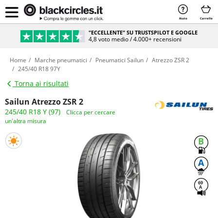
Aiuto
Carrello
"ECCELLENTE" SU TRUSTSPILOT E GOOGLE
4,8 voto medio / 4.000+ recensioni
Home
Marche pneumatici
Pneumatici Sailun
Atrezzo ZSR 2
245/40 R18 97Y
Torna ai risultati
Sailun Atrezzo ZSR 2
245/40 R18 Y (97)
Clicca per cercare
un'altra misura
B
A
69
A