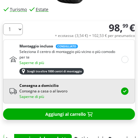
Turismo
Estate
98,
€
99
Quantità
+ ecotassa: (
3,
54
€
) =
102,
53
€
per pneumatico
Montaggio incluso
CONSIGLIATO
Seleziona il centro di montaggio più vicino o più comodo
per te
Saperne di più
Scegli tra oltre 1000 centri di montaggio
Consegna a domicilio
Consegna a casa o al lavoro
Saperne di più
Aggiungi al carrello