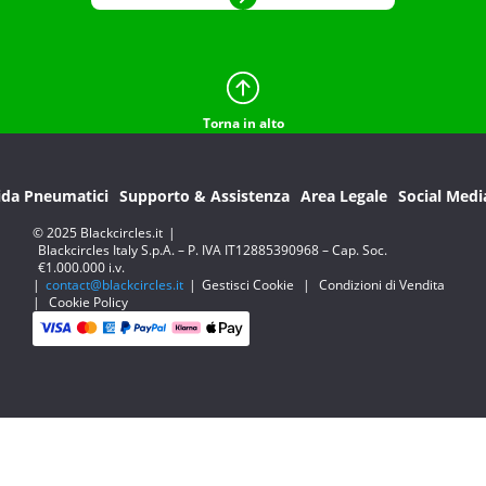
Torna in alto
ida Pneumatici
Supporto & Assistenza
Area Legale
Social Medi
© 2025 Blackcircles.it
|
Blackcircles Italy S.p.A. – P. IVA IT12885390968 – Cap. Soc.
€1.000.000 i.v.
|
contact@blackcircles.it
|
Gestisci Cookie
|
Condizioni di Vendita
|
Cookie Policy