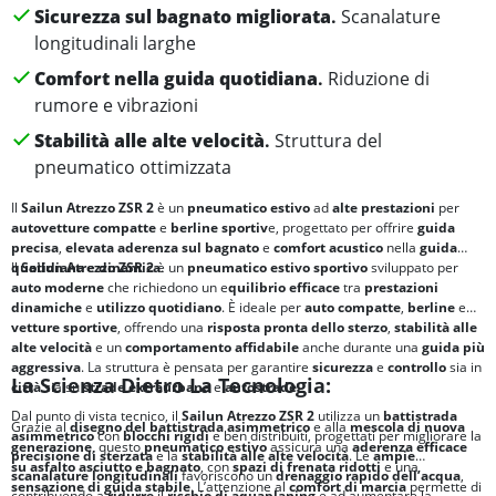
Sicurezza sul bagnato migliorata
.
Scanalature
longitudinali larghe
Comfort nella guida quotidiana
.
Riduzione di
rumore e vibrazioni
Stabilità alle alte velocità
.
Struttura del
pneumatico ottimizzata
Il
Sailun Atrezzo ZSR 2
è un
pneumatico estivo
ad
alte prestazioni
per
autovetture
compatte
e
berline sportiv
e, progettato per offrire
guida
precisa
,
elevata aderenza sul bagnato
e
comfort acustico
nella
guida
quotidiana
Il
Sailun Atrezzo ZSR 2
e
dinamica
è un
.
pneumatico estivo sportivo
sviluppato per
auto moderne
che richiedono un e
quilibrio efficace
tra
prestazioni
dinamiche
e
utilizzo quotidiano
. È ideale per
auto compatte
,
berline
e
vetture sportive
, offrendo una
risposta pronta dello sterzo
,
stabilità alle
alte velocità
e un
comportamento affidabile
anche durante una
guida più
aggressiva
. La struttura è pensata per garantire
sicurezza
e
controllo
sia in
La Scienza Dietro La Tecnologia:
città
sia su
strade extraurbane
e
autostrade
.
Dal punto di vista tecnico, il
Sailun Atrezzo ZSR 2
utilizza un
battistrada
Grazie al
disegno del battistrada asimmetrico
e alla
mescola di nuova
asimmetrico
con
blocchi rigidi
e ben distribuiti, progettati per migliorare la
generazione
, questo
pneumatico estivo
assicura una
aderenza efficace
precisione di sterzata
e la
stabilità alle alte velocità
. Le
ampie
su asfalto asciutto e bagnato
, con
spazi di frenata ridotti
e una
scanalature longitudinali
favoriscono un
drenaggio rapido dell’acqua
,
sensazione di guida stabile
. L’attenzione al
comfort di marcia
permette di
contribuendo a
ridurre
il
rischio di aquaplaning
e ad aumentare la