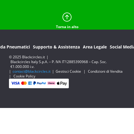
Torna in alto
ida Pneumatici
Supporto & Assistenza
Area Legale
Social Medi
© 2025 Blackcircles.it
|
Blackcircles Italy S.p.A. – P. IVA IT12885390968 – Cap. Soc.
€1.000.000 i.v.
|
contact@blackcircles.it
|
Gestisci Cookie
|
Condizioni di Vendita
|
Cookie Policy