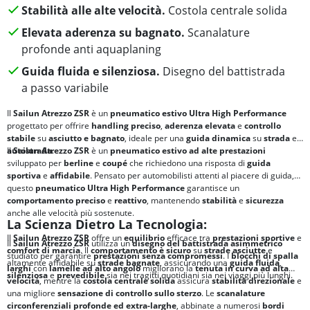
Stabilità alle alte velocità.
Costola centrale solida
Elevata aderenza su bagnato.
Scanalature
profonde anti aquaplaning
Guida fluida e silenziosa.
Disegno del battistrada
a passo variabile
Il
Sailun Atrezzo ZSR
è un
pneumatico estivo Ultra High Performance
progettato per offrire
handling preciso
,
aderenza elevata
e
controllo
stabile
su
asciutto e bagnato
, ideale per una
guida dinamica
su
strada
e
autostrada
Il
Sailun Atrezzo ZSR
.
è un
pneumatico estivo ad alte prestazioni
sviluppato per
berline
e
coupé
che richiedono una risposta di
guida
sportiva
e
affidabile
. Pensato per automobilisti attenti al piacere di guida,
questo
pneumatico Ultra High Performance
garantisce un
comportamento preciso
e
reattivo
, mantenendo
stabilità
e
sicurezza
anche alle velocità più sostenute.
La Scienza Dietro La Tecnologia:
Il
Sailun Atrezzo ZSR
offre un
equilibrio
efficace tra
prestazioni sportive
e
Il
Sailun Atrezzo ZSR
utilizza un
disegno del battistrada asimmetrico
comfort di marcia
. Il
comportamento è sicuro
su
strade asciutte
e
studiato per garantire
prestazioni senza compromessi
. I
blocchi di spalla
altamente affidabile su
strade bagnate
, assicurando una
guida fluida
,
larghi
con
lamelle ad alto angolo
migliorano la
tenuta in curva ad alta
silenziosa
e
prevedibile
sia nei tragitti quotidiani sia nei viaggi più lunghi.
velocità
, mentre la
costola centrale solida
assicura
stabilità direzionale
e
una migliore
sensazione di controllo
sullo sterzo
. Le
scanalature
circonferenziali profonde ed extra-larghe
, abbinate a numerosi
bordi