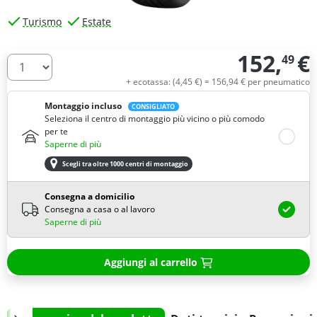
Turismo
Estate
152,
€
49
Quantità
+ ecotassa: (
4,
45
€
) =
156,
94
€
per pneumatico
Montaggio incluso
CONSIGLIATO
Seleziona il centro di montaggio più vicino o più comodo
per te
Saperne di più
Scegli tra oltre 1000 centri di montaggio
Consegna a domicilio
Consegna a casa o al lavoro
Saperne di più
Aggiungi al carrello