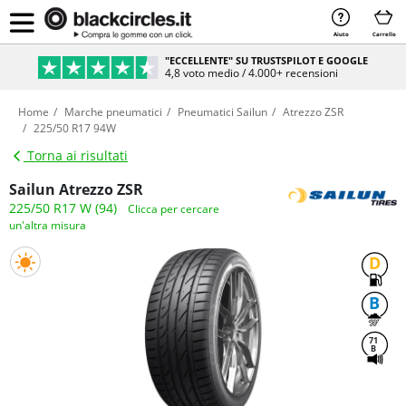
Aiuto
Carrello
"ECCELLENTE" SU TRUSTSPILOT E GOOGLE
4,8 voto medio / 4.000+ recensioni
Home
Marche pneumatici
Pneumatici Sailun
Atrezzo ZSR
225/50 R17 94W
Torna ai risultati
Sailun Atrezzo ZSR
225/50 R17 W (94)
Clicca per cercare
un'altra misura
D
B
71
B