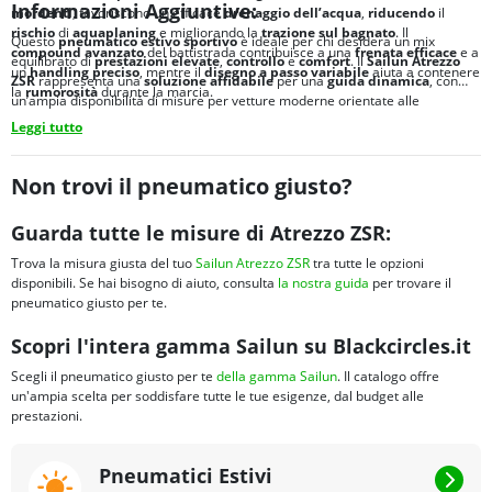
Informazioni Aggiuntive:
mordenti
, favoriscono un efficace
drenaggio dell’acqua
,
riducendo
il
rischio
di
aquaplaning
e migliorando la
trazione sul bagnato
. Il
Questo
pneumatico estivo sportivo
è ideale per chi desidera un mix
compound avanzato
del battistrada contribuisce a una
frenata efficace
e a
equilibrato di
prestazioni elevate
,
controllo
e
comfort
. Il
Sailun Atrezzo
un
handling preciso
, mentre il
disegno a passo variabile
aiuta a contenere
ZSR
rappresenta una
soluzione affidabile
per una
guida dinamica
, con
la
rumorosità
durante la marcia.
un’ampia disponibilità di misure per vetture moderne orientate alle
prestazioni.
Leggi tutto
Non trovi il pneumatico giusto?
Guarda tutte le misure di Atrezzo ZSR:
Trova la misura giusta del tuo
Sailun Atrezzo ZSR
tra tutte le opzioni
disponibili. Se hai bisogno di aiuto, consulta
la nostra guida
per trovare il
pneumatico giusto per te.
Scopri l'intera gamma Sailun su Blackcircles.it
Scegli il pneumatico giusto per te
della gamma Sailun
. Il catalogo offre
un'ampia scelta per soddisfare tutte le tue esigenze, dal budget alle
prestazioni.
Pneumatici Estivi