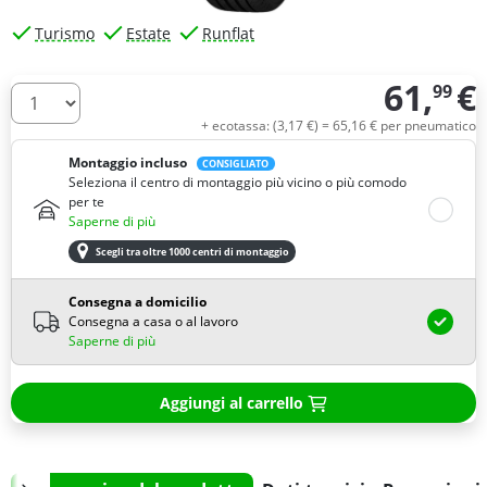
Turismo
Estate
Runflat
61,
€
99
Quantità
+ ecotassa: (
3,
17
€
) =
65,
16
€
per pneumatico
Montaggio incluso
CONSIGLIATO
Seleziona il centro di montaggio più vicino o più comodo
per te
Saperne di più
Scegli tra oltre 1000 centri di montaggio
Consegna a domicilio
Consegna a casa o al lavoro
Saperne di più
Aggiungi al carrello