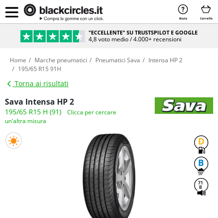
Aiuto
Carrello
"ECCELLENTE" SU TRUSTSPILOT E GOOGLE
4,8 voto medio / 4.000+ recensioni
Home
Marche pneumatici
Pneumatici Sava
Intensa HP 2
195/65 R15 91H
Torna ai risultati
Sava Intensa HP 2
195/65 R15 H (91)
Clicca per cercare
un'altra misura
D
B
71
B