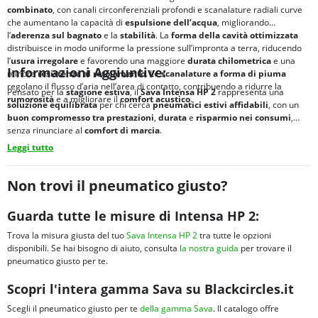
combinato
, con canali circonferenziali profondi e scanalature radiali curve
che aumentano la capacità di
espulsione dell’acqua
, migliorando
l’
aderenza sul bagnato
e la
stabilità
. La
forma della cavità ottimizzata
distribuisce in modo uniforme la pressione sull’impronta a terra, riducendo
l’
usura irregolare
e favorendo una maggiore
durata chilometrica
e una
Informazioni Aggiuntive:
minore
resistenza al rotolamento
. Le
scanalature a forma di piuma
regolano il flusso d’aria nell’area di contatto, contribuendo a ridurre la
Pensato per la
stagione estiva
, il
Sava Intensa HP 2
rappresenta una
rumorosità
e a migliorare il
comfort acustico
.
soluzione equilibrata
per chi cerca
pneumatici
estivi
affidabili
, con un
buon compromesso tra
prestazioni
,
durata
e
risparmio nei consumi
,
senza rinunciare al
comfort di marcia
.
Leggi tutto
Non trovi il pneumatico giusto?
Guarda tutte le misure di Intensa HP 2:
Trova la misura giusta del tuo
Sava Intensa HP 2
tra tutte le opzioni
disponibili. Se hai bisogno di aiuto, consulta
la nostra guida
per trovare il
pneumatico giusto per te.
Scopri l'intera gamma Sava su Blackcircles.it
Scegli il pneumatico giusto per te
della gamma Sava
. Il catalogo offre