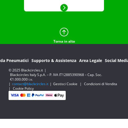
Torna in alto
ida Pneumatici
Supporto & Assistenza
Area Legale
Social Medi
© 2025 Blackcircles.it
|
Blackcircles Italy S.p.A. – P. IVA IT12885390968 – Cap. Soc.
€1.000.000 i.v.
|
contact@blackcircles.it
|
Gestisci Cookie
|
Condizioni di Vendita
|
Cookie Policy