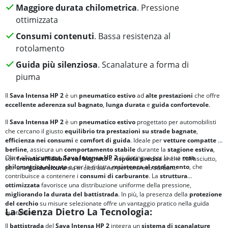
Maggiore durata chilometrica
. Pressione
ottimizzata
Consumi contenuti
. Bassa resistenza al
rotolamento
Guida più silenziosa
. Scanalature a forma di
piuma
Il
Sava Intensa HP 2
è un
pneumatico estivo
ad
alte prestazioni
che offre
eccellente aderenza sul bagnato
,
lunga durata
e
guida confortevole
.
Il
Sava Intensa HP 2
è un
pneumatico estivo
progettato per automobilisti
che cercano il giusto
equilibrio tra
prestazioni su strade bagnate
,
efficienza nei consumi
e
comfort di guida
. Ideale per
vetture compatte
e
berline
, assicura un
comportamento stabile
durante la
stagione estiva
,
Oltre alla
sicurezza
,
Sava Intensa HP 2
si distingue per la sua
resa
con
frenata affidabile sul bagnato
e
risposta precisa
anche sull’asciutto,
chilometrica elevata
e per la ridotta
resistenza al rotolamento
, che
per una
guida sicura
sia in città sia nei percorsi extraurbani.
contribuisce a contenere i
consumi di carburante
. La
struttura
ottimizzata
favorisce una distribuzione uniforme della pressione,
migliorando la durata del
battistrada
. In più, la presenza della
protezione
del cerchio
su misure selezionate offre un vantaggio pratico nella guida
La Scienza Dietro La Tecnologia:
quotidiana.
Il
battistrada
del
Sava Intensa HP 2
integra un
sistema di scanalature