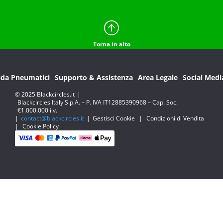
Torna in alto
ida Pneumatici
Supporto & Assistenza
Area Legale
Social Medi
© 2025 Blackcircles.it
|
Blackcircles Italy S.p.A. – P. IVA IT12885390968 – Cap. Soc.
€1.000.000 i.v.
|
contact@blackcircles.it
|
Gestisci Cookie
|
Condizioni di Vendita
|
Cookie Policy