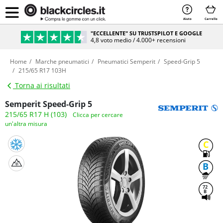
Aiuto
Carrello
"ECCELLENTE" SU TRUSTSPILOT E GOOGLE
4,8 voto medio / 4.000+ recensioni
Home
Marche pneumatici
Pneumatici Semperit
Speed-Grip 5
215/65 R17 103H
Torna ai risultati
Semperit Speed-Grip 5
215/65 R17 H (103)
Clicca per cercare
un'altra misura
C
B
72
B