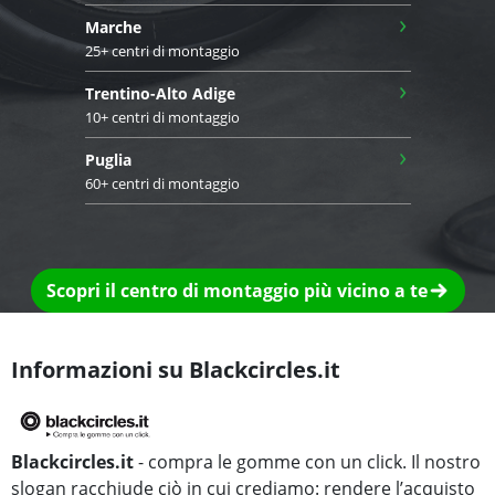
›
Marche
25+ centri di montaggio
›
Trentino-Alto Adige
10+ centri di montaggio
›
Puglia
60+ centri di montaggio
Scopri il centro di montaggio più vicino a te
Informazioni su Blackcircles.it
Blackcircles.it
- compra le gomme con un click. Il nostro
slogan racchiude ciò in cui crediamo: rendere l’acquisto