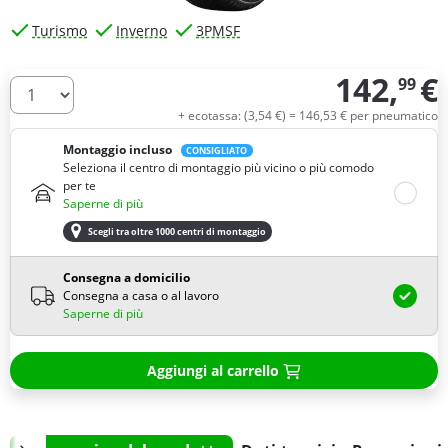
Turismo
Inverno
3PMSF
142,
€
99
Quantità
+ ecotassa: (
3,
54
€
) =
146,
53
€
per pneumatico
Montaggio incluso
CONSIGLIATO
Seleziona il centro di montaggio più vicino o più comodo
per te
Saperne di più
Scegli tra oltre 1000 centri di montaggio
Consegna a domicilio
Consegna a casa o al lavoro
Saperne di più
Aggiungi al carrello