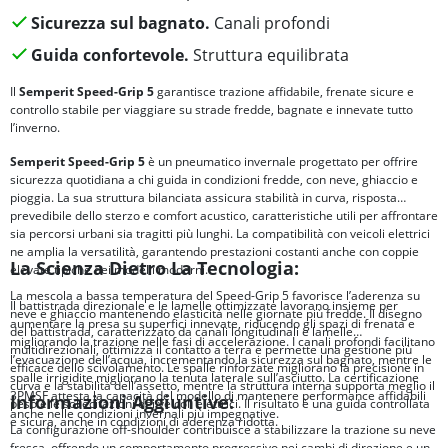
Sicurezza sul bagnato.
Canali profondi
Guida confortevole.
Struttura equilibrata
Il
Semperit Speed-Grip 5
garantisce trazione affidabile, frenate sicure e
controllo stabile per viaggiare su strade fredde, bagnate e innevate tutto
l’inverno.
Semperit Speed-Grip 5
è un pneumatico invernale progettato per offrire
sicurezza quotidiana a chi guida in condizioni fredde, con neve, ghiaccio e
pioggia. La sua struttura bilanciata assicura stabilità in curva, risposta
prevedibile dello sterzo e comfort acustico, caratteristiche utili per affrontare
sia percorsi urbani sia tragitti più lunghi. La compatibilità con veicoli elettrici
ne amplia la versatilità, garantendo prestazioni costanti anche con coppie
La Scienza Dietro La Tecnologia:
elevate tipiche dei modelli moderni.
La mescola a bassa temperatura del Speed-Grip 5 favorisce l’aderenza su
Il battistrada direzionale e le lamelle ottimizzate lavorano insieme per
neve e ghiaccio mantenendo elasticità nelle giornate più fredde. Il disegno
aumentare la presa su superfici innevate, riducendo gli spazi di frenata e
del battistrada, caratterizzato da canali longitudinali e lamelle
migliorando la trazione nelle fasi di accelerazione. I canali profondi facilitano
multidirezionali, ottimizza il contatto a terra e permette una gestione più
l’evacuazione dell’acqua, incrementando la sicurezza sul bagnato, mentre le
efficace dello scivolamento. Le spalle rinforzate migliorano la precisione in
spalle irrigidite migliorano la tenuta laterale sull’asciutto. La certificazione
curva e la stabilità dell’assetto, mentre la struttura interna supporta meglio il
3PMSF attesta la capacità del modello di mantenere performance affidabili
Informazioni Aggiuntive:
peso e le sollecitazioni dei veicoli elettrici. Il risultato è una guida controllata
anche nelle condizioni invernali più impegnative.
e sicura, anche in condizioni di aderenza ridotta.
La configurazione off-shoulder contribuisce a stabilizzare la trazione su neve
fresca, offrendo un comportamento progressivo nei cambi di direzione e un