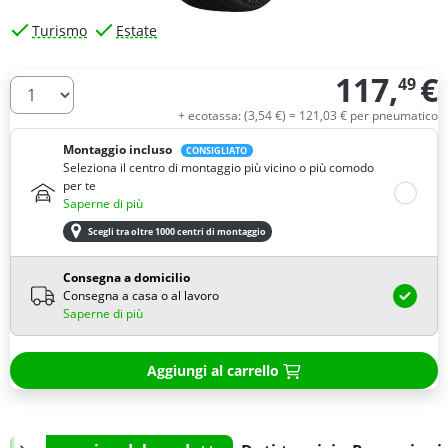
Turismo
Estate
117,
€
49
Quantità
+ ecotassa: (
3,
54
€
) =
121,
03
€
per pneumatico
Montaggio incluso
CONSIGLIATO
Seleziona il centro di montaggio più vicino o più comodo
per te
Saperne di più
Scegli tra oltre 1000 centri di montaggio
Consegna a domicilio
Consegna a casa o al lavoro
Saperne di più
Aggiungi al carrello