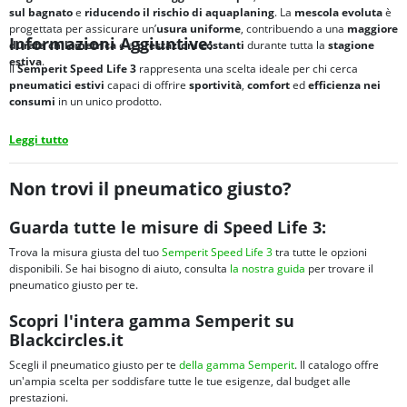
sul bagnato
e
riducendo il rischio di
aquaplaning
. La
mescola evoluta
è
progettata per assicurare un’
usura uniforme
, contribuendo a una
maggiore
Informazioni Aggiuntive:
durata chilometrica
e a
prestazioni costanti
durante tutta la
stagione
estiva
.
Il
Semperit Speed Life 3
rappresenta una scelta ideale per chi cerca
pneumatici
estivi
capaci di offrire
sportività
,
comfort
ed
efficienza nei
consumi
in un unico prodotto.
Leggi tutto
Non trovi il pneumatico giusto?
Guarda tutte le misure di Speed Life 3:
Trova la misura giusta del tuo
Semperit Speed Life 3
tra tutte le opzioni
disponibili. Se hai bisogno di aiuto, consulta
la nostra guida
per trovare il
pneumatico giusto per te.
Scopri l'intera gamma Semperit su
Blackcircles.it
Scegli il pneumatico giusto per te
della gamma Semperit
. Il catalogo offre
un'ampia scelta per soddisfare tutte le tue esigenze, dal budget alle
prestazioni.