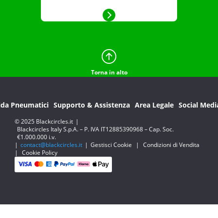
Torna in alto
ida Pneumatici
Supporto & Assistenza
Area Legale
Social Medi
© 2025 Blackcircles.it
|
Blackcircles Italy S.p.A. – P. IVA IT12885390968 – Cap. Soc.
€1.000.000 i.v.
|
contact@blackcircles.it
|
Gestisci Cookie
|
Condizioni di Vendita
|
Cookie Policy