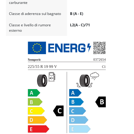
carburante
Classe di aderenza sul bagnato
B (A - E)
Classe e livello di rumore
L2(A - C)/71
esterno