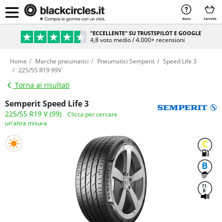
Aiuto
Carrello
"ECCELLENTE" SU TRUSTSPILOT E GOOGLE
4,8 voto medio / 4.000+ recensioni
Home
Marche pneumatici
Pneumatici Semperit
Speed Life 3
225/55 R19 99V
Torna ai risultati
Semperit Speed Life 3
225/55 R19 V (99)
Clicca per cercare
un'altra misura
C
B
71
B