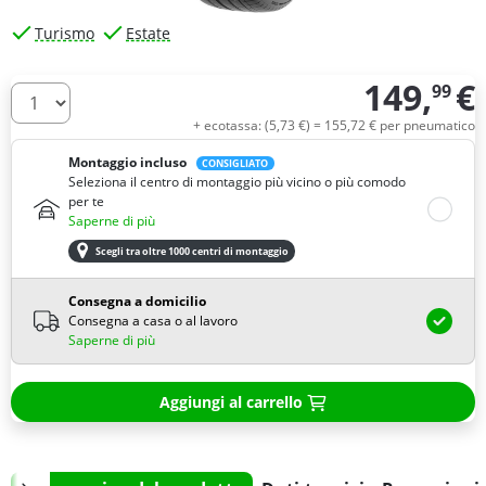
Turismo
Estate
149,
€
99
Quantità
+ ecotassa: (
5,
73
€
) =
155,
72
€
per pneumatico
Montaggio incluso
CONSIGLIATO
Seleziona il centro di montaggio più vicino o più comodo
per te
Saperne di più
Scegli tra oltre 1000 centri di montaggio
Consegna a domicilio
Consegna a casa o al lavoro
Saperne di più
Aggiungi al carrello