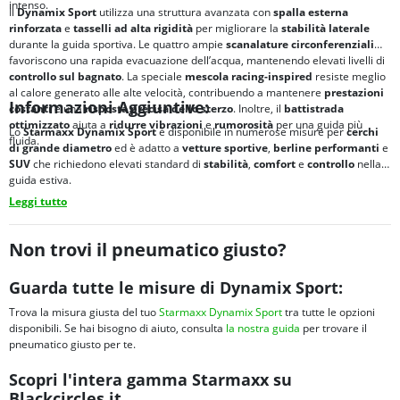
intenso.
Il
Dynamix Sport
utilizza una struttura avanzata con
spalla esterna
rinforzata
e
tassell
i ad alta rigidità
per migliorare la
stabilità laterale
durante la guida sportiva. Le quattro ampie
scanalature circonferenziali
favoriscono una rapida evacuazione dell’acqua, mantenendo elevati livelli di
controllo sul bagnato
. La speciale
mescola racing-inspired
resiste meglio
al calore generato alle alte velocità, contribuendo a mantenere
prestazioni
Informazioni Aggiuntive:
costanti
e una
risposta precisa dello sterzo
. Inoltre, il
battistrada
ottimizzato
aiuta a
ridurre vibrazioni
e
rumorosità
per una guida più
Lo
Starmaxx Dynamix Sport
è disponibile in numerose misure per
cerchi
fluida.
di grande diametro
ed è adatto a
vetture sportive
,
berline performanti
e
SUV
che richiedono elevati standard di
stabilità
,
comfort
e
controllo
nella
guida estiva.
Leggi tutto
Non trovi il pneumatico giusto?
Guarda tutte le misure di Dynamix Sport:
Trova la misura giusta del tuo
Starmaxx Dynamix Sport
tra tutte le opzioni
disponibili. Se hai bisogno di aiuto, consulta
la nostra guida
per trovare il
pneumatico giusto per te.
Scopri l'intera gamma Starmaxx su
Blackcircles.it