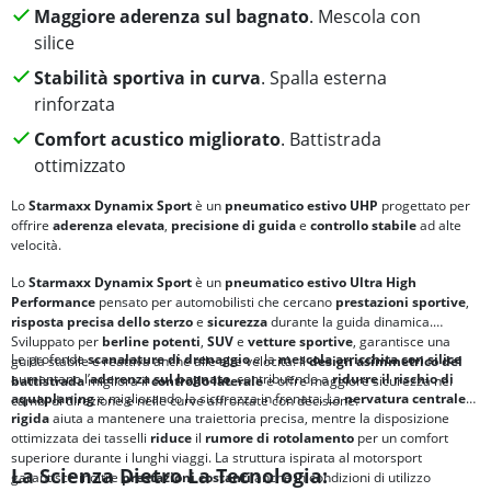
Maggiore aderenza sul bagnato
. Mescola con
silice
Stabilità sportiva in curva
. Spalla esterna
rinforzata
Comfort acustico migliorato
. Battistrada
ottimizzato
Lo
Starmaxx Dynamix Sport
è un
pneumatico estivo UHP
progettato per
offrire
aderenza elevata
,
precisione di guida
e
controllo stabile
ad alte
velocità.
Lo
Starmaxx Dynamix Sport
è un
pneumatico estivo Ultra High
Performance
pensato per automobilisti che cercano
prestazioni sportive
,
risposta precisa dello sterzo
e
sicurezza
durante la guida dinamica.
Sviluppato per
berline potenti
,
SUV
e
vetture sportive
, garantisce una
Le profonde
scanalature di drenaggio
e la
mescola arricchita con silice
guida stabile e reattiva anche alle alte velocità. Il
design asimmetrico del
aumentano l’
aderenza sul bagnato
, contribuendo a
ridurre il rischio di
battistrada
migliora il
controllo laterale
e offre maggiore sicurezza nei
aquaplaning
e migliorando la sicurezza in frenata. La
nervatura centrale
cambi di direzione e nelle curve affrontate con decisione.
rigida
aiuta a mantenere una traiettoria precisa, mentre la disposizione
ottimizzata dei tasselli
riduce
il
rumore di rotolamento
per un comfort
superiore durante i lunghi viaggi. La struttura ispirata al motorsport
La Scienza Dietro La Tecnologia:
garantisce inoltre
prestazioni costanti
anche in condizioni di utilizzo