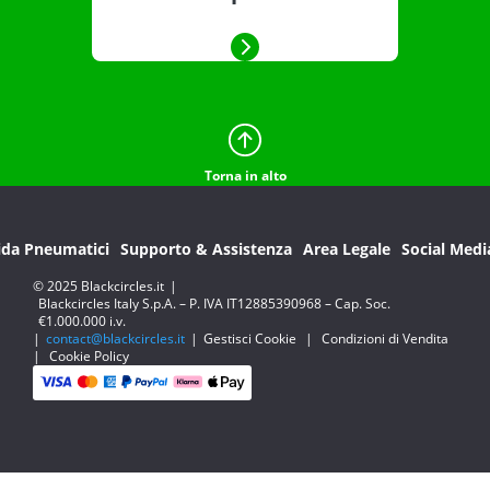
Torna in alto
ida Pneumatici
Supporto & Assistenza
Area Legale
Social Medi
© 2025 Blackcircles.it
|
Blackcircles Italy S.p.A. – P. IVA IT12885390968 – Cap. Soc.
€1.000.000 i.v.
|
contact@blackcircles.it
|
Gestisci Cookie
|
Condizioni di Vendita
|
Cookie Policy