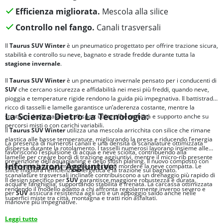
Efficienza migliorata.
Mescola alla silice
Controllo nel fango.
Canali trasversali
Il
Taurus SUV Winter
è un pneumatico progettato per offrire trazione sicura,
stabilità e controllo su neve, bagnato e strade fredde durante tutta la
stagione invernale
.
Il
Taurus SUV Winter
è un pneumatico invernale pensato per i conducenti di
SUV
che cercano sicurezza e affidabilità nei mesi più freddi, quando neve,
pioggia e temperature rigide rendono la guida più impegnativa. Il battistrada
ricco di tasselli e lamelle garantisce un’aderenza costante, mentre la
La Scienza Dietro La Tecnologia:
struttura dedicata ai veicoli sport utility offre stabilità e supporto anche su
percorsi misti o con carichi variabili.
Il
Taurus SUV
Winter
utilizza una mescola arricchita con silice che rimane
elastica alle basse temperature, migliorando la presa e riducendo l’energia
La presenza di numerosi canali e una densità di scanalature ottimizzata
dispersa durante la rotolamento. I tasselli numerosi lavorano insieme alle
favoriscono l’espulsione di acqua e neve sciolta, contribuendo alla
lamelle per creare bordi di trazione aggiuntivi, mentre il micro-rib presente
prevenzione dell’aquaplaning e dello slush planing. Il nuovo composto con
Informazioni Aggiuntive:
nelle scanalature aumenta la capacità di mordere la neve compatta. Le
silice migliora l’efficienza energetica e la trazione sul bagnato.
scanalature trasversali inclinate contribuiscono a un drenaggio più rapido di
Il design specifico per
SUV
garantisce maggiore robustezza e durata,
acqua e fanghiglia, supportando stabilità e frenata. La carcassa ottimizzata
rendendo il modello adatto a chi affronta regolarmente inverno severo e
per
SUV
assicura resistenza agli urti e un appoggio saldo anche nelle
superfici miste tra città, montagna e tratti non asfaltati.
manovre più impegnative.
Leggi tutto