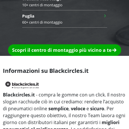
10+ centri di montaggio
›
Puglia
60+ centri di montaggio
Scopri il centro di montaggio più vicino a te
Informazioni su Blackcircles.it
Blackcircles.it
- compra le gomme con un click. Il nostro
slogan racchiude ciò in cui crediamo: rendere l’acquisto
di pneumatici online
semplice
,
veloce
e
sicuro
. Per
raggiungere questo obiettivo, il nostro Team lavora ogni
giorno con distributori italiani per garantirti i
migliori