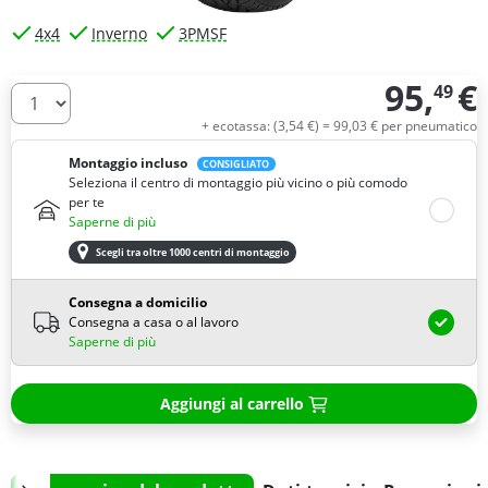
4x4
Inverno
3PMSF
95,
€
49
Quantità
+ ecotassa: (
3,
54
€
) =
99,
03
€
per pneumatico
Montaggio incluso
CONSIGLIATO
Seleziona il centro di montaggio più vicino o più comodo
per te
Saperne di più
Scegli tra oltre 1000 centri di montaggio
Consegna a domicilio
Consegna a casa o al lavoro
Saperne di più
Aggiungi al carrello