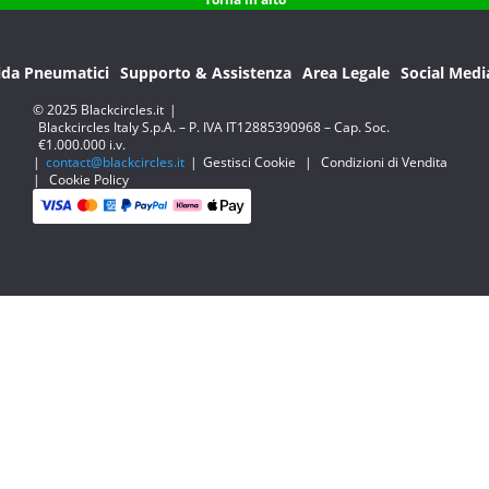
ida Pneumatici
Supporto & Assistenza
Area Legale
Social Medi
© 2025 Blackcircles.it
|
Blackcircles Italy S.p.A. – P. IVA IT12885390968 – Cap. Soc.
€1.000.000 i.v.
|
contact@blackcircles.it
|
Gestisci Cookie
|
Condizioni di Vendita
|
Cookie Policy