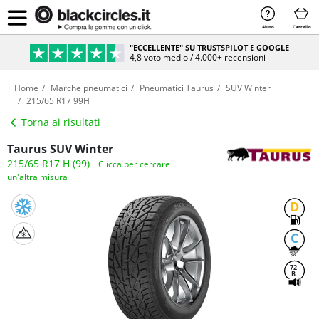
Aiuto
Carrello
"ECCELLENTE" SU TRUSTSPILOT E GOOGLE
4,8 voto medio / 4.000+ recensioni
Home
Marche pneumatici
Pneumatici Taurus
SUV Winter
215/65 R17 99H
Torna ai risultati
Taurus SUV Winter
215/65 R17 H (99)
Clicca per cercare
un'altra misura
D
C
72
B