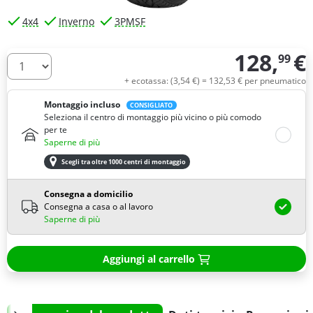
4x4
Inverno
3PMSF
128,
€
99
Quantità
+ ecotassa: (
3,
54
€
) =
132,
53
€
per pneumatico
Montaggio incluso
CONSIGLIATO
Seleziona il centro di montaggio più vicino o più comodo
per te
Saperne di più
Scegli tra oltre 1000 centri di montaggio
Consegna a domicilio
Consegna a casa o al lavoro
Saperne di più
Aggiungi al carrello