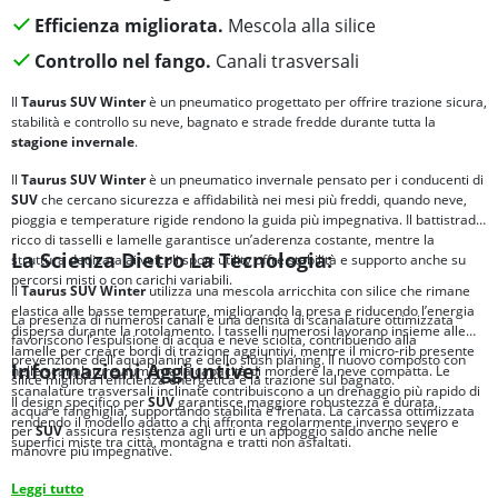
Efficienza migliorata.
Mescola alla silice
Controllo nel fango.
Canali trasversali
Il
Taurus SUV Winter
è un pneumatico progettato per offrire trazione sicura,
stabilità e controllo su neve, bagnato e strade fredde durante tutta la
stagione invernale
.
Il
Taurus SUV Winter
è un pneumatico invernale pensato per i conducenti di
SUV
che cercano sicurezza e affidabilità nei mesi più freddi, quando neve,
pioggia e temperature rigide rendono la guida più impegnativa. Il battistrada
ricco di tasselli e lamelle garantisce un’aderenza costante, mentre la
La Scienza Dietro La Tecnologia:
struttura dedicata ai veicoli sport utility offre stabilità e supporto anche su
percorsi misti o con carichi variabili.
Il
Taurus SUV
Winter
utilizza una mescola arricchita con silice che rimane
elastica alle basse temperature, migliorando la presa e riducendo l’energia
La presenza di numerosi canali e una densità di scanalature ottimizzata
dispersa durante la rotolamento. I tasselli numerosi lavorano insieme alle
favoriscono l’espulsione di acqua e neve sciolta, contribuendo alla
lamelle per creare bordi di trazione aggiuntivi, mentre il micro-rib presente
prevenzione dell’aquaplaning e dello slush planing. Il nuovo composto con
Informazioni Aggiuntive:
nelle scanalature aumenta la capacità di mordere la neve compatta. Le
silice migliora l’efficienza energetica e la trazione sul bagnato.
scanalature trasversali inclinate contribuiscono a un drenaggio più rapido di
Il design specifico per
SUV
garantisce maggiore robustezza e durata,
acqua e fanghiglia, supportando stabilità e frenata. La carcassa ottimizzata
rendendo il modello adatto a chi affronta regolarmente inverno severo e
per
SUV
assicura resistenza agli urti e un appoggio saldo anche nelle
superfici miste tra città, montagna e tratti non asfaltati.
manovre più impegnative.
Leggi tutto