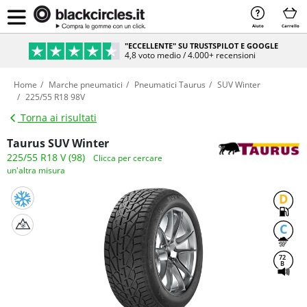
Aiuto
Carrello
"ECCELLENTE" SU TRUSTSPILOT E GOOGLE
4,8 voto medio / 4.000+ recensioni
Home
Marche pneumatici
Pneumatici Taurus
SUV Winter
225/55 R18 98V
Torna ai risultati
Taurus SUV Winter
225/55 R18 V (98)
Clicca per cercare
un'altra misura
D
C
72
B