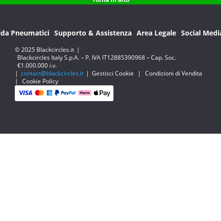
ida Pneumatici
Supporto & Assistenza
Area Legale
Social Medi
© 2025 Blackcircles.it
|
Blackcircles Italy S.p.A. – P. IVA IT12885390968 – Cap. Soc.
€1.000.000 i.v.
|
contact@blackcircles.it
|
Gestisci Cookie
|
Condizioni di Vendita
|
Cookie Policy