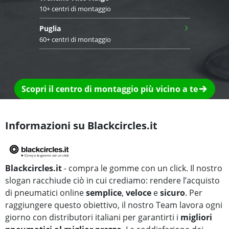
10+ centri di montaggio
›
Puglia
60+ centri di montaggio
Scopri il centro di montaggio più vicino a te
Informazioni su Blackcircles.it
Blackcircles.it
- compra le gomme con un click. Il nostro
slogan racchiude ciò in cui crediamo: rendere l’acquisto
di pneumatici online
semplice
,
veloce
e
sicuro
. Per
raggiungere questo obiettivo, il nostro Team lavora ogni
giorno con distributori italiani per garantirti i
migliori