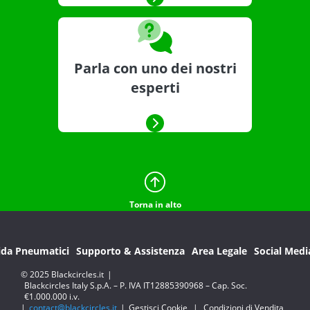
Parla con uno dei nostri
esperti
Torna in alto
ida Pneumatici
Supporto & Assistenza
Area Legale
Social Medi
© 2025 Blackcircles.it
|
Blackcircles Italy S.p.A. – P. IVA IT12885390968 – Cap. Soc.
€1.000.000 i.v.
|
contact@blackcircles.it
|
Gestisci Cookie
|
Condizioni di Vendita