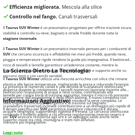
Efficienza migliorata.
Mescola alla silice
Controllo nel fango.
Canali trasversali
Il
Taurus SUV Winter
è un pneumatico progettato per offrire trazione sicura,
stabilità e controllo su neve, bagnato e strade fredde durante tutta la
stagione invernale
.
Il
Taurus SUV Winter
è un pneumatico invernale pensato per i conducenti di
SUV
che cercano sicurezza e affidabilità nei mesi più freddi, quando neve,
pioggia e temperature rigide rendono la guida più impegnativa. Il battistrada
ricco di tasselli e lamelle garantisce un’aderenza costante, mentre la
La Scienza Dietro La Tecnologia:
struttura dedicata ai veicoli sport utility offre stabilità e supporto anche su
percorsi misti o con carichi variabili.
Il
Taurus SUV
Winter
utilizza una mescola arricchita con silice che rimane
elastica alle basse temperature, migliorando la presa e riducendo l’energia
La presenza di numerosi canali e una densità di scanalature ottimizzata
dispersa durante la rotolamento. I tasselli numerosi lavorano insieme alle
favoriscono l’espulsione di acqua e neve sciolta, contribuendo alla
lamelle per creare bordi di trazione aggiuntivi, mentre il micro-rib presente
prevenzione dell’aquaplaning e dello slush planing. Il nuovo composto con
Informazioni Aggiuntive:
nelle scanalature aumenta la capacità di mordere la neve compatta. Le
silice migliora l’efficienza energetica e la trazione sul bagnato.
scanalature trasversali inclinate contribuiscono a un drenaggio più rapido di
Il design specifico per
SUV
garantisce maggiore robustezza e durata,
acqua e fanghiglia, supportando stabilità e frenata. La carcassa ottimizzata
rendendo il modello adatto a chi affronta regolarmente inverno severo e
per
SUV
assicura resistenza agli urti e un appoggio saldo anche nelle
superfici miste tra città, montagna e tratti non asfaltati.
manovre più impegnative.
Leggi tutto