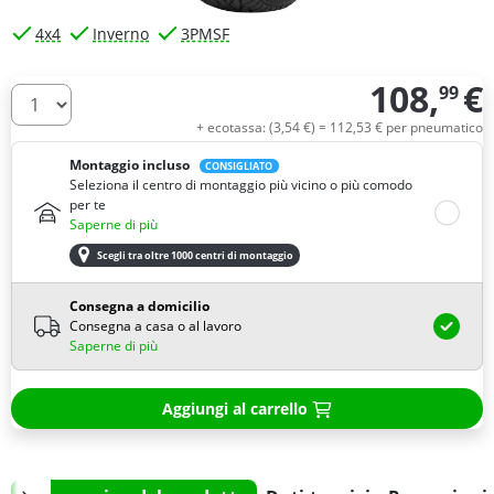
4x4
Inverno
3PMSF
108,
€
99
Quantità
+ ecotassa: (
3,
54
€
) =
112,
53
€
per pneumatico
Montaggio incluso
CONSIGLIATO
Seleziona il centro di montaggio più vicino o più comodo
per te
Saperne di più
Scegli tra oltre 1000 centri di montaggio
Consegna a domicilio
Consegna a casa o al lavoro
Saperne di più
Aggiungi al carrello