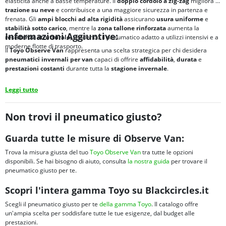
elasticità anche a basse temperature. Il
doppio cordolo a zig-zag
migliora la
trazione su neve
e contribuisce a una maggiore sicurezza in partenza e
frenata. Gli
ampi blocchi ad alta rigidità
assicurano
usura uniforme
e
stabilità sotto carico
, mentre la
zona tallone rinforzata
aumenta la
Informazioni Aggiuntive:
resistenza strutturale
, rendendo il pneumatico adatto a utilizzi intensivi e a
moderne flotte di trasporto.
Il
Toyo Observe Van
rappresenta una scelta strategica per chi desidera
pneumatici invernali per van
capaci di offrire
affidabilità
,
durata
e
prestazioni costanti
durante tutta la
stagione invernale
.
Leggi tutto
Non trovi il pneumatico giusto?
Guarda tutte le misure di Observe Van:
Trova la misura giusta del tuo
Toyo Observe Van
tra tutte le opzioni
disponibili. Se hai bisogno di aiuto, consulta
la nostra guida
per trovare il
pneumatico giusto per te.
Scopri l'intera gamma Toyo su Blackcircles.it
Scegli il pneumatico giusto per te
della gamma Toyo
. Il catalogo offre
un'ampia scelta per soddisfare tutte le tue esigenze, dal budget alle
prestazioni.