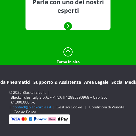
Parla con uno dei nostri
esperti
Torna in alto
ida Pneumatici
Supporto & Assistenza
Area Legale
Social Medi
© 2025 Blackcircles.it
|
Blackcircles Italy S.p.A. – P. IVA IT12885390968 – Cap. Soc.
€1.000.000 i.v.
|
contact@blackcircles.it
|
Gestisci Cookie
|
Condizioni di Vendita
|
Cookie Policy