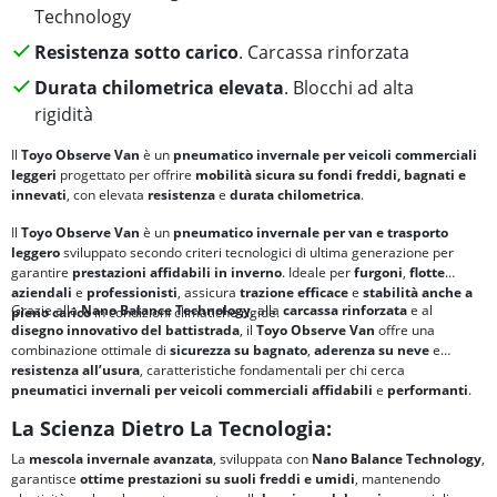
Technology
Resistenza sotto carico
. Carcassa rinforzata
Durata chilometrica elevata
. Blocchi ad alta
rigidità
Il
Toyo Observe Van
è un
pneumatico invernale per veicoli commerciali
leggeri
progettato per offrire
mobilità sicura su fondi freddi, bagnati e
innevati
, con elevata
resistenza
e
durata chilometrica
.
Il
Toyo Observe Van
è un
pneumatico invernale per van e trasporto
leggero
sviluppato secondo criteri tecnologici di ultima generazione per
garantire
prestazioni affidabili in inverno
. Ideale per
furgoni
,
flotte
aziendali
e
professionisti
, assicura
trazione efficace
e
stabilità anche a
Grazie alla
Nano Balance Technology
, alla
carcassa rinforzata
e al
pieno carico
in condizioni climatiche rigide.
disegno innovativo del battistrada
, il
Toyo Observe Van
offre una
combinazione ottimale di
sicurezza su bagnato
,
aderenza su neve
e
resistenza all’usura
, caratteristiche fondamentali per chi cerca
pneumatici
invernali per veicoli commerciali
affidabili
e
performanti
.
La Scienza Dietro La Tecnologia:
La
mescola invernale avanzata
, sviluppata con
Nano Balance Technology
,
garantisce
ottime prestazioni su suoli freddi e umidi
, mantenendo