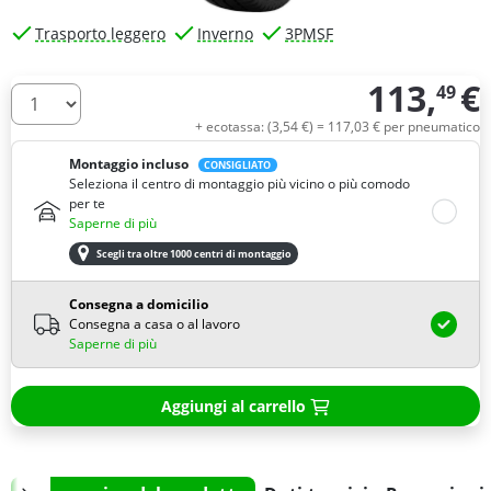
Trasporto leggero
Inverno
3PMSF
113,
€
49
Quantità
+ ecotassa: (
3,
54
€
) =
117,
03
€
per pneumatico
Montaggio incluso
CONSIGLIATO
Seleziona il centro di montaggio più vicino o più comodo
per te
Saperne di più
Scegli tra oltre 1000 centri di montaggio
Consegna a domicilio
Consegna a casa o al lavoro
Saperne di più
Aggiungi al carrello