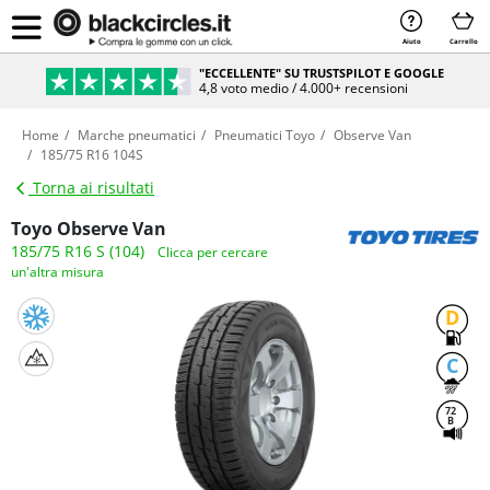
Aiuto
Carrello
"ECCELLENTE" SU TRUSTSPILOT E GOOGLE
4,8 voto medio / 4.000+ recensioni
Home
Marche pneumatici
Pneumatici Toyo
Observe Van
185/75 R16 104S
Torna ai risultati
Toyo Observe Van
185/75 R16 S (104)
Clicca per cercare
un'altra misura
D
C
72
B