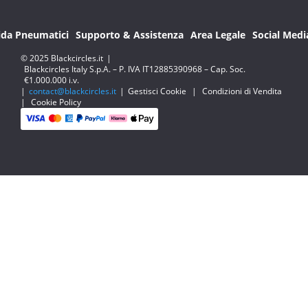
ida Pneumatici
Supporto & Assistenza
Area Legale
Social Medi
© 2025 Blackcircles.it
|
Blackcircles Italy S.p.A. – P. IVA IT12885390968 – Cap. Soc.
€1.000.000 i.v.
|
contact@blackcircles.it
|
Gestisci Cookie
|
Condizioni di Vendita
|
Cookie Policy