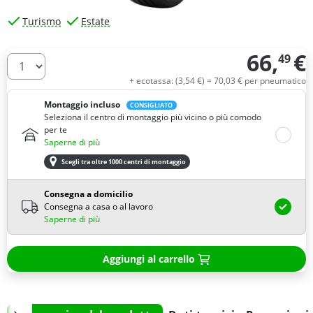
Turismo
Estate
66,
€
49
Quantità
+ ecotassa: (
3,
54
€
) =
70,
03
€
per pneumatico
Montaggio incluso
CONSIGLIATO
Seleziona il centro di montaggio più vicino o più comodo
per te
Saperne di più
Scegli tra oltre 1000 centri di montaggio
Consegna a domicilio
Consegna a casa o al lavoro
Saperne di più
Aggiungi al carrello