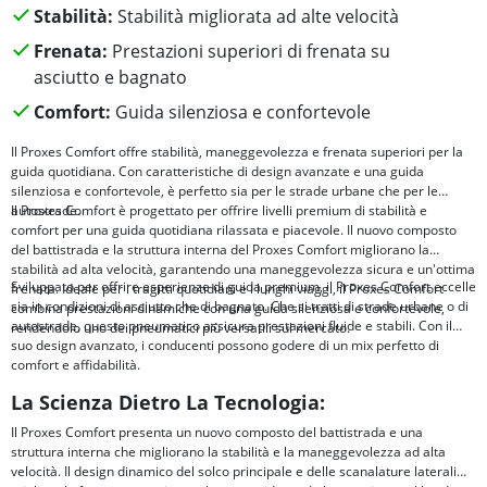
Stabilità:
Stabilità migliorata ad alte velocità
Frenata:
Prestazioni superiori di frenata su
asciutto e bagnato
Comfort:
Guida silenziosa e confortevole
Il Proxes Comfort offre stabilità, maneggevolezza e frenata superiori per la
guida quotidiana. Con caratteristiche di design avanzate e una guida
silenziosa e confortevole, è perfetto sia per le strade urbane che per le
autostrade.
Il Proxes Comfort è progettato per offrire livelli premium di stabilità e
comfort per una guida quotidiana rilassata e piacevole. Il nuovo composto
del battistrada e la struttura interna del Proxes Comfort migliorano la
stabilità ad alta velocità, garantendo una maneggevolezza sicura e un'ottima
Sviluppato per offrire esperienze di guida premium, il Proxes Comfort eccelle
frenata. Ideale per i tragitti quotidiani e i lunghi viaggi, il Proxes Comfort
sia in condizioni di asciutto che di bagnato. Che si tratti di strade urbane o di
combina prestazioni dinamiche con una guida silenziosa e confortevole,
autostrade, questo pneumatico assicura prestazioni fluide e stabili. Con il
rendendolo uno dei pneumatici più versatili sul mercato.
suo design avanzato, i conducenti possono godere di un mix perfetto di
comfort e affidabilità.
La Scienza Dietro La Tecnologia:
Il Proxes Comfort presenta un nuovo composto del battistrada e una
struttura interna che migliorano la stabilità e la maneggevolezza ad alta
velocità. Il design dinamico del solco principale e delle scanalature laterali