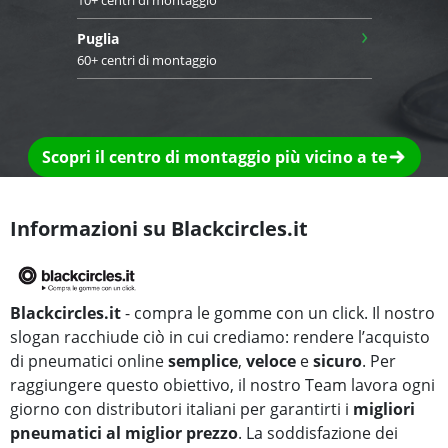
10+ centri di montaggio
›
Puglia
60+ centri di montaggio
Scopri il centro di montaggio più vicino a te
Informazioni su Blackcircles.it
Blackcircles.it
- compra le gomme con un click. Il nostro
slogan racchiude ciò in cui crediamo: rendere l’acquisto
di pneumatici online
semplice
,
veloce
e
sicuro
. Per
raggiungere questo obiettivo, il nostro Team lavora ogni
giorno con distributori italiani per garantirti i
migliori
pneumatici al miglior prezzo
. La soddisfazione dei