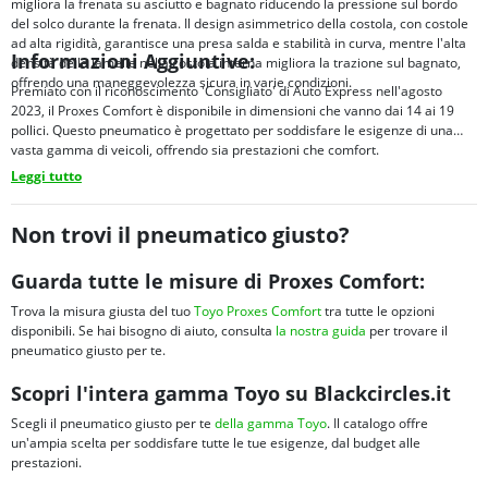
migliora la frenata su asciutto e bagnato riducendo la pressione sul bordo
del solco durante la frenata. Il design asimmetrico della costola, con costole
ad alta rigidità, garantisce una presa salda e stabilità in curva, mentre l'alta
Informazioni Aggiuntive:
densità delle lamelle nella costola interna migliora la trazione sul bagnato,
offrendo una maneggevolezza sicura in varie condizioni.
Premiato con il riconoscimento 'Consigliato' di Auto Express nell'agosto
2023, il Proxes Comfort è disponibile in dimensioni che vanno dai 14 ai 19
pollici. Questo pneumatico è progettato per soddisfare le esigenze di una
vasta gamma di veicoli, offrendo sia prestazioni che comfort.
Leggi tutto
Non trovi il pneumatico giusto?
Guarda tutte le misure di Proxes Comfort:
Trova la misura giusta del tuo
Toyo Proxes Comfort
tra tutte le opzioni
disponibili. Se hai bisogno di aiuto, consulta
la nostra guida
per trovare il
pneumatico giusto per te.
Scopri l'intera gamma Toyo su Blackcircles.it
Scegli il pneumatico giusto per te
della gamma Toyo
. Il catalogo offre
un'ampia scelta per soddisfare tutte le tue esigenze, dal budget alle
prestazioni.