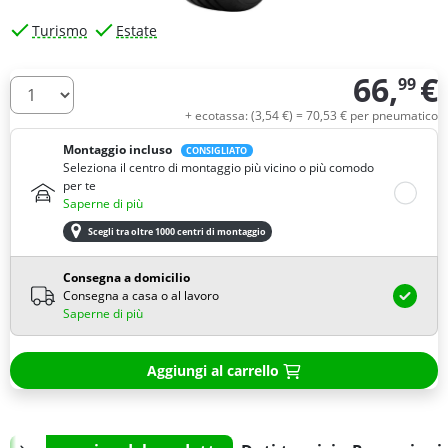
Turismo
Estate
66,
€
99
Quantità
+ ecotassa: (
3,
54
€
) =
70,
53
€
per pneumatico
Montaggio incluso
CONSIGLIATO
Seleziona il centro di montaggio più vicino o più comodo
per te
Saperne di più
Scegli tra oltre 1000 centri di montaggio
Consegna a domicilio
Consegna a casa o al lavoro
Saperne di più
Aggiungi al carrello