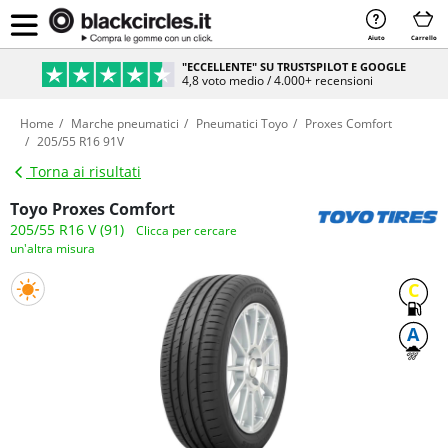
Aiuto
Carrello
"ECCELLENTE" SU TRUSTSPILOT E GOOGLE
4,8 voto medio / 4.000+ recensioni
Home
Marche pneumatici
Pneumatici Toyo
Proxes Comfort
205/55 R16 91V
Torna ai risultati
Toyo Proxes Comfort
205/55 R16 V (91)
Clicca per cercare
un'altra misura
C
A