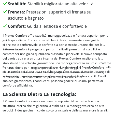
Stabilità:
Stabilità migliorata ad alte velocità
Frenata:
Prestazioni superiori di frenata su
asciutto e bagnato
Comfort:
Guida silenziosa e confortevole
Il Proxes Comfort offre stabilità, maneggevolezza e frenata superiori per la
guida quotidiana. Con caratteristiche di design avanzate e una guida
silenziosa e confortevole, è perfetto sia per le strade urbane che per le
autostrade.
Il Proxes Comfort è progettato per offrire livelli premium di stabilità e
comfort per una guida quotidiana rilassata e piacevole. Il nuovo composto
del battistrada e la struttura interna del Proxes Comfort migliorano la
stabilità ad alta velocità, garantendo una maneggevolezza sicura e un'ottima
Sviluppato per offrire esperienze di guida premium, il Proxes Comfort eccelle
frenata. Ideale per i tragitti quotidiani e i lunghi viaggi, il Proxes Comfort
sia in condizioni di asciutto che di bagnato. Che si tratti di strade urbane o di
combina prestazioni dinamiche con una guida silenziosa e confortevole,
autostrade, questo pneumatico assicura prestazioni fluide e stabili. Con il
rendendolo uno dei pneumatici più versatili sul mercato.
suo design avanzato, i conducenti possono godere di un mix perfetto di
comfort e affidabilità.
La Scienza Dietro La Tecnologia:
Il Proxes Comfort presenta un nuovo composto del battistrada e una
struttura interna che migliorano la stabilità e la maneggevolezza ad alta
velocità. Il design dinamico del solco principale e delle scanalature laterali