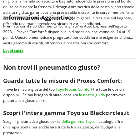
migliora la frenata su asciutto e bagnato riducendo la pressione sul bordo
del solco durante la frenata. Il design asimmetrico della costola, con costole
ad alta rigidità, garantisce una presa salda e stabilità in curva, mentre l'alta
Informazioni Aggiuntive:
densità delle lamelle nella costola interna migliora la trazione sul bagnato,
offrendo una maneggevolezza sicura in varie condizioni.
Premiato con il riconoscimento 'Consigliato' di Auto Express nell'agosto
2023, il Proxes Comfort è disponibile in dimensioni che vanno dai 14 ai 19
pollici. Questo pneumatico è progettato per soddisfare le esigenze di una
vasta gamma di veicoli, offrendo sia prestazioni che comfort.
Leggi tutto
Non trovi il pneumatico giusto?
Guarda tutte le misure di Proxes Comfort:
Trova la misura giusta del tuo
Toyo Proxes Comfort
tra tutte le opzioni
disponibili. Se hai bisogno di aiuto, consulta
la nostra guida
per trovare il
pneumatico giusto per te.
Scopri l'intera gamma Toyo su Blackcircles.it
Scegli il pneumatico giusto per te
della gamma Toyo
. Il catalogo offre
un'ampia scelta per soddisfare tutte le tue esigenze, dal budget alle
prestazioni.