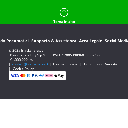
Torna in alto
ida Pneumatici
Supporto & Assistenza
Area Legale
Social Medi
© 2025 Blackcircles.it
|
Blackcircles Italy S.p.A. – P. IVA IT12885390968 – Cap. Soc.
€1.000.000 i.v.
|
contact@blackcircles.it
|
Gestisci Cookie
|
Condizioni di Vendita
|
Cookie Policy