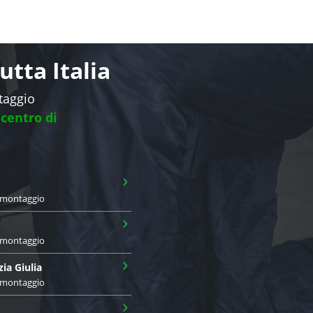
tta Italia
ntaggio
 centro di
›
i montaggio
›
i montaggio
›
zia Giulia
i montaggio
›