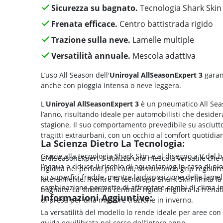
Sicurezza su bagnato.
Tecnologia Shark Skin
Frenata efficace.
Centro battistrada rigido
Trazione sulla neve.
Lamelle multiple
Versatilità annuale.
Mescola adattiva
L’uso All Season dell'
Uniroyal AllSeasonExpert 3
garant
anche con pioggia intensa o neve leggera.
L'
Uniroyal AllSeasonExpert 3
è un pneumatico All Seaso
l’anno, risultando ideale per automobilisti che desid
stagione. Il suo comportamento prevedibile su asciutto
tragitti extraurbani, con un occhio al comfort quotidiano
La Scienza Dietro La Tecnologia:
Grazie alla tecnologia Shark Skin e al disegno a V del 
L’AllSeasonExpert 3 utilizza una mescola versatile ch
l’acqua e riduce il rischio di aquaplaning in caso di p
rigidità nei periodi più caldi, assicurando grip regolar
su superfici fredde, mentre la disposizione delle lamel
lateralmente, mentre la tecnologia Shark Skin limita la
combinazione permette di affrontare cambi di clima imp
bagnato. La struttura centrale rigida migliora la frena
Informazioni Aggiuntive:
di presa per una migliore trazione in inverno.
La versatilità del modello lo rende ideale per aree con
guida equilibrata nel corso dell’intero anno.