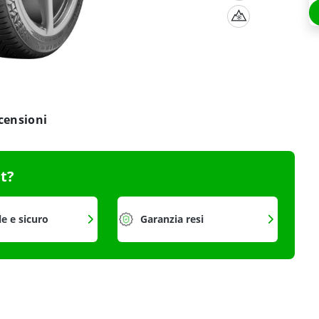
censioni
it?
le e sicuro
Garanzia resi