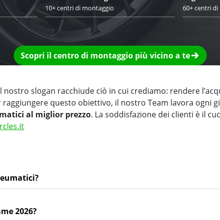
10+ centri di montaggio
60+ centri d
Scopri il centro di montaggio più vicino a te
 nostro slogan racchiude ciò in cui crediamo: rendere l’acq
r raggiungere questo obiettivo, il nostro Team lavora ogni 
matici al miglior prezzo
. La soddisfazione dei clienti è il cu
rcles.it
neumatici?
mme 2026?