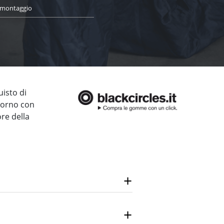
i montaggio
uisto di
giorno con
ore della