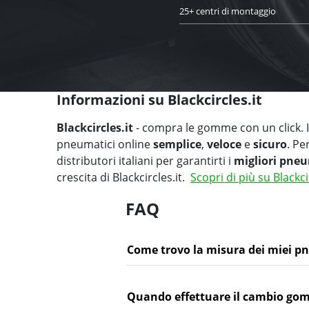
25+ centri di montaggio
Informazioni su Blackcircles.it
Blackcircles.it
- compra le gomme con un click. Il
pneumatici online
semplice
,
veloce
e
sicuro
. Pe
distributori italiani per garantirti i
migliori pneu
crescita di Blackcircles.it.
Scopri di più su Blackci
FAQ
Come trovo la misura dei miei p
Quando effettuare il cambio go