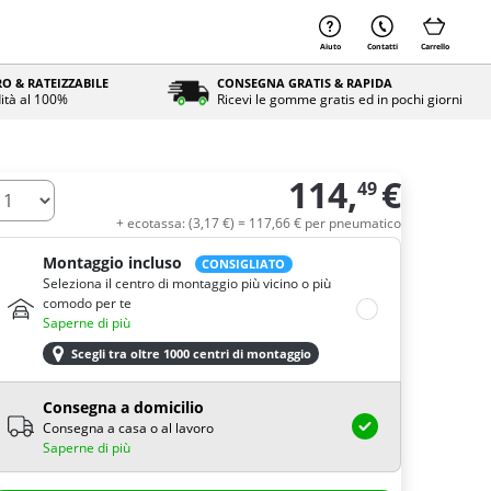
Aiuto
Contatti
Carrello
O & RATEIZZABILE
CONSEGNA GRATIS & RAPIDA
ità al 100%
Ricevi le gomme gratis ed in pochi giorni
114,
€
49
uantità
+ ecotassa: (
3,
17
€
) =
117,
66
€
per pneumatico
Montaggio incluso
CONSIGLIATO
Seleziona il centro di montaggio più vicino o più
comodo per te
Saperne di più
Scegli tra oltre 1000 centri di montaggio
Consegna a domicilio
Consegna a casa o al lavoro
Saperne di più