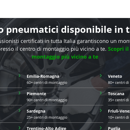
 pneumatici disponibile in tu
sionisti certificati in tutta Italia garantiscono un mo
presso il centro di montaggio più vicino a te.
Scopri il
montaggio più vicino a te
›
›
Emilia-Romagna
Veneto
60+ centri di montaggio
80+ centri d
›
›
Piemonte
Toscana
90+ centri di montaggio
35+ centri d
›
›
Sardegna
Friuli-Vene
25+ centri di montaggio
10+ centri d
›
›
Trentino-Alto Adige
Puglia