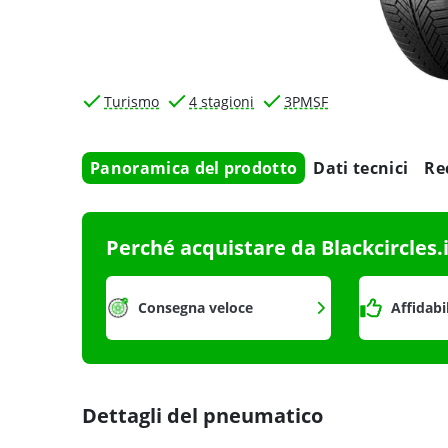
Turismo
4 stagioni
3PMSF
Panoramica del prodotto
Dati tecnici
Re
Perché acquistare da Blackcircles.
Consegna veloce
Affidabi
Dettagli del pneumatico