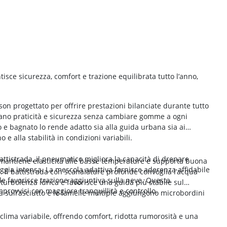
isce sicurezza, comfort e trazione equilibrata tutto l’anno,
n progettato per offrire prestazioni bilanciate durante tutto
erano praticità e sicurezza senza cambiare gomme a ogni
 e bagnato lo rende adatto sia alla guida urbana sia ai
 e alla stabilità in condizioni variabili.
battistrada, il pneumatico migliora la capacità di drenare
e mantiene elasticità alle basse temperature e supporta buona
ioggia intensa. La mescola adattiva fornisce aderenza affidabile
e. Il battistrada con scanalature profonde convoglia l’acqua
le favorisce trazione aggiuntiva sulla neve. Questa
 turbolenza idrica e favorisce una guida più stabile sul
rovvisi con maggiore tranquillità e controllo.
ta sull’asciutto e le lamelle multiple aggiungono microbordini
 clima variabile, offrendo comfort, ridotta rumorosità e una