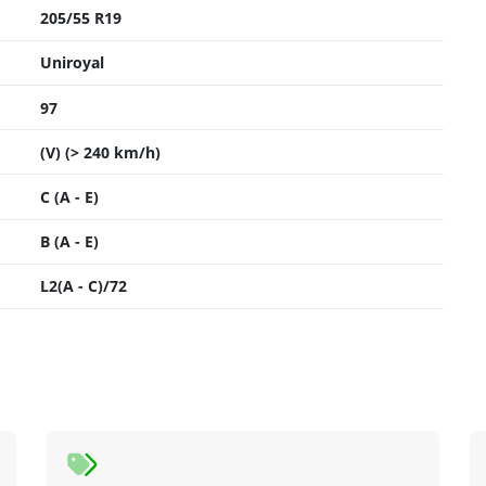
205/55 R19
Uniroyal
97
(V) (> 240 km/h)
C (A - E)
B (A - E)
L2(A - C)/72