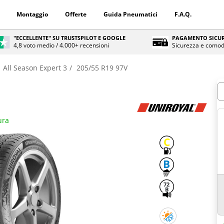
Montaggio
Offerte
Guida Pneumatici
F.A.Q.
"ECCELLENTE" SU TRUSTSPILOT E GOOGLE
PAGAMENTO SICUR
4,8 voto medio / 4.000+ recensioni
Sicurezza e comod
All Season Expert 3
205/55 R19 97V
Q
ura
C
B
72
B