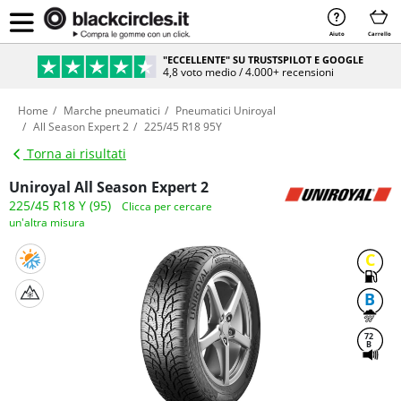
Aiuto
Carrello
"ECCELLENTE" SU TRUSTSPILOT E GOOGLE
4,8 voto medio / 4.000+ recensioni
Home
Marche pneumatici
Pneumatici Uniroyal
All Season Expert 2
225/45 R18 95Y
Torna ai risultati
Uniroyal All Season Expert 2
225/45 R18 Y (95)
Clicca per cercare
un'altra misura
C
B
72
B