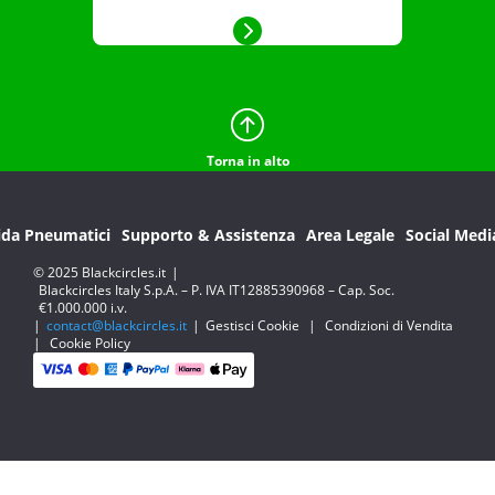
Torna in alto
ida Pneumatici
Supporto & Assistenza
Area Legale
Social Medi
© 2025 Blackcircles.it
|
Blackcircles Italy S.p.A. – P. IVA IT12885390968 – Cap. Soc.
€1.000.000 i.v.
|
contact@blackcircles.it
|
Gestisci Cookie
|
Condizioni di Vendita
|
Cookie Policy