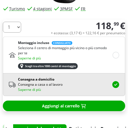
Turismo
4 stagioni
3PMSF
FR
118,
€
99
Quantità
+ ecotassa: (
3,
17
€
) =
122,
16
€
per pneumatico
Montaggio incluso
CONSIGLIATO
Seleziona il centro di montaggio più vicino o più comodo
per te
Saperne di più
Scegli tra oltre 1000 centri di montaggio
Consegna a domicilio
Consegna a casa o al lavoro
Saperne di più
Aggiungi al carrello