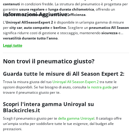
contenuti
in condizioni fredde. La struttura del pneumatico è progettata per
garantire
usura regolare
e
lunga durata chilometrica
, offrendo un
Informazioni Aggiuntive:
equilibrio tra
prestazioni
,
comfort
ed
efficienza
.
L'
Uniroyal AllSeasonExpert 2
è disponibile in un’ampia gamma di misure
per
city car
,
auto compatte
e
berline
. Scegliere un
pneumatico All Season
significa ridurre costi di gestione e stoccaggio, mantenendo
sicurezza
e
versatilità
durante tutto l’anno
.
Leggi tutto
Non trovi il pneumatico giusto?
Guarda tutte le misure di All Season Expert 2:
Trova la misura giusta del tuo
Uniroyal All Season Expert 2
tra tutte le
opzioni disponibili. Se hai bisogno di aiuto, consulta
la nostra guida
per
trovare il pneumatico giusto per te.
Scopri l'intera gamma Uniroyal su
Blackcircles.it
Scegli il pneumatico giusto per te
della gamma Uniroyal
. Il catalogo offre
un'ampia scelta per soddisfare tutte le tue esigenze, dal budget alle
prestazioni.