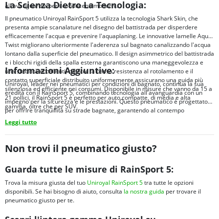
La Scienza Dietro La Tecnologia:
all'avanguardia per i conducenti moderni.
Il pneumatico Uniroyal RainSport 5 utilizza la tecnologia Shark Skin, che
presenta ampie scanalature nel disegno del battistrada per disperdere
efficacemente l'acqua e prevenire l'aquaplaning. Le innovative lamelle Aqua-
Twist migliorano ulteriormente l'aderenza sul bagnato canalizzando l'acqua
lontano dalla superficie del pneumatico. Il design asimmetrico del battistrada
e i blocchi rigidi della spalla esterna garantiscono una maneggevolezza e
Informazioni Aggiuntive:
una stabilità eccellenti, mentre la bassa resistenza al rotolamento e il
contatto superficiale distribuito uniformemente assicurano una guida più
Uniroyal, leader nei pneumatici per condizioni di bagnato, continua la sua
silenziosa ed efficiente nei consumi. Disponibile in misure che vanno da 15 a
eredità con il RainSport 5, combinando tecnologia all'avanguardia con un
21 pollici, il RainSport 5 è perfetto per auto compatte, di media e alta
impegno per la sicurezza e le prestazioni. Questo pneumatico è progettato
gamma, oltre che per SUV.
per offrire tranquillità su strade bagnate, garantendo al contempo
un'esperienza di guida confortevole e piacevole.
Leggi tutto
Non trovi il pneumatico giusto?
Guarda tutte le misure di RainSport 5:
Trova la misura giusta del tuo
Uniroyal RainSport 5
tra tutte le opzioni
disponibili. Se hai bisogno di aiuto, consulta
la nostra guida
per trovare il
pneumatico giusto per te.