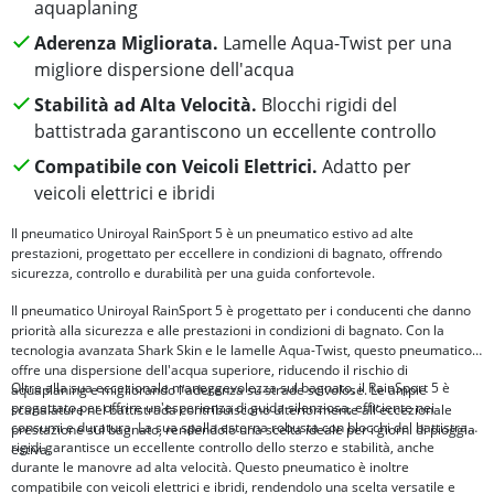
aquaplaning
Aderenza Migliorata.
Lamelle Aqua-Twist per una
migliore dispersione dell'acqua
Stabilità ad Alta Velocità.
Blocchi rigidi del
battistrada garantiscono un eccellente controllo
Compatibile con Veicoli Elettrici.
Adatto per
veicoli elettrici e ibridi
Il pneumatico Uniroyal RainSport 5 è un pneumatico estivo ad alte
prestazioni, progettato per eccellere in condizioni di bagnato, offrendo
sicurezza, controllo e durabilità per una guida confortevole.
Il pneumatico Uniroyal RainSport 5 è progettato per i conducenti che danno
priorità alla sicurezza e alle prestazioni in condizioni di bagnato. Con la
tecnologia avanzata Shark Skin e le lamelle Aqua-Twist, questo pneumatico
offre una dispersione dell'acqua superiore, riducendo il rischio di
Oltre alla sua eccezionale maneggevolezza sul bagnato, il RainSport 5 è
aquaplaning e migliorando l'aderenza su strade scivolose. Le ampie
progettato per offrire un'esperienza di guida silenziosa, efficiente nei
scanalature nel battistrada contribuiscono ulteriormente all'eccezionale
consumi e duratura. La sua spalla esterna robusta con blocchi del battistrada
prestazione sul bagnato, rendendolo una scelta ideale per i giorni di pioggia
rigidi garantisce un eccellente controllo dello sterzo e stabilità, anche
estiva.
durante le manovre ad alta velocità. Questo pneumatico è inoltre
compatibile con veicoli elettrici e ibridi, rendendolo una scelta versatile e