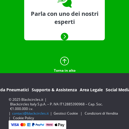
Parla con uno dei nostri
esperti
Torna in alto
ida Pneumatici
Supporto & Assistenza
Area Legale
Social Medi
© 2025 Blackcircles.it
|
Blackcircles Italy S.p.A. – P. IVA IT12885390968 – Cap. Soc.
€1.000.000 i.v.
|
contact@blackcircles.it
|
Gestisci Cookie
|
Condizioni di Vendita
|
Cookie Policy