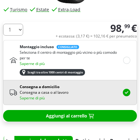
Turismo
Estate
Extra-Load
98,
€
99
Quantità
+ ecotassa: (
3,
17
€
) =
102,
16
€
per pneumatico
Montaggio incluso
CONSIGLIATO
Seleziona il centro di montaggio più vicino o più comodo
per te
Saperne di più
Scegli tra oltre 1000 centri di montaggio
Consegna a domicilio
Consegna a casa o al lavoro
Saperne di più
Aggiungi al carrello