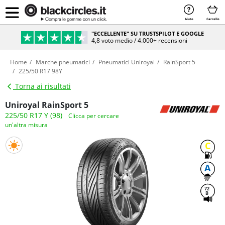
Aiuto
Carrello
"ECCELLENTE" SU TRUSTSPILOT E GOOGLE
4,8 voto medio / 4.000+ recensioni
Home
Marche pneumatici
Pneumatici Uniroyal
RainSport 5
225/50 R17 98Y
Torna ai risultati
Uniroyal RainSport 5
225/50 R17 Y (98)
Clicca per cercare
un'altra misura
C
A
72
B