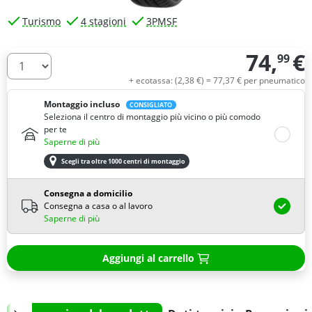
Turismo
4 stagioni
3PMSF
74,
€
99
Quantità
+ ecotassa: (
2,
38
€
) =
77,
37
€
per pneumatico
Montaggio incluso
CONSIGLIATO
Seleziona il centro di montaggio più vicino o più comodo
per te
Saperne di più
Scegli tra oltre 1000 centri di montaggio
Consegna a domicilio
Consegna a casa o al lavoro
Saperne di più
Aggiungi al carrello