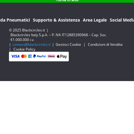
ida Pneumatici
Supporto & Assistenza
Area Legale
Social Medi
© 2025 Blackcircles.it
|
Blackcircles Italy S.p.A. – P. IVA IT12885390968 – Cap. Soc.
€1.000.000 i.v.
|
contact@blackcircles.it
|
Gestisci Cookie
|
Condizioni di Vendita
|
Cookie Policy