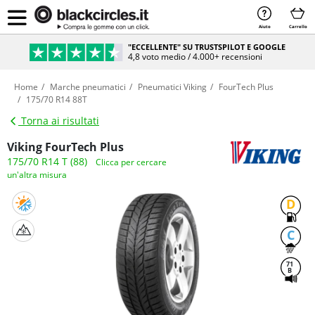
Aiuto
Carrello
"ECCELLENTE" SU TRUSTSPILOT E GOOGLE
4,8 voto medio / 4.000+ recensioni
Home
Marche pneumatici
Pneumatici Viking
FourTech Plus
175/70 R14 88T
Torna ai risultati
Viking FourTech Plus
175/70 R14 T (88)
Clicca per cercare
un'altra misura
D
C
71
B