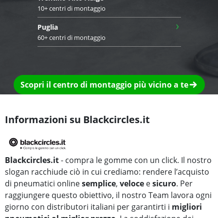
10+ centri di montaggio
›
Puglia
60+ centri di montaggio
Scopri il centro di montaggio più vicino a te
Informazioni su Blackcircles.it
Blackcircles.it
- compra le gomme con un click. Il nostro
slogan racchiude ciò in cui crediamo: rendere l’acquisto
di pneumatici online
semplice
,
veloce
e
sicuro
. Per
raggiungere questo obiettivo, il nostro Team lavora ogni
giorno con distributori italiani per garantirti i
migliori