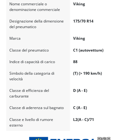
Nome commerciale o
Viking
denominazione commerciale
Designazione della dimensione
175/70 R14
del pneumatico
Marca
Viking
Classe del pneumatico
C1 (autovetture)
Indice di capacità di carico
88
Simbolo della categoria di
(T) (> 190 km/h)
velocità
Classe di efficienza del
D (A - E)
carburante
Classe di aderenza sul bagnato
C (A - E)
Classe e livello di rumore
L2(A - C)/71
esterno