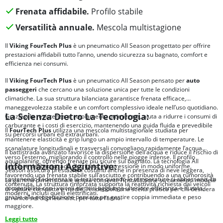
Frenata affidabile.
Profilo stabile
Versatilità annuale.
Mescola multistagione
Il
Viking FourTech Plus
è un pneumatico All Season progettato per offrire
prestazioni affidabili tutto l’anno, unendo sicurezza su bagnato, comfort e
efficienza nei consumi.
Il
Viking FourTech Plus
è un pneumatico All Season pensato per
auto
passeggeri
che cercano una soluzione unica per tutte le condizioni
climatiche. La sua struttura bilanciata garantisce frenata efficace,
maneggevolezza stabile e un comfort complessivo ideale nell’uso quotidiano.
La Scienza Dietro La Tecnologia:
Grazie alla resistenza al rotolamento ottimizzata, aiuta a ridurre i consumi di
carburante e i costi di esercizio, mantenendo una guida fluida e prevedibile
Il
FourTech Plus
utilizza una mescola multistagionale studiata per
su percorsi urbani ed extraurbani.
mantenere elasticità e grip lungo un ampio intervallo di temperature. Le
scanalature longitudinali e trasversali convogliano rapidamente l’acqua
Il battistrada avanzato favorisce la dispersione dell’acqua e riduce il rischio di
verso l’esterno, migliorando il controllo nelle piogge intense. Il profilo
aquaplaning, offrendo frenate più sicure sul bagnato. La tecnologia All
Informazioni Aggiuntive:
regolare del battistrada distribuisce la pressione in modo uniforme,
Season assicura prestazioni costanti anche in presenza di neve leggera,
favorendo una frenata stabile sull’asciutto e contribuendo a una rumorosità
sostenendo l’aderenza e la trazione quando le temperature si abbassano. La
La gamma dimensionale ampia consente l’installazione su numerosi modelli
contenuta. La struttura rinforzata supporta la reattività richiesta dai veicoli
compatibilità con i veicoli elettrici aggiunge ulteriore efficienza e durata,
di vetture compatte e medie, rendendolo una scelta pratica per chi desidera
moderni, inclusi quelli elettrificati.
grazie alla progettazione pensata per gestire coppia immediata e peso
un unico set di pneumatici per tutto l’anno.
maggiore.
Leggi tutto