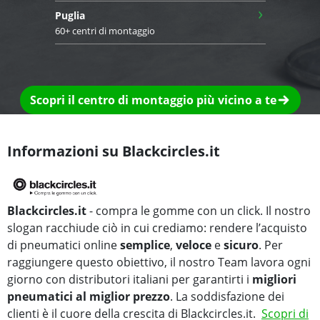
›
Puglia
60+ centri di montaggio
Scopri il centro di montaggio più vicino a te
Informazioni su Blackcircles.it
Blackcircles.it
- compra le gomme con un click. Il nostro
slogan racchiude ciò in cui crediamo: rendere l’acquisto
di pneumatici online
semplice
,
veloce
e
sicuro
. Per
raggiungere questo obiettivo, il nostro Team lavora ogni
giorno con distributori italiani per garantirti i
migliori
pneumatici al miglior prezzo
. La soddisfazione dei
clienti è il cuore della crescita di Blackcircles.it.
Scopri di