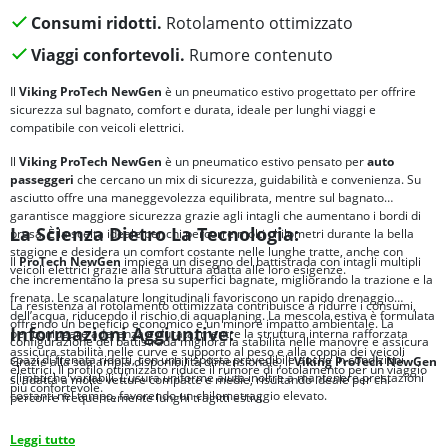
Consumi ridotti.
Rotolamento ottimizzato
Viaggi confortevoli.
Rumore contenuto
Il
Viking ProTech NewGen
è un pneumatico estivo progettato per offrire
sicurezza sul bagnato, comfort e durata, ideale per lunghi viaggi e
compatibile con veicoli elettrici.
Il
Viking ProTech NewGen
è un pneumatico estivo pensato per
auto
passeggeri
che cercano un mix di sicurezza, guidabilità e convenienza. Su
asciutto offre una maneggevolezza equilibrata, mentre sul bagnato
garantisce maggiore sicurezza grazie agli intagli che aumentano i bordi di
La Scienza Dietro La Tecnologia:
presa. È la scelta ideale per chi percorre molti chilometri durante la bella
stagione e desidera un comfort costante nelle lunghe tratte, anche con
Il
ProTech NewGen
impiega un disegno del battistrada con intagli multipli
veicoli elettrici grazie alla struttura adatta alle loro esigenze.
che incrementano la presa su superfici bagnate, migliorando la trazione e la
frenata. Le scanalature longitudinali favoriscono un rapido drenaggio
La resistenza al rotolamento ottimizzata contribuisce a ridurre i consumi,
dell’acqua, riducendo il rischio di aquaplaning. La mescola estiva è formulata
offrendo un beneficio economico e un minore impatto ambientale. La
Informazioni Aggiuntive:
per coniugare aderenza e durata, mentre la struttura interna rafforzata
configurazione del battistrada migliora la stabilità nelle manovre e assicura
assicura stabilità nelle curve e supporto al peso e alla coppia dei veicoli
spazi di frenata ridotti, con una risposta prevedibile anche in condizioni
Grazie alla sua ampia disponibilità dimensionale, il
Viking ProTech NewGen
elettrici. Il profilo ottimizzato riduce il rumore di rotolamento per un viaggio
climatiche variabili. L’usura uniforme aiuta inoltre a mantenere prestazioni
si adatta a molte vetture compatte e medie, risultando ideale per chi
più confortevole.
costanti nel tempo, favorendo un chilometraggio elevato.
percorre frequentemente lunghi tragitti estivi.
Leggi tutto