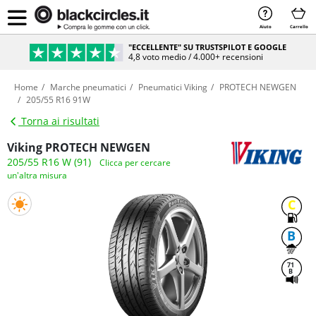
Aiuto
Carrello
"ECCELLENTE" SU TRUSTSPILOT E GOOGLE
4,8 voto medio / 4.000+ recensioni
Home
Marche pneumatici
Pneumatici Viking
PROTECH NEWGEN
205/55 R16 91W
Torna ai risultati
Viking PROTECH NEWGEN
205/55 R16 W (91)
Clicca per cercare
un'altra misura
C
B
71
B