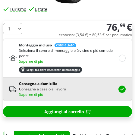
Turismo
Estate
76,
€
99
Quantità
+ ecotassa: (
3,
54
€
) =
80,
53
€
per pneumatico
Montaggio incluso
CONSIGLIATO
Seleziona il centro di montaggio più vicino o più comodo
per te
Saperne di più
Scegli tra oltre 1000 centri di montaggio
Consegna a domicilio
Consegna a casa o al lavoro
Saperne di più
Aggiungi al carrello