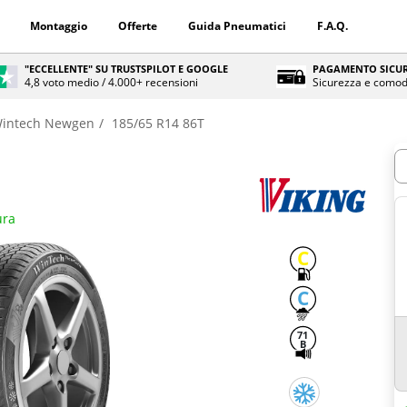
Montaggio
Offerte
Guida Pneumatici
F.A.Q.
"ECCELLENTE" SU TRUSTSPILOT E GOOGLE
PAGAMENTO SICUR
4,8 voto medio / 4.000+ recensioni
Sicurezza e comod
intech Newgen
185/65 R14 86T
Q
ura
C
C
71
B