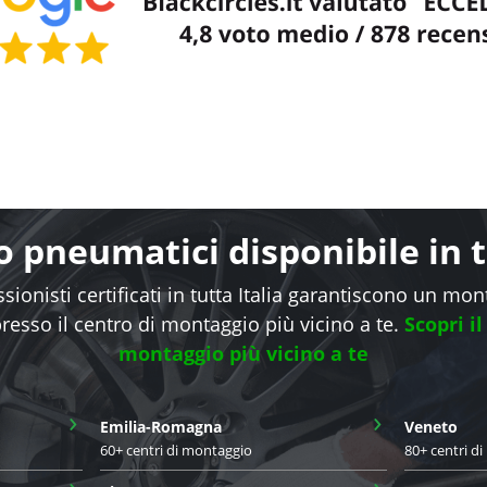
 pneumatici disponibile in tu
sionisti certificati in tutta Italia garantiscono un mo
presso il centro di montaggio più vicino a te.
Scopri il
montaggio più vicino a te
›
›
Emilia-Romagna
Veneto
60+ centri di montaggio
80+ centri d
›
›