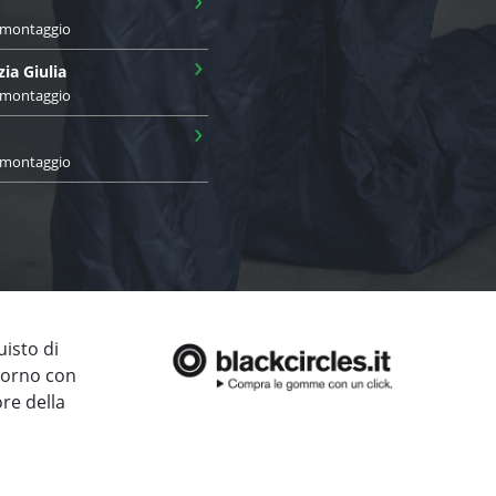
i montaggio
›
zia Giulia
i montaggio
›
i montaggio
uisto di
giorno con
ore della