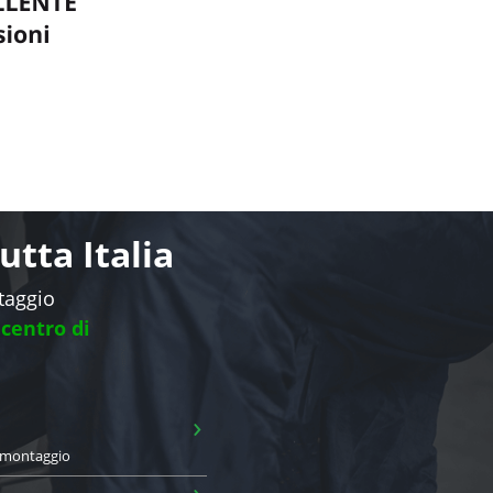
tta Italia
ntaggio
 centro di
›
i montaggio
›