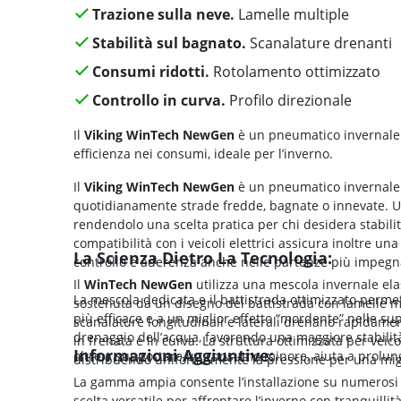
Trazione sulla neve.
Lamelle multiple
Stabilità sul bagnato.
Scanalature drenanti
Consumi ridotti.
Rotolamento ottimizzato
Controllo in curva.
Profilo direzionale
Il
Viking WinTech NewGen
è un pneumatico invernale c
efficienza nei consumi, ideale per l’inverno.
Il
Viking WinTech NewGen
è un pneumatico invernale
quotidianamente strade fredde, bagnate o innevate. Uni
rendendolo una scelta pratica per chi desidera stabilit
compatibilità con i veicoli elettrici assicura inoltre 
La Scienza Dietro La Tecnologia:
controllo e aderenza anche nelle partenze più impegn
Il
WinTech NewGen
utilizza una mescola invernale el
La mescola dedicata e il battistrada ottimizzato perme
sostenuta da un disegno del battistrada con lamelle m
più efficace e a un miglior effetto “mordente” nelle su
scanalature longitudinali e laterali drenano rapidamen
drenaggio dell’acqua, favorendo una maggiore stabilità
in frenata e in curva. La struttura ottimizzata per veico
Informazioni Aggiuntive:
oltre a supportare un consumo minore, aiuta a prolung
distribuendo uniformemente la pressione per una migl
La gamma ampia consente l’installazione su numerosi 
scelta versatile per affrontare l’inverno con tranquillità