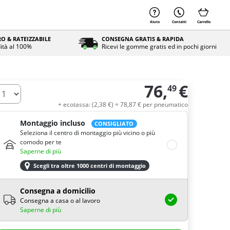
Aiuto
Contatti
Carrello
O & RATEIZZABILE
CONSEGNA GRATIS & RAPIDA
ità al 100%
Ricevi le gomme gratis ed in pochi giorni
76,
€
49
uantità
+ ecotassa: (
2,
38
€
) =
78,
87
€
per pneumatico
Montaggio incluso
CONSIGLIATO
Seleziona il centro di montaggio più vicino o più
comodo per te
Saperne di più
Scegli tra oltre 1000 centri di montaggio
Consegna a domicilio
Consegna a casa o al lavoro
Saperne di più