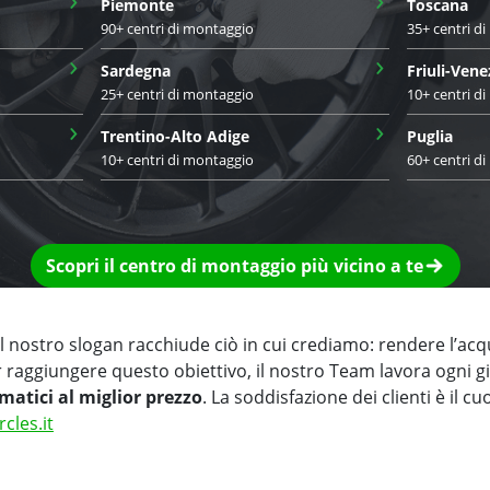
Piemonte
Toscana
90+ centri di montaggio
35+ centri d
›
›
Sardegna
Friuli-Vene
25+ centri di montaggio
10+ centri d
›
›
Trentino-Alto Adige
Puglia
10+ centri di montaggio
60+ centri d
Scopri il centro di montaggio più vicino a te
 nostro slogan racchiude ciò in cui crediamo: rendere l’acq
r raggiungere questo obiettivo, il nostro Team lavora ogni 
matici al miglior prezzo
. La soddisfazione dei clienti è il cu
rcles.it