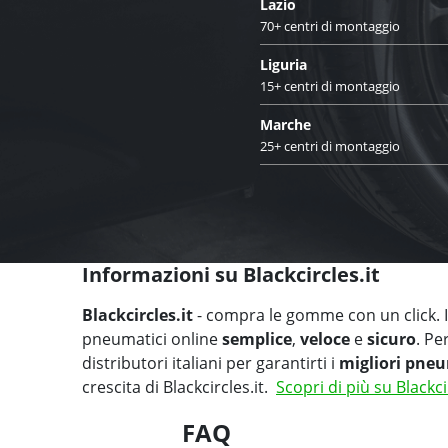
Lazio
70+ centri di montaggio
Liguria
15+ centri di montaggio
Marche
25+ centri di montaggio
Informazioni su Blackcircles.it
Blackcircles.it
- compra le gomme con un click. Il
pneumatici online
semplice
,
veloce
e
sicuro
. Pe
distributori italiani per garantirti i
migliori pneu
crescita di Blackcircles.it.
Scopri di più su Blackci
FAQ