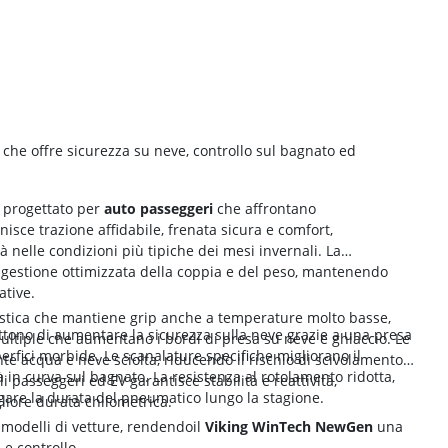
he offre sicurezza su neve, controllo sul bagnato ed
 progettato per
auto passeggeri
che affrontano
sce trazione affidabile, frenata sicura e comfort,
à nelle condizioni più tipiche dei mesi invernali. La
una gestione ottimizzata della coppia e del peso, mantenendo
ative.
astica che mantiene grip anche a temperature molto basse,
ttono di aumentare la sicurezza sulla neve grazie a una presa
ultiple che aumentano i bordi di presa su neve e ghiaccio. Le
perfici morbide. Le scanalature specifiche migliorano il
te acqua e neve sciolta, riducendo il rischio di scivolamento
 in curva sul bagnato. La resistenza al rotolamento ridotta,
li passeggeri ed EV garantisce stabilità e reattività,
are la durata del pneumatico lungo la stagione.
iore durata chilometrica.
modelli di vetture, rendendoil
Viking WinTech NewGen
una
 e controllo.