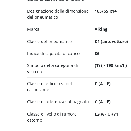
Designazione della dimensione
185/65 R14
del pneumatico
Marca
Viking
Classe del pneumatico
C1 (autovetture)
Indice di capacità di carico
86
Simbolo della categoria di
(T) (> 190 km/h)
velocità
Classe di efficienza del
C (A - E)
carburante
Classe di aderenza sul bagnato
C (A - E)
Classe e livello di rumore
L2(A - C)/71
esterno