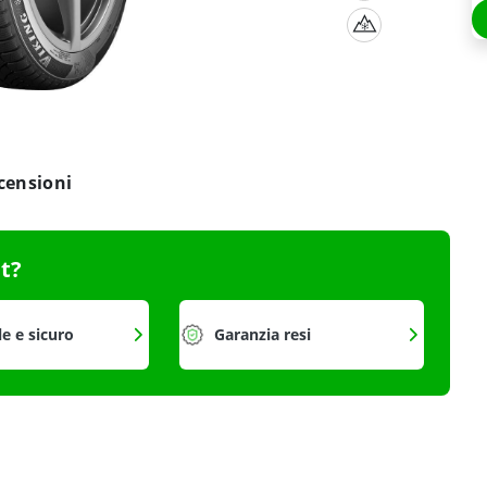
censioni
it?
le e sicuro
Garanzia resi