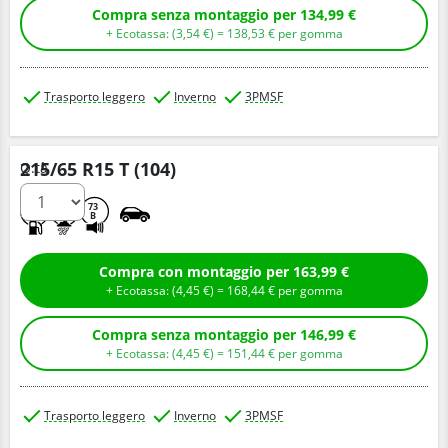
Compra senza montaggio per 134,99 €
+ Ecotassa: (
3,
54
€
) =
138,
53
€
per gomma
Trasporto leggero
Inverno
3PMSF
215/65 R15 T (104)
Q.tà
D
B
73
B
Compra con montaggio per 163,99 €
+ Ecotassa: (
4,
45
€
) =
168,
44
€
per gomma
Compra senza montaggio per 146,99 €
+ Ecotassa: (
4,
45
€
) =
151,
44
€
per gomma
Trasporto leggero
Inverno
3PMSF