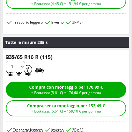
+ Ecotassa: (
4,
45
€
) =
151,
94
€
per gomma
Trasporto leggero
Inverno
3PMSF
Tutte le misure 235's
235/65 R16 R (115)
Q.tà
C
B
73
B
Compra con montaggio per 170,99 €
+ Ecotassa: (
5,
61
€
) =
176,
60
€
per gomma
Compra senza montaggio per 153,49 €
+ Ecotassa: (
5,
61
€
) =
159,
10
€
per gomma
Trasporto leggero
Inverno
3PMSF