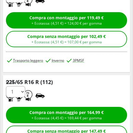
B
Compra con montaggio per 119,49 €
+ Ecotassa: (
4,
51
€
) =
124,
00
€
per gomma
Compra senza montaggio per 102,49 €
+ Ecotassa: (
4,
51
€
) =
107,
00
€
per gomma
Trasporto leggero
Inverno
3PMSF
225/65 R16 R (112)
Q.tà
C
B
73
B
Compra con montaggio per 164,99 €
+ Ecotassa: (
4,
45
€
) =
169,
44
€
per gomma
Compra senza montaggio per 147,49 €