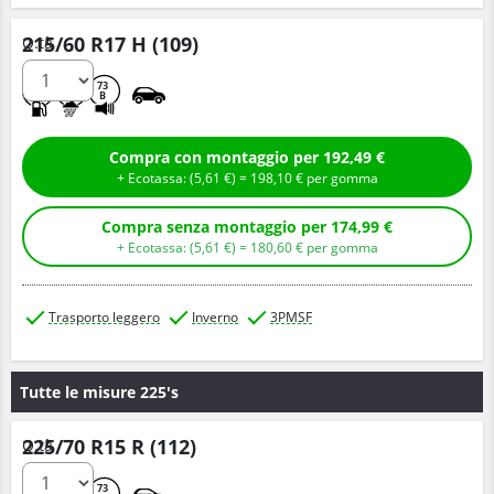
215/60 R17 H (109)
Q.tà
D
B
73
B
Compra con montaggio per 192,49 €
+ Ecotassa: (
5,
61
€
) =
198,
10
€
per gomma
Compra senza montaggio per 174,99 €
+ Ecotassa: (
5,
61
€
) =
180,
60
€
per gomma
Trasporto leggero
Inverno
3PMSF
Tutte le misure 225's
225/70 R15 R (112)
Q.tà
C
B
73