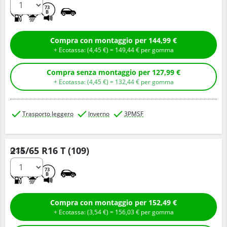
D
B
73
B
Compra con montaggio per 144,99 €
+ Ecotassa: (
4,
45
€
) =
149,
44
€
per gomma
Compra senza montaggio per 127,99 €
+ Ecotassa: (
4,
45
€
) =
132,
44
€
per gomma
Trasporto leggero
Inverno
3PMSF
215/65 R16 T (109)
Q.tà
D
B
73
B
Compra con montaggio per 152,49 €
+ Ecotassa: (
3,
54
€
) =
156,
03
€
per gomma