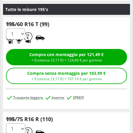
Tutte le misure 195's
195/60 R16 T (99)
Q.tà
E
B
73
B
Compra con montaggio per 121,49 €
+ Ecotassa: (
3,
17
€
) =
124,
66
€
per gomma
Compra senza montaggio per 103,99 €
+ Ecotassa: (
3,
17
€
) =
107,
16
€
per gomma
Trasporto leggero
Inverno
3PMSF
195/75 R16 R (110)
Q.tà
D
B
73
B