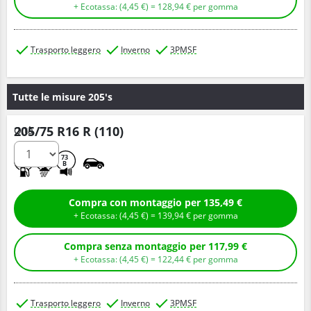
+ Ecotassa: (
4,
45
€
) =
128,
94
€
per gomma
Trasporto leggero
Inverno
3PMSF
Tutte le misure 205's
205/75 R16 R (110)
Q.tà
E
B
73
B
Compra con montaggio per 135,49 €
+ Ecotassa: (
4,
45
€
) =
139,
94
€
per gomma
Compra senza montaggio per 117,99 €
+ Ecotassa: (
4,
45
€
) =
122,
44
€
per gomma
Trasporto leggero
Inverno
3PMSF