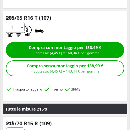
205/65 R16 T (107)
Q.tà
D
B
73
B
Compra con montaggio per 156,49 €
+ Ecotassa: (
4,
45
€
) =
160,
94
€
per gomma
Compra senza montaggio per 138,99 €
+ Ecotassa: (
4,
45
€
) =
143,
44
€
per gomma
Trasporto leggero
Inverno
3PMSF
Tutte le misure 215's
215/70 R15 R (109)
Q.tà