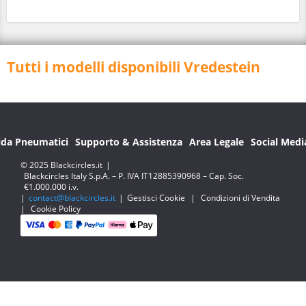
Tutti i modelli disponibili Vredestein
ida Pneumatici
Supporto & Assistenza
Area Legale
Social Medi
© 2025 Blackcircles.it
|
Blackcircles Italy S.p.A. – P. IVA IT12885390968 – Cap. Soc.
€1.000.000 i.v.
|
contact@blackcircles.it
|
Gestisci Cookie
|
Condizioni di Vendita
|
Cookie Policy