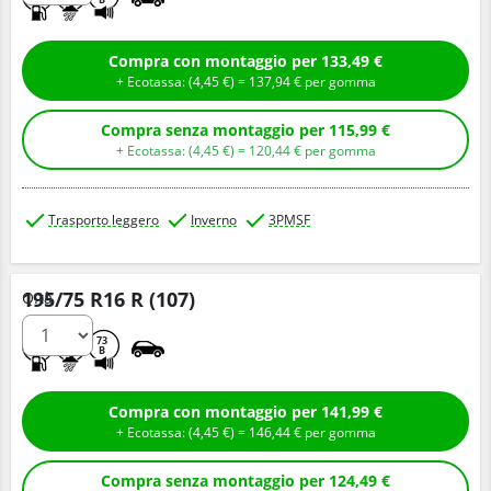
Compra con montaggio per 133,49 €
+ Ecotassa: (
4,
45
€
) =
137,
94
€
per gomma
Compra senza montaggio per 115,99 €
+ Ecotassa: (
4,
45
€
) =
120,
44
€
per gomma
Trasporto leggero
Inverno
3PMSF
195/75 R16 R (107)
Q.tà
D
B
73
B
Compra con montaggio per 141,99 €
+ Ecotassa: (
4,
45
€
) =
146,
44
€
per gomma
Compra senza montaggio per 124,49 €