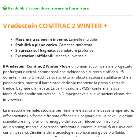
Hai dubbi? Scopri dove trovare la tua misura
Vredestein COMTRAC 2 WINTER +
Massima trazione in inverno.
Lamelle multiple
Stabilità a pieno carico.
Carcassa rinforzata
Sicurezza sul bagnato.
Scanalature profonde
Prestazioni affidabili.
Mescola invernale
Il
Vredestein Comtrac 2 Winter Plus
è un pneumatico invernale progettato
per furgoni e veicoli commerciali che richiedono sicurezza e affidabilità
durante i mesi più freddi. La sua struttura robusta assicura stabilità anche a
pieno carico, mentre il battistrada dedicato mantiene la presa su strade
fredde, bagnate o innevate. La certificazione 3PMSF conferma la sua
idoneità alle condizioni invernali più impegnative e alle variazioni climatiche
improvvise.
La mescola invernale, studiata per rimanere elastica alle basse temperature,
offre trazione uniforme e frenata efficace sul bagnato e sulla neve. Le ampie
scanalature migliorano il drenaggio dell’acqua, riducendo il rischio di
aquaplaning, mentre la carcassa rinforzata aumenta la stabilità in curva con
carichi pesanti. L’insieme delle tecnologie favorisce una guida più fluida,