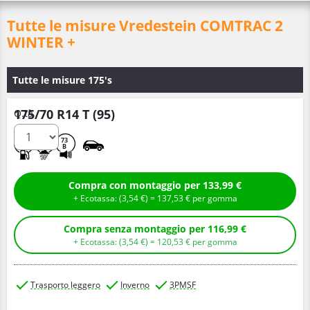
Tutte le misure Vredestein COMTRAC 2
WINTER +
Tutte le misure 175's
175/70 R14 T (95)
Q.tà
E
B
73
B
Compra con montaggio per 133,99 €
+ Ecotassa: (
3,
54
€
) =
137,
53
€
per gomma
Compra senza montaggio per 116,99 €
+ Ecotassa: (
3,
54
€
) =
120,
53
€
per gomma
Trasporto leggero
Inverno
3PMSF