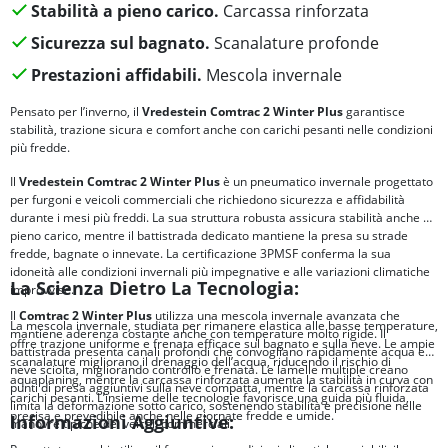
Stabilità a pieno carico.
Carcassa rinforzata
Sicurezza sul bagnato.
Scanalature profonde
Prestazioni affidabili.
Mescola invernale
Pensato per l’inverno, il
Vredestein Comtrac 2 Winter Plus
garantisce
stabilità, trazione sicura e comfort anche con carichi pesanti nelle condizioni
più fredde.
Il
Vredestein Comtrac 2 Winter Plus
è un pneumatico invernale progettato
per furgoni e veicoli commerciali che richiedono sicurezza e affidabilità
durante i mesi più freddi. La sua struttura robusta assicura stabilità anche a
pieno carico, mentre il battistrada dedicato mantiene la presa su strade
fredde, bagnate o innevate. La certificazione 3PMSF conferma la sua
idoneità alle condizioni invernali più impegnative e alle variazioni climatiche
La Scienza Dietro La Tecnologia:
improvvise.
Il
Comtrac 2 Winter Plus
utilizza una mescola invernale avanzata che
La mescola invernale, studiata per rimanere elastica alle basse temperature,
mantiene aderenza costante anche con temperature molto rigide. Il
offre trazione uniforme e frenata efficace sul bagnato e sulla neve. Le ampie
battistrada presenta canali profondi che convogliano rapidamente acqua e
scanalature migliorano il drenaggio dell’acqua, riducendo il rischio di
neve sciolta, migliorando controllo e frenata. Le lamelle multiple creano
aquaplaning, mentre la carcassa rinforzata aumenta la stabilità in curva con
punti di presa aggiuntivi sulla neve compatta, mentre la carcassa rinforzata
carichi pesanti. L’insieme delle tecnologie favorisce una guida più fluida,
limita la deformazione sotto carico, sostenendo stabilità e precisione nelle
precisa e prevedibile anche nelle giornate fredde e umide.
Informazioni Aggiuntive:
manovre tipiche dei veicoli commerciali.