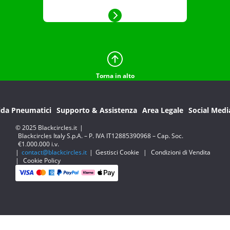
Torna in alto
ida Pneumatici
Supporto & Assistenza
Area Legale
Social Medi
© 2025 Blackcircles.it
|
Blackcircles Italy S.p.A. – P. IVA IT12885390968 – Cap. Soc.
€1.000.000 i.v.
|
contact@blackcircles.it
|
Gestisci Cookie
|
Condizioni di Vendita
|
Cookie Policy