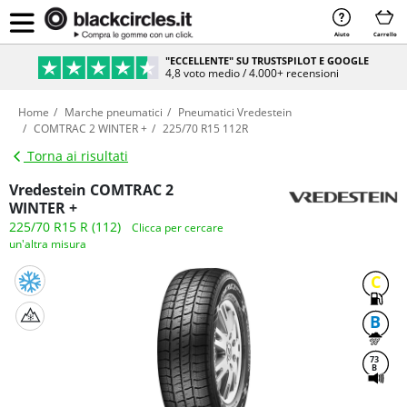
Aiuto
Carrello
"ECCELLENTE" SU TRUSTSPILOT E GOOGLE
4,8 voto medio / 4.000+ recensioni
Home
Marche pneumatici
Pneumatici Vredestein
COMTRAC 2 WINTER +
225/70 R15 112R
Torna ai risultati
Vredestein COMTRAC 2
WINTER +
225/70 R15 R (112)
Clicca per cercare
un'altra misura
C
B
73
B