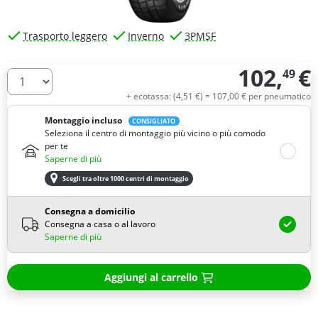
Trasporto leggero
Inverno
3PMSF
102,
€
49
Quantità
+ ecotassa: (
4,
51
€
) =
107,
00
€
per pneumatico
Montaggio incluso
CONSIGLIATO
Seleziona il centro di montaggio più vicino o più comodo
per te
Saperne di più
Scegli tra oltre 1000 centri di montaggio
Consegna a domicilio
Consegna a casa o al lavoro
Saperne di più
Aggiungi al carrello