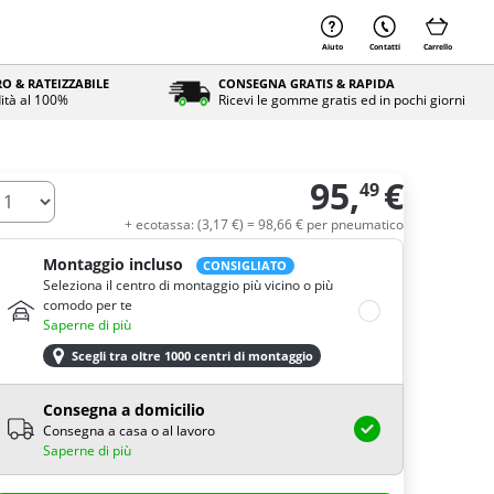
Aiuto
Contatti
Carrello
O & RATEIZZABILE
CONSEGNA GRATIS & RAPIDA
ità al 100%
Ricevi le gomme gratis ed in pochi giorni
95,
€
49
uantità
+ ecotassa: (
3,
17
€
) =
98,
66
€
per pneumatico
Montaggio incluso
CONSIGLIATO
Seleziona il centro di montaggio più vicino o più
comodo per te
Saperne di più
Scegli tra oltre 1000 centri di montaggio
Consegna a domicilio
Consegna a casa o al lavoro
Saperne di più