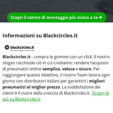
Scopri il centro di montaggio più vicino a te
Informazioni su Blackcircles.it
Blackcircles.it
- compra le gomme con un click. Il nostro
slogan racchiude ciò in cui crediamo: rendere l’acquisto
di pneumatici online
semplice
,
veloce
e
sicuro
. Per
raggiungere questo obiettivo, il nostro Team lavora ogni
giorno con distributori italiani per garantirti i
migliori
pneumatici al miglior prezzo
. La soddisfazione dei
clienti è il cuore della crescita di Blackcircles.it.
Scopri di
più su Blackcircles.it