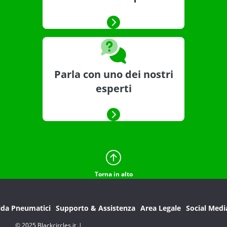
Parla con uno dei nostri
esperti
Torna in alto
ida Pneumatici
Supporto & Assistenza
Area Legale
Social Medi
© 2025 Blackcircles.it
|