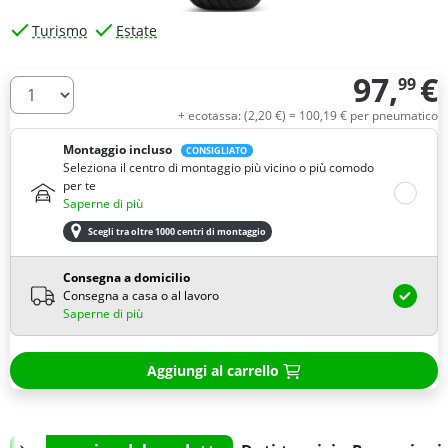
Turismo
Estate
97,
€
99
Quantità
+ ecotassa: (
2,
20
€
) =
100,
19
€
per pneumatico
Montaggio incluso
CONSIGLIATO
Seleziona il centro di montaggio più vicino o più comodo
per te
Saperne di più
Scegli tra oltre 1000 centri di montaggio
Consegna a domicilio
Consegna a casa o al lavoro
Saperne di più
Aggiungi al carrello