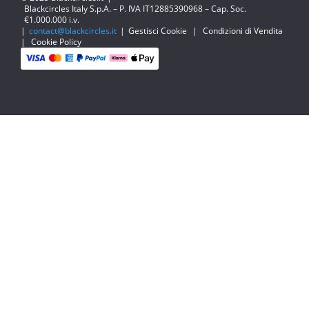
Blackcircles Italy S.p.A. – P. IVA IT12885390968 – Cap. Soc.
€1.000.000 i.v.
|
contact@blackcircles.it
|
Gestisci Cookie
|
Condizioni di Vendita
|
Cookie Policy