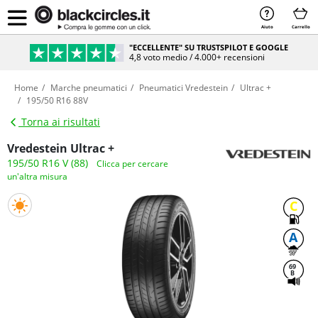
Aiuto
Carrello
"ECCELLENTE" SU TRUSTSPILOT E GOOGLE
4,8 voto medio / 4.000+ recensioni
Home
Marche pneumatici
Pneumatici Vredestein
Ultrac +
195/50 R16 88V
Torna ai risultati
Vredestein Ultrac +
195/50 R16 V (88)
Clicca per cercare
un'altra misura
C
A
69
B