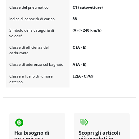
Classe del pneumatico
C1 (autovetture)
Indice di capacità di carico
88
Simbolo della categoria di
(V) (> 240 km/h)
velocità
Classe di efficienza del
C (A - E)
carburante
Classe di aderenza sul bagnato
A (A - E)
Classe e livello di rumore
L2(A - C)/69
esterno
Hai bisogno di
Scopri gli articoli
una misura
più venduti in