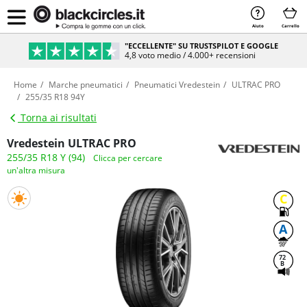
Aiuto
Carrello
"ECCELLENTE" SU TRUSTSPILOT E GOOGLE
4,8 voto medio / 4.000+ recensioni
Home
Marche pneumatici
Pneumatici Vredestein
ULTRAC PRO
255/35 R18 94Y
Torna ai risultati
Vredestein ULTRAC PRO
255/35 R18 Y (94)
Clicca per cercare
un'altra misura
C
A
72
B