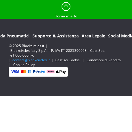
Torna in alto
ida Pneumatici
Supporto & Assistenza
Area Legale
Social Medi
© 2025 Blackcircles.it
|
Blackcircles Italy S.p.A. – P. IVA IT12885390968 – Cap. Soc.
€1.000.000 i.v.
|
contact@blackcircles.it
|
Gestisci Cookie
|
Condizioni di Vendita
|
Cookie Policy