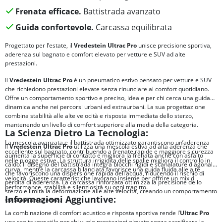
Frenata efficace.
Battistrada avanzato
Guida confortevole.
Carcassa equilibrata
Progettato per l’estate, il
Vredestein Ultrac Pro
unisce precisione sportiva,
aderenza sul bagnato e comfort elevato per vetture e SUV ad alte
prestazioni.
Il
Vredestein Ultrac Pro
è un pneumatico estivo pensato per vetture e SUV
che richiedono prestazioni elevate senza rinunciare al comfort quotidiano.
Offre un comportamento sportivo e preciso, ideale per chi cerca una guida
dinamica anche nei percorsi urbani ed extraurbani. La sua progettazione
combina stabilità alle alte velocità e risposta immediata dello sterzo,
mantenendo un livello di comfort superiore alla media della categoria.
La Scienza Dietro La Tecnologia:
La mescola avanzata e il battistrada ottimizzato garantiscono un’aderenza
Il
Vredestein Ultrac Pro
utilizza una mescola estiva ad alta aderenza che
eccellente sul bagnato, contribuendo a frenate rapide e maggiore sicurezza
aumenta la superficie di contatto e migliora la frenata anche con asfalto
nelle piogge estive. La struttura irrigidita delle spalle migliora il controllo in
caldo. Il disegno del battistrada integra blocchi rigidi e scanalature diagonali
curva, mentre la carcassa bilanciata favorisce una guida fluida alle alte
che favoriscono una dispersione rapida dell’acqua, riducendo il rischio di
velocità. Queste caratteristiche lavorano insieme per offrire un mix di
perdita di aderenza. La carcassa rinforzata ottimizza la precisione dello
performance, stabilità e silenziosità su ogni tragitto.
sterzo e limita la deformazione alle alte velocità, creando un comportamento
Informazioni Aggiuntive:
stabile e omogeneo.
La combinazione di comfort acustico e risposta sportiva rende l’
Ultrac Pro
una scelta versatile per chi vuole prestazioni elevate senza sacrificare la