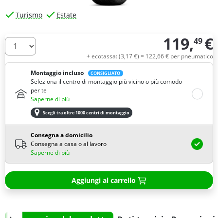
Turismo
Estate
119,
€
49
Quantità
+ ecotassa: (
3,
17
€
) =
122,
66
€
per pneumatico
Montaggio incluso
CONSIGLIATO
Seleziona il centro di montaggio più vicino o più comodo
per te
Saperne di più
Scegli tra oltre 1000 centri di montaggio
Consegna a domicilio
Consegna a casa o al lavoro
Saperne di più
Aggiungi al carrello