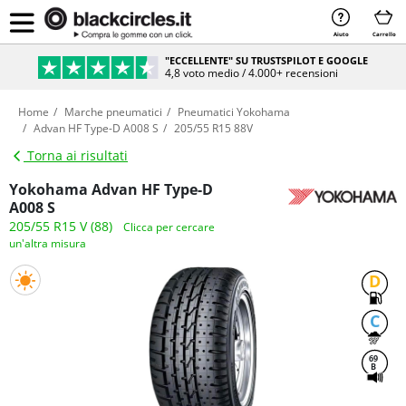
Aiuto
Carrello
"ECCELLENTE" SU TRUSTSPILOT E GOOGLE
4,8 voto medio / 4.000+ recensioni
Home
Marche pneumatici
Pneumatici Yokohama
Advan HF Type-D A008 S
205/55 R15 88V
Torna ai risultati
Yokohama Advan HF Type-D
A008 S
205/55 R15 V (88)
Clicca per cercare
un'altra misura
D
C
69
B