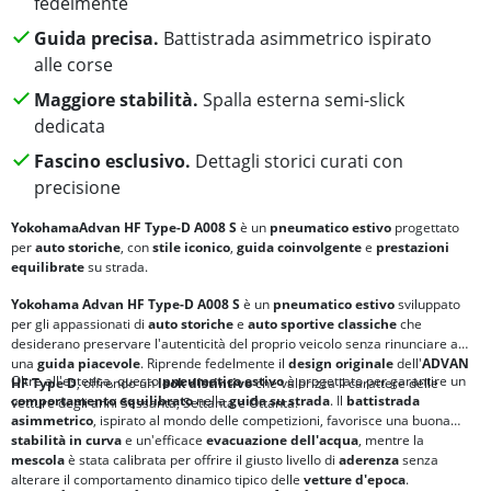
fedelmente
Guida precisa.
Battistrada asimmetrico ispirato
alle corse
Maggiore stabilità.
Spalla esterna semi-slick
dedicata
Fascino esclusivo.
Dettagli storici curati con
precisione
Yokohama
Advan HF Type-D A008 S
è un
pneumatico estivo
progettato
per
auto storiche
, con
stile iconico
,
guida coinvolgente
e
prestazioni
equilibrate
su strada.
Yokohama Advan HF Type-D A008 S
è un
pneumatico estivo
sviluppato
per gli appassionati di
auto storiche
e
auto sportive classiche
che
desiderano preservare l'autenticità del proprio veicolo senza rinunciare a
una
guida piacevole
. Riprende fedelmente il
design originale
dell'
ADVAN
Oltre all'estetica, questo
pneumatico estivo
è progettato per garantire un
HF Type D
, offrendo un
look distintivo
che valorizza il carattere delle
comportamento equilibrato
nella
guida su strada
. Il
battistrada
vetture degli anni Sessanta, Settanta e Ottanta.
asimmetrico
, ispirato al mondo delle competizioni, favorisce una buona
stabilità in curva
e un'efficace
evacuazione dell'acqua
, mentre la
mescola
è stata calibrata per offrire il giusto livello di
aderenza
senza
alterare il comportamento dinamico tipico delle
vetture d'epoca
.