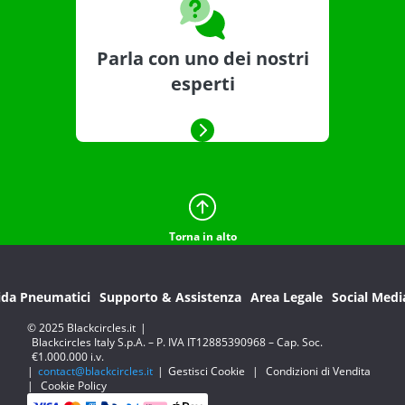
Parla con uno dei nostri
esperti
Torna in alto
ida Pneumatici
Supporto & Assistenza
Area Legale
Social Medi
© 2025 Blackcircles.it
|
Blackcircles Italy S.p.A. – P. IVA IT12885390968 – Cap. Soc.
€1.000.000 i.v.
|
contact@blackcircles.it
|
Gestisci Cookie
|
Condizioni di Vendita
|
Cookie Policy