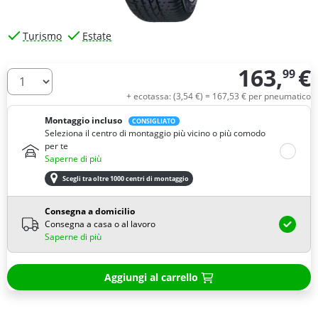
Turismo
Estate
163,
€
99
Quantità
+ ecotassa: (
3,
54
€
) =
167,
53
€
per pneumatico
Montaggio incluso
CONSIGLIATO
Seleziona il centro di montaggio più vicino o più comodo
per te
Saperne di più
Scegli tra oltre 1000 centri di montaggio
Consegna a domicilio
Consegna a casa o al lavoro
Saperne di più
Aggiungi al carrello