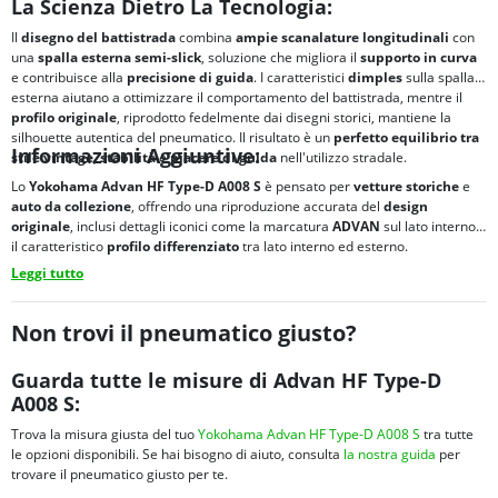
La Scienza Dietro La Tecnologia:
Il
disegno del battistrada
combina
ampie scanalature longitudinali
con
una
spalla esterna semi-slick
, soluzione che migliora il
supporto in curva
e contribuisce alla
precisione di guida
. I caratteristici
dimples
sulla spalla
esterna aiutano a ottimizzare il comportamento del battistrada, mentre il
profilo originale
, riprodotto fedelmente dai disegni storici, mantiene la
silhouette autentica del pneumatico. Il risultato è un
perfetto equilibrio tra
Informazioni Aggiuntive:
stile vintage
,
stabilità
e
piacere di guida
nell'utilizzo stradale.
Lo
Yokohama Advan HF Type-D A008 S
è pensato per
vetture storiche
e
auto da collezione
, offrendo una riproduzione accurata del
design
originale
, inclusi dettagli iconici come la marcatura
ADVAN
sul lato interno e
il caratteristico
profilo differenziato
tra lato interno ed esterno.
Leggi tutto
Non trovi il pneumatico giusto?
Guarda tutte le misure di Advan HF Type-D
A008 S:
Trova la misura giusta del tuo
Yokohama Advan HF Type-D A008 S
tra tutte
le opzioni disponibili. Se hai bisogno di aiuto, consulta
la nostra guida
per
trovare il pneumatico giusto per te.