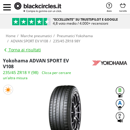
Aiuto
Carrello
"ECCELLENTE" SU TRUSTSPILOT E GOOGLE
4,8 voto medio / 4.000+ recensioni
Home
Marche pneumatici
Pneumatici Yokohama
ADVAN SPORT EV V108
235/45 ZR18 98Y
Torna ai risultati
Yokohama ADVAN SPORT EV
V108
235/45 ZR18 Y (98)
Clicca per cercare
un'altra misura
B
A
70
B