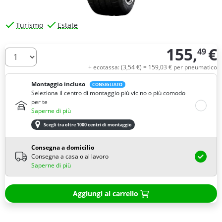
Turismo
Estate
155,
€
49
Quantità
+ ecotassa: (
3,
54
€
) =
159,
03
€
per pneumatico
Montaggio incluso
CONSIGLIATO
Seleziona il centro di montaggio più vicino o più comodo
per te
Saperne di più
Scegli tra oltre 1000 centri di montaggio
Consegna a domicilio
Consegna a casa o al lavoro
Saperne di più
Aggiungi al carrello