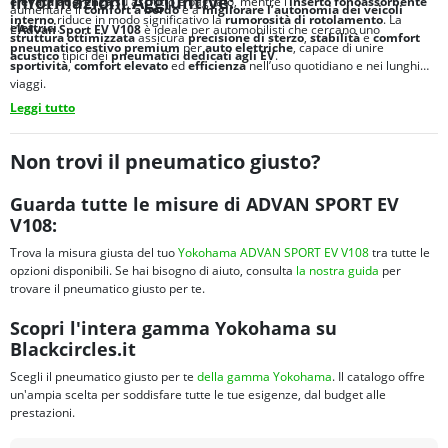
Informazioni Aggiuntive:
elevata aderenza
su asciutto e bagnato, mentre l’
inserto fonoassorbente
aumentare il
comfort a bordo
e a
migliorare l’autonomia dei veicoli
interno
riduce in modo significativo la
rumorosità di rotolamento
. La
elettrici
.
L’
Advan Sport EV V108
è ideale per automobilisti che cercano uno
struttura ottimizzata
assicura
precisione di sterzo
,
stabilità
e
comfort
pneumatico estivo premium
per
auto elettriche
, capace di unire
acustico
tipici dei
pneumatici dedicati agli
EV
.
sportività
,
comfort elevato
ed
efficienza
nell’uso quotidiano e nei lunghi
viaggi.
Leggi tutto
Non trovi il pneumatico giusto?
Guarda tutte le misure di ADVAN SPORT EV
V108:
Trova la misura giusta del tuo
Yokohama ADVAN SPORT EV V108
tra tutte le
opzioni disponibili. Se hai bisogno di aiuto, consulta
la nostra guida
per
trovare il pneumatico giusto per te.
Scopri l'intera gamma Yokohama su
Blackcircles.it
Scegli il pneumatico giusto per te
della gamma Yokohama
. Il catalogo offre
un'ampia scelta per soddisfare tutte le tue esigenze, dal budget alle
prestazioni.