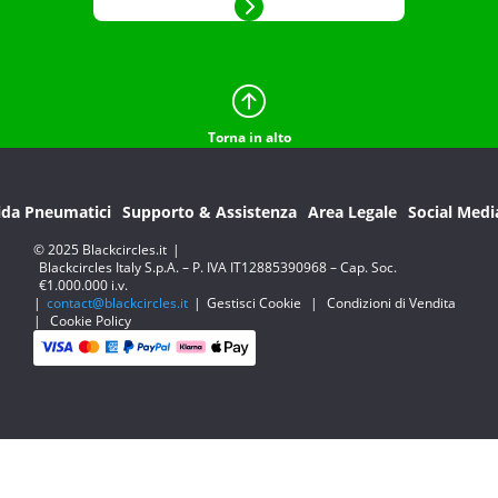
Torna in alto
ida Pneumatici
Supporto & Assistenza
Area Legale
Social Medi
© 2025 Blackcircles.it
|
Blackcircles Italy S.p.A. – P. IVA IT12885390968 – Cap. Soc.
€1.000.000 i.v.
|
contact@blackcircles.it
|
Gestisci Cookie
|
Condizioni di Vendita
|
Cookie Policy