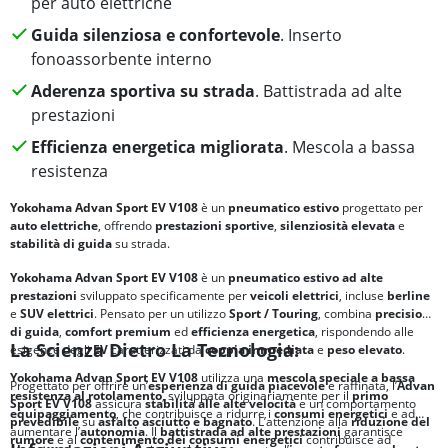
per auto elettriche
Guida silenziosa e confortevole
. Inserto
fonoassorbente interno
Aderenza sportiva su strada
. Battistrada ad alte
prestazioni
Efficienza energetica migliorata
. Mescola a bassa
resistenza
Yokohama Advan Sport EV V108
è un
pneumatico estivo
progettato per
auto elettriche
, offrendo
prestazioni sportive
,
silenziosità elevata
e
stabilità di guida
su strada.
Yokohama Advan Sport EV V108
è un
pneumatico estivo ad alte
prestazioni
sviluppato specificamente per
veicoli elettrici
, incluse
berline
e
SUV elettrici
. Pensato per un utilizzo
Sport / Touring
, combina
precisione
di guida
,
comfort premium
ed
efficienza energetica
, rispondendo alle
La Scienza Dietro La Tecnologia:
esigenze degli
EV
caratterizzati da
coppia immediata
e
peso elevato
.
Yokohama Advan Sport EV V108
utilizza una
mescola speciale a bassa
Progettato per offrire un’
esperienza di guida piacevole
e raffinata, l’
Advan
resistenza al rotolamento
, sviluppata originariamente per il
primo
Sport EV V108
assicura
stabilità alle alte velocità
e un comportamento
equipaggiamento
, che contribuisce a ridurre i
consumi energetici
e ad
prevedibile
su
asfalto asciutto e bagnato
. L’attenzione alla
riduzione del
aumentare l’
autonomia
. Il
battistrada ad alte prestazioni
garantisce
rumore
e al
contenimento dei consumi energetici
contribuisce ad