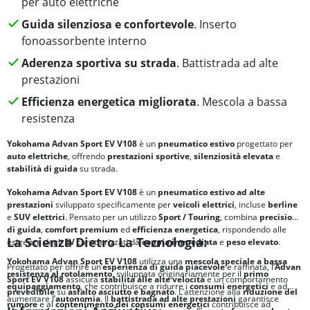
per auto elettriche
Guida silenziosa e confortevole
. Inserto
fonoassorbente interno
Aderenza sportiva su strada
. Battistrada ad alte
prestazioni
Efficienza energetica migliorata
. Mescola a bassa
resistenza
Yokohama Advan Sport EV V108
è un
pneumatico estivo
progettato per
auto elettriche
, offrendo
prestazioni sportive
,
silenziosità elevata
e
stabilità di guida
su strada.
Yokohama Advan Sport EV V108
è un
pneumatico estivo ad alte
prestazioni
sviluppato specificamente per
veicoli elettrici
, incluse
berline
e
SUV elettrici
. Pensato per un utilizzo
Sport / Touring
, combina
precisione
di guida
,
comfort premium
ed
efficienza energetica
, rispondendo alle
La Scienza Dietro La Tecnologia:
esigenze degli
EV
caratterizzati da
coppia immediata
e
peso elevato
.
Yokohama Advan Sport EV V108
utilizza una
mescola speciale a bassa
Progettato per offrire un’
esperienza di guida piacevole
e raffinata, l’
Advan
resistenza al rotolamento
, sviluppata originariamente per il
primo
Sport EV V108
assicura
stabilità alle alte velocità
e un comportamento
equipaggiamento
, che contribuisce a ridurre i
consumi energetici
e ad
prevedibile
su
asfalto asciutto e bagnato
. L’attenzione alla
riduzione del
aumentare l’
autonomia
. Il
battistrada ad alte prestazioni
garantisce
rumore
e al
contenimento dei consumi energetici
contribuisce ad