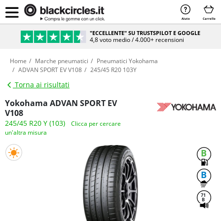
Aiuto
Carrello
"ECCELLENTE" SU TRUSTSPILOT E GOOGLE
4,8 voto medio / 4.000+ recensioni
Home
Marche pneumatici
Pneumatici Yokohama
ADVAN SPORT EV V108
245/45 R20 103Y
Torna ai risultati
Yokohama ADVAN SPORT EV
V108
245/45 R20 Y (103)
Clicca per cercare
un'altra misura
B
B
71
B