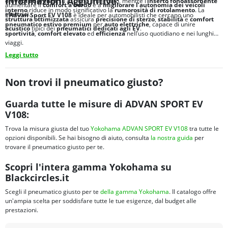
Informazioni Aggiuntive:
elevata aderenza
su asciutto e bagnato, mentre l’
inserto fonoassorbente
aumentare il
comfort a bordo
e a
migliorare l’autonomia dei veicoli
interno
riduce in modo significativo la
rumorosità di rotolamento
. La
elettrici
.
L’
Advan Sport EV V108
è ideale per automobilisti che cercano uno
struttura ottimizzata
assicura
precisione di sterzo
,
stabilità
e
comfort
pneumatico estivo premium
per
auto elettriche
, capace di unire
acustico
tipici dei
pneumatici dedicati agli
EV
.
sportività
,
comfort elevato
ed
efficienza
nell’uso quotidiano e nei lunghi
viaggi.
Leggi tutto
Non trovi il pneumatico giusto?
Guarda tutte le misure di ADVAN SPORT EV
V108:
Trova la misura giusta del tuo
Yokohama ADVAN SPORT EV V108
tra tutte le
opzioni disponibili. Se hai bisogno di aiuto, consulta
la nostra guida
per
trovare il pneumatico giusto per te.
Scopri l'intera gamma Yokohama su
Blackcircles.it
Scegli il pneumatico giusto per te
della gamma Yokohama
. Il catalogo offre
un'ampia scelta per soddisfare tutte le tue esigenze, dal budget alle
prestazioni.