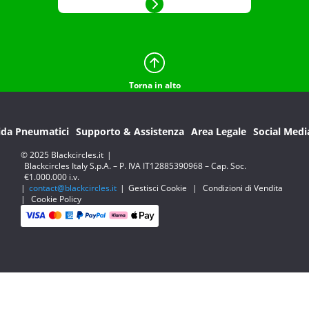
Torna in alto
ida Pneumatici
Supporto & Assistenza
Area Legale
Social Medi
© 2025 Blackcircles.it
|
Blackcircles Italy S.p.A. – P. IVA IT12885390968 – Cap. Soc.
€1.000.000 i.v.
|
contact@blackcircles.it
|
Gestisci Cookie
|
Condizioni di Vendita
|
Cookie Policy