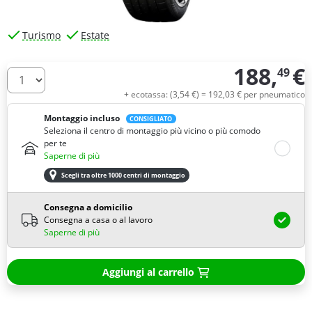
Turismo
Estate
188,
€
49
Quantità
+ ecotassa: (
3,
54
€
) =
192,
03
€
per pneumatico
Montaggio incluso
CONSIGLIATO
Seleziona il centro di montaggio più vicino o più comodo
per te
Saperne di più
Scegli tra oltre 1000 centri di montaggio
Consegna a domicilio
Consegna a casa o al lavoro
Saperne di più
Aggiungi al carrello