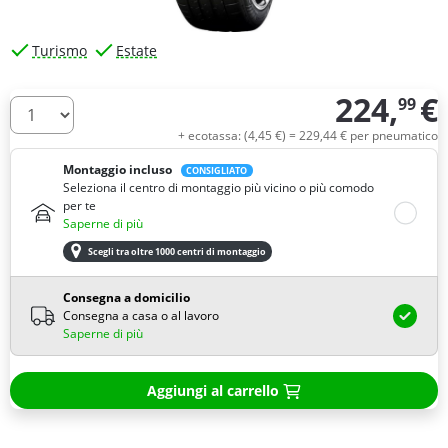
Turismo
Estate
224,
€
99
Quantità
+ ecotassa: (
4,
45
€
) =
229,
44
€
per pneumatico
Montaggio incluso
CONSIGLIATO
Seleziona il centro di montaggio più vicino o più comodo
per te
Saperne di più
Scegli tra oltre 1000 centri di montaggio
Consegna a domicilio
Consegna a casa o al lavoro
Saperne di più
Aggiungi al carrello