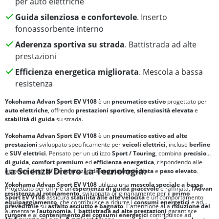
per auto elettriche
Guida silenziosa e confortevole
. Inserto
fonoassorbente interno
Aderenza sportiva su strada
. Battistrada ad alte
prestazioni
Efficienza energetica migliorata
. Mescola a bassa
resistenza
Yokohama Advan Sport EV V108
è un
pneumatico estivo
progettato per
auto elettriche
, offrendo
prestazioni sportive
,
silenziosità elevata
e
stabilità di guida
su strada.
Yokohama Advan Sport EV V108
è un
pneumatico estivo ad alte
prestazioni
sviluppato specificamente per
veicoli elettrici
, incluse
berline
e
SUV elettrici
. Pensato per un utilizzo
Sport / Touring
, combina
precisione
di guida
,
comfort premium
ed
efficienza energetica
, rispondendo alle
La Scienza Dietro La Tecnologia:
esigenze degli
EV
caratterizzati da
coppia immediata
e
peso elevato
.
Yokohama Advan Sport EV V108
utilizza una
mescola speciale a bassa
Progettato per offrire un’
esperienza di guida piacevole
e raffinata, l’
Advan
resistenza al rotolamento
, sviluppata originariamente per il
primo
Sport EV V108
assicura
stabilità alle alte velocità
e un comportamento
equipaggiamento
, che contribuisce a ridurre i
consumi energetici
e ad
prevedibile
su
asfalto asciutto e bagnato
. L’attenzione alla
riduzione del
aumentare l’
autonomia
. Il
battistrada ad alte prestazioni
garantisce
rumore
e al
contenimento dei consumi energetici
contribuisce ad