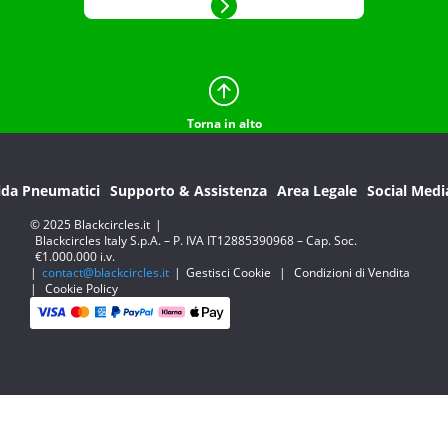
Torna in alto
ida Pneumatici
Supporto & Assistenza
Area Legale
Social Medi
© 2025 Blackcircles.it
|
Blackcircles Italy S.p.A. – P. IVA IT12885390968 – Cap. Soc.
€1.000.000 i.v.
|
contact@blackcircles.it
|
Gestisci Cookie
|
Condizioni di Vendita
|
Cookie Policy