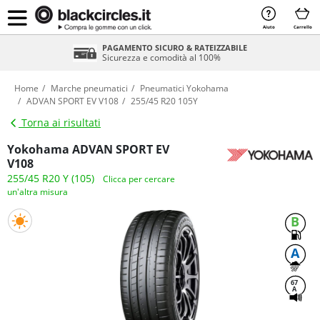
Aiuto
Carrello
PAGAMENTO SICURO & RATEIZZABILE
Sicurezza e comodità al 100%
Home
Marche pneumatici
Pneumatici Yokohama
ADVAN SPORT EV V108
255/45 R20 105Y
Torna ai risultati
Yokohama ADVAN SPORT EV
V108
255/45 R20 Y (105)
Clicca per cercare
un'altra misura
B
A
67
A