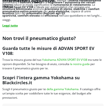
Informazioni Aggiuntive:
elevata aderenza
su asciutto e bagnato, mentre l’
inserto fonoassorbente
aumentare il
comfort a bordo
e a
migliorare l’autonomia dei veicoli
interno
riduce in modo significativo la
rumorosità di rotolamento
. La
elettrici
.
L’
Advan Sport EV V108
è ideale per automobilisti che cercano uno
struttura ottimizzata
assicura
precisione di sterzo
,
stabilità
e
comfort
pneumatico estivo premium
per
auto elettriche
, capace di unire
acustico
tipici dei
pneumatici dedicati agli
EV
.
sportività
,
comfort elevato
ed
efficienza
nell’uso quotidiano e nei lunghi
viaggi.
Leggi tutto
Non trovi il pneumatico giusto?
Guarda tutte le misure di ADVAN SPORT EV
V108:
Trova la misura giusta del tuo
Yokohama ADVAN SPORT EV V108
tra tutte le
opzioni disponibili. Se hai bisogno di aiuto, consulta
la nostra guida
per
trovare il pneumatico giusto per te.
Scopri l'intera gamma Yokohama su
Blackcircles.it
Scegli il pneumatico giusto per te
della gamma Yokohama
. Il catalogo offre
un'ampia scelta per soddisfare tutte le tue esigenze, dal budget alle
prestazioni.