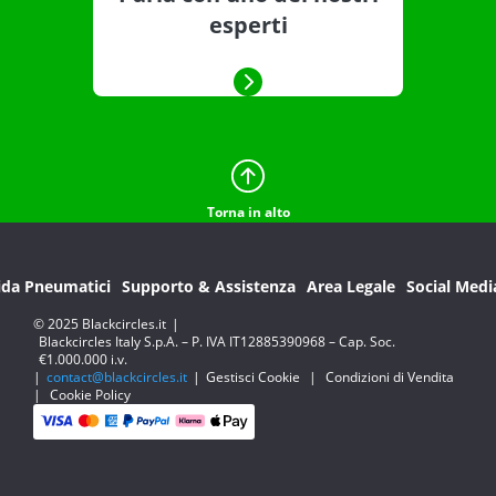
esperti
Torna in alto
ida Pneumatici
Supporto & Assistenza
Area Legale
Social Medi
© 2025 Blackcircles.it
|
Blackcircles Italy S.p.A. – P. IVA IT12885390968 – Cap. Soc.
€1.000.000 i.v.
|
contact@blackcircles.it
|
Gestisci Cookie
|
Condizioni di Vendita
|
Cookie Policy