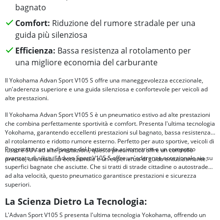
bagnato
Comfort:
Riduzione del rumore stradale per una
guida più silenziosa
Efficienza:
Bassa resistenza al rotolamento per
una migliore economia del carburante
Il Yokohama Advan Sport V105 S offre una maneggevolezza eccezionale,
un'aderenza superiore e una guida silenziosa e confortevole per veicoli ad
alte prestazioni.
Il Yokohama Advan Sport V105 S è un pneumatico estivo ad alte prestazioni
che combina perfettamente sportività e comfort. Presenta l'ultima tecnologia
Yokohama, garantendo eccellenti prestazioni sul bagnato, bassa resistenza
al rotolamento e ridotto rumore esterno. Perfetto per auto sportive, veicoli di
Progettato con un disegno del battistrada asimmetrico e un composto
lusso e SUV ad alte prestazioni, questo pneumatico offre un controllo
avanzato di silice, l'Advan Sport V105 S offre un'aderenza eccezionale sia su
preciso, una stabilità eccezionale e un'esperienza di guida entusiasmante.
superfici bagnate che asciutte. Che si tratti di strade cittadine o autostrade
ad alta velocità, questo pneumatico garantisce prestazioni e sicurezza
superiori.
La Scienza Dietro La Tecnologia:
L'Advan Sport V105 S presenta l'ultima tecnologia Yokohama, offrendo un