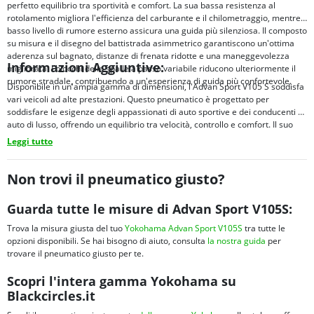
perfetto equilibrio tra sportività e comfort. La sua bassa resistenza al
rotolamento migliora l'efficienza del carburante e il chilometraggio, mentre il
basso livello di rumore esterno assicura una guida più silenziosa. Il composto
su misura e il disegno del battistrada asimmetrico garantiscono un'ottima
aderenza sul bagnato, distanze di frenata ridotte e una maneggevolezza
Informazioni Aggiuntive:
migliorata. I blocchi delle spalle a passo variabile riducono ulteriormente il
rumore stradale, contribuendo a un'esperienza di guida più confortevole.
Disponibile in un'ampia gamma di dimensioni, l'Advan Sport V105 S soddisfa
vari veicoli ad alte prestazioni. Questo pneumatico è progettato per
soddisfare le esigenze degli appassionati di auto sportive e dei conducenti di
auto di lusso, offrendo un equilibrio tra velocità, controllo e comfort. Il suo
design avanzato e i materiali superiori garantiscono prestazioni e sicurezza
Leggi tutto
durature.
Non trovi il pneumatico giusto?
Guarda tutte le misure di Advan Sport V105S:
Trova la misura giusta del tuo
Yokohama Advan Sport V105S
tra tutte le
opzioni disponibili. Se hai bisogno di aiuto, consulta
la nostra guida
per
trovare il pneumatico giusto per te.
Scopri l'intera gamma Yokohama su
Blackcircles.it