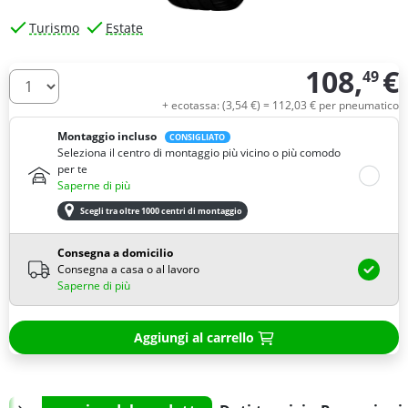
Turismo
Estate
108,
€
49
Quantità
+ ecotassa: (
3,
54
€
) =
112,
03
€
per pneumatico
Montaggio incluso
CONSIGLIATO
Seleziona il centro di montaggio più vicino o più comodo
per te
Saperne di più
Scegli tra oltre 1000 centri di montaggio
Consegna a domicilio
Consegna a casa o al lavoro
Saperne di più
Aggiungi al carrello