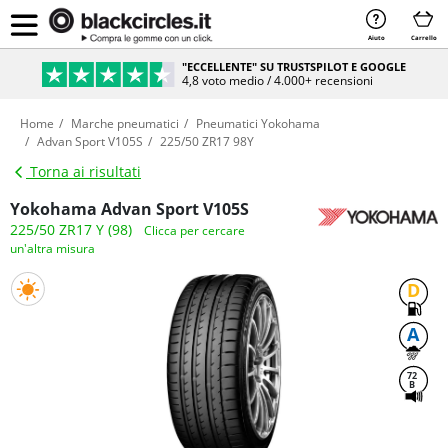
Aiuto
Carrello
"ECCELLENTE" SU TRUSTSPILOT E GOOGLE
4,8 voto medio / 4.000+ recensioni
Home
Marche pneumatici
Pneumatici Yokohama
Advan Sport V105S
225/50 ZR17 98Y
Torna ai risultati
Yokohama Advan Sport V105S
225/50 ZR17 Y (98)
Clicca per cercare
un'altra misura
D
A
72
B