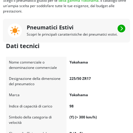
Scegli il pneumatico giusto per te
della gamma Yokohama
. Il catalogo offre
un'ampia scelta per soddisfare tutte le tue esigenze, dal budget alle
prestazioni.
Pneumatici Estivi
Scopri le principali caratteristiche dei pneumatici estivi.
Dati tecnici
Nome commerciale o
Yokohama
denominazione commerciale
Designazione della dimensione
225/50 ZR17
del pneumatico
Marca
Yokohama
Indice di capacità di carico
98
Simbolo della categoria di
(Y) (> 300 km/h)
velocità