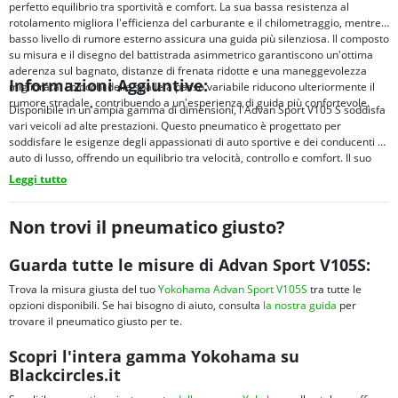
perfetto equilibrio tra sportività e comfort. La sua bassa resistenza al
rotolamento migliora l'efficienza del carburante e il chilometraggio, mentre il
basso livello di rumore esterno assicura una guida più silenziosa. Il composto
su misura e il disegno del battistrada asimmetrico garantiscono un'ottima
aderenza sul bagnato, distanze di frenata ridotte e una maneggevolezza
Informazioni Aggiuntive:
migliorata. I blocchi delle spalle a passo variabile riducono ulteriormente il
rumore stradale, contribuendo a un'esperienza di guida più confortevole.
Disponibile in un'ampia gamma di dimensioni, l'Advan Sport V105 S soddisfa
vari veicoli ad alte prestazioni. Questo pneumatico è progettato per
soddisfare le esigenze degli appassionati di auto sportive e dei conducenti di
auto di lusso, offrendo un equilibrio tra velocità, controllo e comfort. Il suo
design avanzato e i materiali superiori garantiscono prestazioni e sicurezza
Leggi tutto
durature.
Non trovi il pneumatico giusto?
Guarda tutte le misure di Advan Sport V105S:
Trova la misura giusta del tuo
Yokohama Advan Sport V105S
tra tutte le
opzioni disponibili. Se hai bisogno di aiuto, consulta
la nostra guida
per
trovare il pneumatico giusto per te.
Scopri l'intera gamma Yokohama su
Blackcircles.it