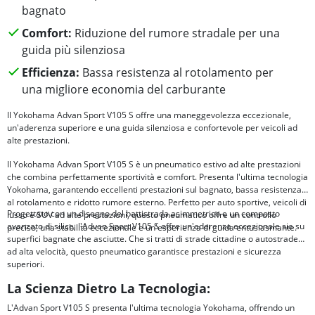
bagnato
Comfort:
Riduzione del rumore stradale per una
guida più silenziosa
Efficienza:
Bassa resistenza al rotolamento per
una migliore economia del carburante
Il Yokohama Advan Sport V105 S offre una maneggevolezza eccezionale,
un'aderenza superiore e una guida silenziosa e confortevole per veicoli ad
alte prestazioni.
Il Yokohama Advan Sport V105 S è un pneumatico estivo ad alte prestazioni
che combina perfettamente sportività e comfort. Presenta l'ultima tecnologia
Yokohama, garantendo eccellenti prestazioni sul bagnato, bassa resistenza
al rotolamento e ridotto rumore esterno. Perfetto per auto sportive, veicoli di
Progettato con un disegno del battistrada asimmetrico e un composto
lusso e SUV ad alte prestazioni, questo pneumatico offre un controllo
avanzato di silice, l'Advan Sport V105 S offre un'aderenza eccezionale sia su
preciso, una stabilità eccezionale e un'esperienza di guida entusiasmante.
superfici bagnate che asciutte. Che si tratti di strade cittadine o autostrade
ad alta velocità, questo pneumatico garantisce prestazioni e sicurezza
superiori.
La Scienza Dietro La Tecnologia:
L'Advan Sport V105 S presenta l'ultima tecnologia Yokohama, offrendo un