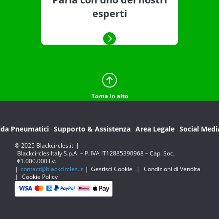
esperti
Torna in alto
ida Pneumatici
Supporto & Assistenza
Area Legale
Social Medi
© 2025 Blackcircles.it
|
Blackcircles Italy S.p.A. – P. IVA IT12885390968 – Cap. Soc.
€1.000.000 i.v.
|
contact@blackcircles.it
|
Gestisci Cookie
|
Condizioni di Vendita
|
Cookie Policy