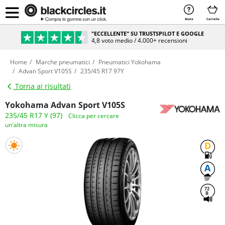
Aiuto
Carrello
"ECCELLENTE" SU TRUSTSPILOT E GOOGLE
4,8 voto medio / 4.000+ recensioni
Home
Marche pneumatici
Pneumatici Yokohama
Advan Sport V105S
235/45 R17 97Y
Torna ai risultati
Yokohama Advan Sport V105S
235/45 R17 Y (97)
Clicca per cercare
un'altra misura
D
A
72
B