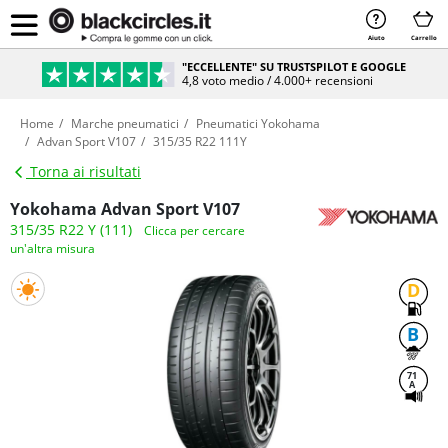
Aiuto
Carrello
"ECCELLENTE" SU TRUSTSPILOT E GOOGLE
4,8 voto medio / 4.000+ recensioni
Home
Marche pneumatici
Pneumatici Yokohama
Advan Sport V107
315/35 R22 111Y
Torna ai risultati
Yokohama Advan Sport V107
315/35 R22 Y (111)
Clicca per cercare
un'altra misura
D
B
71
A