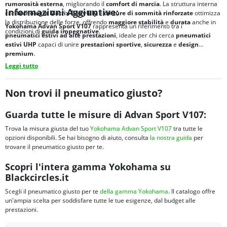
rumorosità esterna
, migliorando il
comfort di marcia
. La struttura interna
Informazioni Aggiuntive:
con
tecnologia
Matrix Body Ply
e
cinture di sommità rinforzate
ottimizza
la distribuzione delle forze, offrendo
maggiore stabilità
e
durata
anche in
Yokohama Advan Sport V107
rappresenta un riferimento tra i
condizioni di
guida impegnative
.
pneumatici
estivi ad alte prestazioni
, ideale per chi cerca
pneumatici
estivi UHP
capaci di unire
prestazioni sportive
,
sicurezza
e
design
premium
.
Leggi tutto
Non trovi il pneumatico giusto?
Guarda tutte le misure di Advan Sport V107:
Trova la misura giusta del tuo
Yokohama Advan Sport V107
tra tutte le
opzioni disponibili. Se hai bisogno di aiuto, consulta
la nostra guida
per
trovare il pneumatico giusto per te.
Scopri l'intera gamma Yokohama su
Blackcircles.it
Scegli il pneumatico giusto per te
della gamma Yokohama
. Il catalogo offre
un'ampia scelta per soddisfare tutte le tue esigenze, dal budget alle
prestazioni.