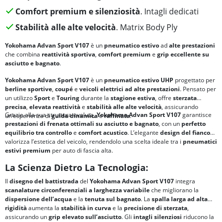
Comfort premium e silenziosità
. Intagli dedicati
Stabilità alle alte velocità
. Matrix Body Ply
Yokohama Advan Sport V107
è un
pneumatico estivo
ad
alte prestazioni
che combina
reattività sportiva
,
comfort premium
e
grip eccellente su
asciutto e bagnato
.
Yokohama Advan Sport V107
è un
pneumatico estivo UHP
progettato per
berline sportive
,
coupé
e
veicoli elettrici ad alte prestazioni
. Pensato per
un utilizzo
Sport
e
Touring
durante la
stagione estiva
, offre
sterzata
precisa
,
elevata reattività
e
stabilità alle alte velocità
, assicurando
Grazie alla sua struttura evoluta,
Yokohama Advan Sport V107
garantisce
un’esperienza di
guida dinamica
e
raffinata
.
prestazioni di frenata ottimali su asciutto e bagnato
, con un
perfetto
equilibrio tra
controllo
e
comfort acustico
. L’elegante
design del fianco
valorizza l’estetica del veicolo, rendendolo una scelta ideale tra i
pneumatici
estivi premium
per auto di fascia alta.
La Scienza Dietro La Tecnologia:
Il
disegno del battistrada
del
Yokohama Advan Sport V107
integra
scanalature circonferenziali a larghezza variabile
che migliorano la
dispersione dell’acqua
e la
tenuta sul bagnato
. La
spalla larga ad alta
rigidità
aumenta la
stabilità in curva
e la
precisione di sterzata
,
assicurando un
grip elevato sull’asciutto
. Gli
intagli silenziosi
riducono la