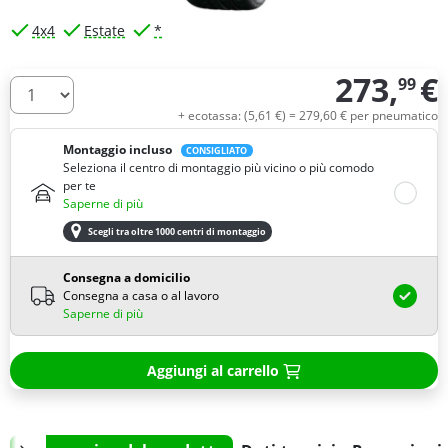
4x4
Estate
*
273,
€
99
Quantità
+ ecotassa: (
5,
61
€
) =
279,
60
€
per pneumatico
Montaggio incluso
CONSIGLIATO
Seleziona il centro di montaggio più vicino o più comodo
per te
Saperne di più
Scegli tra oltre 1000 centri di montaggio
Consegna a domicilio
Consegna a casa o al lavoro
Saperne di più
Aggiungi al carrello