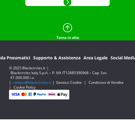
Torna in alto
ida Pneumatici
Supporto & Assistenza
Area Legale
Social Medi
© 2025 Blackcircles.it
|
Blackcircles Italy S.p.A. – P. IVA IT12885390968 – Cap. Soc.
€1.000.000 i.v.
|
contact@blackcircles.it
|
Gestisci Cookie
|
Condizioni di Vendita
|
Cookie Policy