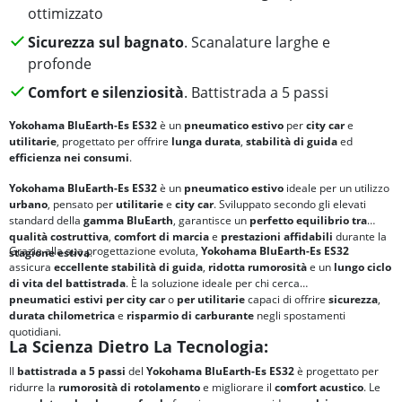
ottimizzato
Sicurezza sul bagnato
. Scanalature larghe e
profonde
Comfort e silenziosità
. Battistrada a 5 passi
Yokohama BluEarth-Es ES32
è un
pneumatico estivo
per
city car
e
utilitarie
, progettato per offrire
lunga durata
,
stabilità di guida
ed
efficienza nei consumi
.
Yokohama BluEarth-Es ES32
è un
pneumatico estivo
ideale per un utilizzo
urbano
, pensato per
utilitarie
e
city car
. Sviluppato secondo gli elevati
standard della
gamma
BluEarth
, garantisce un
perfetto equilibrio tra
qualità costruttiva
,
comfort di marcia
e
prestazioni affidabili
durante la
Grazie alla sua progettazione evoluta,
Yokohama BluEarth-Es ES32
stagione estiva
.
assicura
eccellente stabilità di guida
,
ridotta rumorosità
e un
lungo ciclo
di vita del battistrada
. È la soluzione ideale per chi cerca
pneumatici
estivi per city car
o
per utilitarie
capaci di offrire
sicurezza
,
durata chilometrica
e
risparmio di carburante
negli spostamenti
quotidiani.
La Scienza Dietro La Tecnologia:
Il
battistrada a 5 passi
del
Yokohama BluEarth-Es ES32
è progettato per
ridurre la
rumorosità di rotolamento
e migliorare il
comfort acustico
. Le