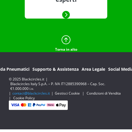
Torna in alto
ida Pneumatici
Supporto & Assistenza
Area Legale
Social Medi
© 2025 Blackcircles.it
|
Blackcircles Italy S.p.A. – P. IVA IT12885390968 – Cap. Soc.
€1.000.000 i.v.
|
contact@blackcircles.it
|
Gestisci Cookie
|
Condizioni di Vendita
|
Cookie Policy