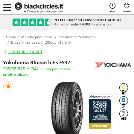
Aiuto
Carrello
"ECCELLENTE" SU TRUSTSPILOT E GOOGLE
4,8 voto medio / 4.000+ recensioni
Home
Marche pneumatici
Pneumatici Yokohama
Bluearth-Es ES32
205/65 R15 94H
Torna ai risultati
Yokohama Bluearth-Es ES32
205/65 R15 H (94)
Clicca per cercare
un'altra misura
C
B
68
A