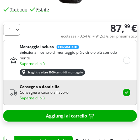
Turismo
Estate
87,
€
99
Quantità
+ ecotassa: (
3,
54
€
) =
91,
53
€
per pneumatico
Montaggio incluso
CONSIGLIATO
Seleziona il centro di montaggio più vicino o più comodo
per te
Saperne di più
Scegli tra oltre 1000 centri di montaggio
Consegna a domicilio
Consegna a casa o al lavoro
Saperne di più
Aggiungi al carrello