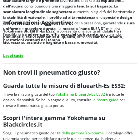
scanalature larghe e profonde
favoriscono una rapida
espulsione
dell’acqua
, contribuendo a una maggiore
tenuta sul bagnato
. La
scanalatura longitudinale seghettata
aumenta la rigidità del battistrada e
la
stabilità direzionale
. Il
profilo ad alta resistenza
e lo
speciale design
Informazioni Aggiuntive:
delle spalle
ottimizzano la distribuzione della pressione, garantendo
usura
uniforme
e
maggiore durata
. La
mescola “nano BLEND”
migliora
Yokohama BluEarth-Es ES32
rappresenta una scelta affidabile tra i
l’equilibrio tra
aderenza
ed
efficienza del carburante
, assicurando
pneumatici estivi economici di qualità
, offrendo
comfort urbano
,
prestazioni costanti
nel tempo
.
sicurezza su asciutto e bagnato
e
bassa rumorosità
.
Leggi tutto
Non trovi il pneumatico giusto?
Guarda tutte le misure di Bluearth-Es ES32:
Trova la misura giusta del tuo
Yokohama Bluearth-Es ES32
tra tutte le
opzioni disponibili. Se hai bisogno di aiuto, consulta
la nostra guida
per
trovare il pneumatico giusto per te.
Scopri l'intera gamma Yokohama su
Blackcircles.it
Scegli il pneumatico giusto per te
della gamma Yokohama
. Il catalogo offre
un'ampia scelta per soddisfare tutte le tue esigenze, dal budget alle