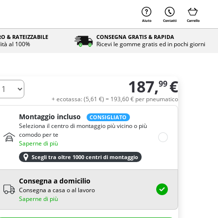
Aiuto
Contatti
Carrello
O & RATEIZZABILE
CONSEGNA GRATIS & RAPIDA
ità al 100%
Ricevi le gomme gratis ed in pochi giorni
187,
€
99
uantità
+ ecotassa: (
5,
61
€
) =
193,
60
€
per pneumatico
Montaggio incluso
CONSIGLIATO
Seleziona il centro di montaggio più vicino o più
comodo per te
Saperne di più
Scegli tra oltre 1000 centri di montaggio
Consegna a domicilio
Consegna a casa o al lavoro
Saperne di più