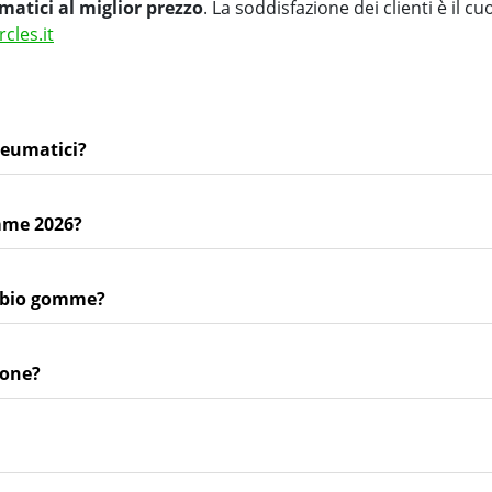
matici al miglior prezzo
. La soddisfazione dei clienti è il cu
rcles.it
neumatici?
mme 2026?
ambio gomme?
ione?