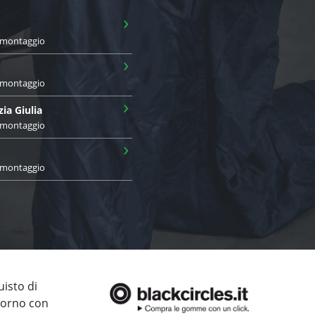
›
i montaggio
›
i montaggio
›
zia Giulia
i montaggio
›
i montaggio
uisto di
giorno con