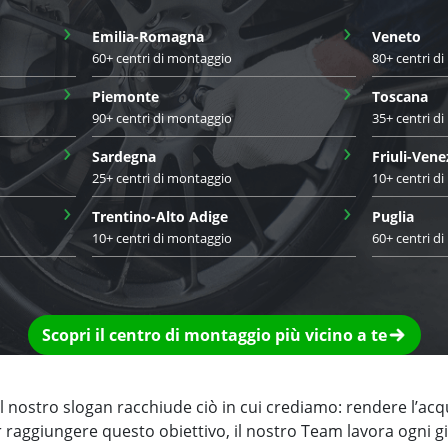
›
›
Emilia-Romagna
Veneto
60+ centri di montaggio
80+ centri d
›
›
Piemonte
Toscana
90+ centri di montaggio
35+ centri d
›
›
Sardegna
Friuli-Vene
25+ centri di montaggio
10+ centri d
›
›
Trentino-Alto Adige
Puglia
10+ centri di montaggio
60+ centri d
Scopri il centro di montaggio più vicino a te
 nostro slogan racchiude ciò in cui crediamo: rendere l’acq
r raggiungere questo obiettivo, il nostro Team lavora ogni 