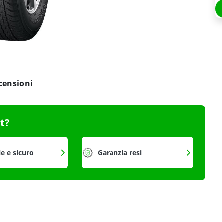
censioni
it?
le e sicuro
Garanzia resi