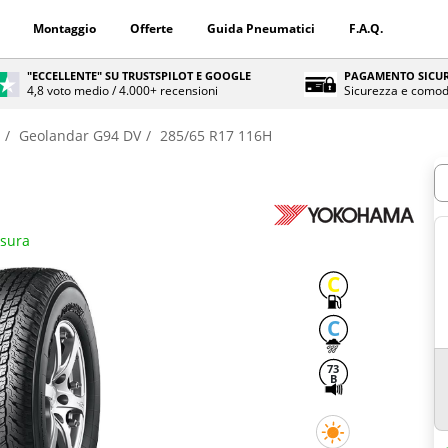
Montaggio
Offerte
Guida Pneumatici
F.A.Q.
"ECCELLENTE" SU TRUSTSPILOT E GOOGLE
PAGAMENTO SICUR
4,8 voto medio / 4.000+ recensioni
Sicurezza e comod
Geolandar G94 DV
285/65 R17 116H
Q
isura
C
C
73
B