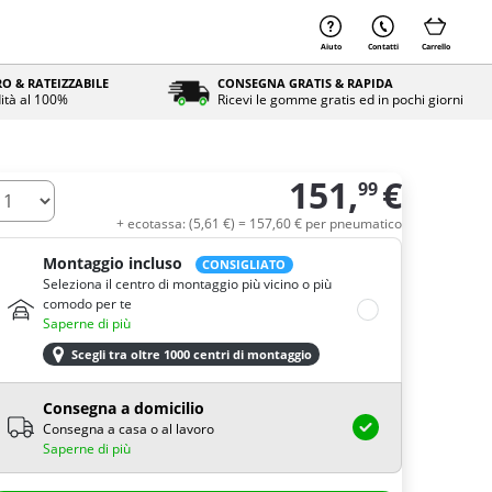
Aiuto
Contatti
Carrello
O & RATEIZZABILE
CONSEGNA GRATIS & RAPIDA
ità al 100%
Ricevi le gomme gratis ed in pochi giorni
151,
€
99
uantità
+ ecotassa: (
5,
61
€
) =
157,
60
€
per pneumatico
Montaggio incluso
CONSIGLIATO
Seleziona il centro di montaggio più vicino o più
comodo per te
Saperne di più
Scegli tra oltre 1000 centri di montaggio
Consegna a domicilio
Consegna a casa o al lavoro
Saperne di più