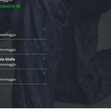
 centro di
›
i montaggio
›
i montaggio
›
zia Giulia
i montaggio
›
i montaggio