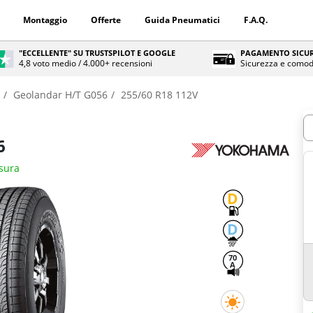
Montaggio
Offerte
Guida Pneumatici
F.A.Q.
"ECCELLENTE" SU TRUSTSPILOT E GOOGLE
PAGAMENTO SICUR
4,8 voto medio / 4.000+ recensioni
Sicurezza e comod
Geolandar H/T G056
255/60 R18 112V
Q
6
isura
D
D
70
A