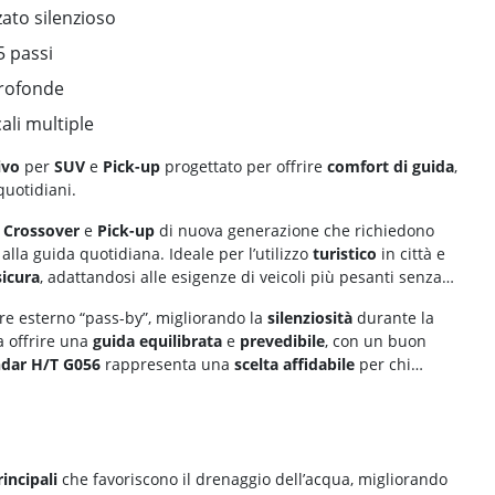
zato silenzioso
5 passi
profonde
ali multiple
ivo
per
SUV
e
Pick-up
progettato per offrire
comfort di guida
,
uotidiani.
,
Crossover
e
Pick-up
di nuova generazione che richiedono
alla guida quotidiana. Ideale per l’utilizzo
turistico
in città e
sicura
, adattandosi alle esigenze di veicoli più pesanti senza
re esterno “pass-by”, migliorando la
silenziosità
durante la
a offrire una
guida equilibrata
e
prevedibile
, con un buon
dar H/T G056
rappresenta una
scelta affidabile
per chi
incipali
che favoriscono il drenaggio dell’acqua, migliorando