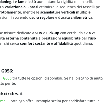
laning
. Le
lamelle 3D
aumentano la rigidità dei tasselli,
 La
variazione a 5 passi
ottimizza la sequenza dei tasselli per
 rotolamento
, mentre le
scanalature verticali multiple
ssioni, favorendo
usura regolare
e
durata chilometrica
.
rse misure dedicate a
SUV
e
Pick-up
con cerchi da
17 a 21
ità esterna contenuta
e
prestazioni equilibrate
per l’
uso
er chi cerca
comfort costante
e
affidabilità
quotidiana.
 G056:
T G056
tra tutte le opzioni disponibili. Se hai bisogno di aiuto,
to per te.
circles.it
ama
. Il catalogo offre un'ampia scelta per soddisfare tutte le