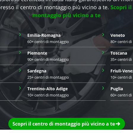
presso il centro di montaggio più vicino a te.
Scopri il
montaggio più vicino a te
›
›
Emilia-Romagna
Veneto
60+ centri di montaggio
80+ centri d
›
›
Piemonte
Toscana
90+ centri di montaggio
35+ centri d
›
›
Sardegna
Friuli-Vene
25+ centri di montaggio
10+ centri d
›
›
Trentino-Alto Adige
Puglia
10+ centri di montaggio
60+ centri d
Scopri il centro di montaggio più vicino a te