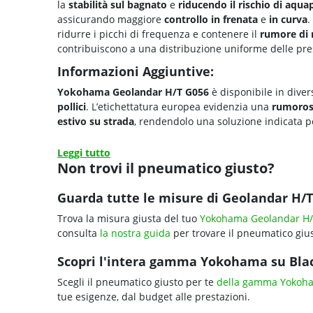
la
stabilità sul bagnato
e
riducendo il rischio di
aquap
assicurando maggiore
controllo in frenata
e
in curva
.
ridurre i picchi di frequenza e contenere il
rumore di
contribuiscono a una distribuzione uniforme delle pre
Informazioni Aggiuntive:
Yokohama Geolandar H/T G056
è disponibile in dive
pollici
. L’etichettatura europea evidenzia una
rumoros
estivo su strada
, rendendolo una soluzione indicata p
Leggi tutto
Non trovi il pneumatico giusto?
Guarda tutte le misure di Geolandar H/T
Trova la misura giusta del tuo
Yokohama Geolandar H/
consulta
la nostra guida
per trovare il pneumatico gius
Scopri l'intera gamma Yokohama su Black
Scegli il pneumatico giusto per te
della gamma Yokoh
tue esigenze, dal budget alle prestazioni.