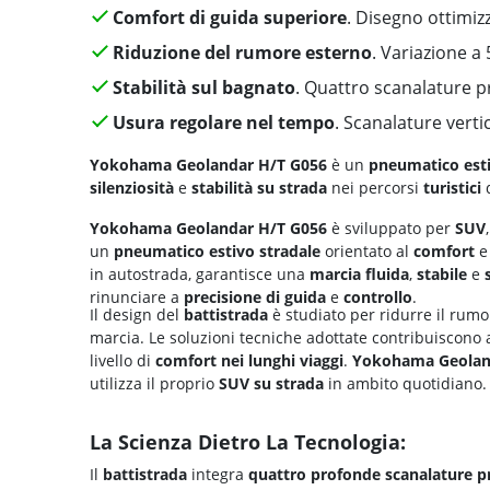
Comfort di guida superiore
. Disegno ottimiz
Riduzione del rumore esterno
. Variazione a 
Stabilità sul bagnato
. Quattro scanalature 
Usura regolare nel tempo
. Scanalature vertic
Yokohama Geolandar H/T G056
è un
pneumatico est
silenziosità
e
stabilità su strada
nei percorsi
turistici
q
Yokohama Geolandar H/T G056
è sviluppato per
SUV
un
pneumatico estivo stradale
orientato al
comfort
e 
in autostrada, garantisce una
marcia fluida
,
stabile
e
rinunciare a
precisione di guida
e
controllo
.
Il design del
battistrada
è studiato per ridurre il rumo
marcia. Le soluzioni tecniche adottate contribuiscono 
livello di
comfort nei lunghi viaggi
.
Yokohama Geolan
utilizza il proprio
SUV su strada
in ambito quotidiano.
La Scienza Dietro La Tecnologia:
Il
battistrada
integra
quattro profonde scanalature pr