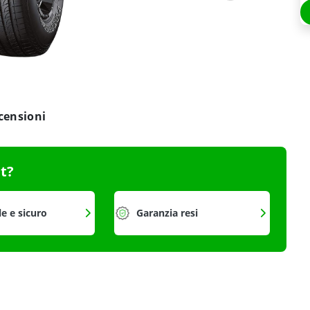
censioni
it?
le e sicuro
Garanzia resi