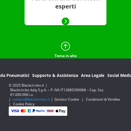
esperti
Torna in alto
ida Pneumatici
Supporto & Assistenza
Area Legale
Social Medi
© 2025 Blackcircles.it
|
Blackcircles Italy S.p.A. – P. IVA IT12885390968 – Cap. Soc.
€1.000.000 i.v.
|
contact@blackcircles.it
|
Gestisci Cookie
|
Condizioni di Vendita
|
Cookie Policy