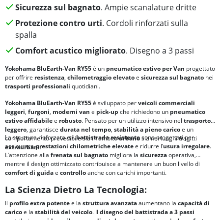
Sicurezza sul bagnato
. Ampie scanalature dritte
Protezione contro urti
. Cordoli rinforzati sulla
spalla
Comfort acustico migliorato
. Disegno a 3 passi
Yokohama BluEarth-Van RY55
è un
pneumatico estivo per Van
progettato
per offrire
resistenza
,
chilometraggio elevato
e
sicurezza sul bagnato
nei
trasporti professionali
quotidiani.
Yokohama BluEarth-Van RY55
è sviluppato per
veicoli commerciali
leggeri
,
furgoni
,
moderni van
e
pick-up
che richiedono un
pneumatico
estivo
affidabile
e
robusto
. Pensato per un utilizzo intensivo nel
trasporto
leggero
, garantisce
durata nel tempo
,
stabilità a pieno carico
e un
La struttura rinforzata e il
battistrada resistente
sono progettati per
comportamento prevedibile sia in ambito
urbano
sia nei lunghi tragitti
assicurare
prestazioni chilometriche elevate
e ridurre l’
usura irregolare
.
extraurbani
.
L’attenzione alla
frenata sul bagnato
migliora la
sicurezza
operativa,
mentre il design ottimizzato contribuisce a mantenere un buon livello di
comfort di guida
e
controllo
anche con carichi importanti.
La Scienza Dietro La Tecnologia:
Il
profilo extra potente
e la
struttura avanzata
aumentano la
capacità di
carico
e la
stabilità del veicolo
. Il
disegno del battistrada a 3 passi