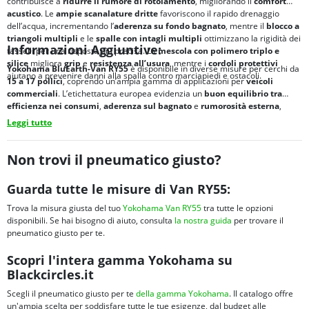
contribuisce a
ridurre il
rumore di rotolamento
, migliorando il
comfort
acustico
. Le
ampie scanalature dritte
favoriscono il rapido drenaggio
dell’acqua, incrementando l’
aderenza su fondo bagnato
, mentre il
blocco a
triangoli multipli
e le
spalle con intagli multipli
ottimizzano la rigidità dei
Informazioni Aggiuntive:
tasselli per una risposta più precisa. La
mescola con polimero triplo e
silice
migliora
grip
e
resistenza all’usura
, mentre i
cordoli protettivi
Yokohama BluEarth-Van RY55
è disponibile in diverse misure per cerchi da
aiutano a prevenire danni alla spalla contro marciapiedi e ostacoli.
15 a 17 pollici
, coprendo un’ampia gamma di applicazioni per
veicoli
commerciali
. L’etichettatura europea evidenzia un
buon equilibrio tra
efficienza nei consumi
,
aderenza sul bagnato
e
rumorosità esterna
,
rendendolo una soluzione indicata per chi cerca
affidabilità professionale
Leggi tutto
e
controllo
nella
guida estiva
.
Non trovi il pneumatico giusto?
Guarda tutte le misure di Van RY55:
Trova la misura giusta del tuo
Yokohama Van RY55
tra tutte le opzioni
disponibili. Se hai bisogno di aiuto, consulta
la nostra guida
per trovare il
pneumatico giusto per te.
Scopri l'intera gamma Yokohama su
Blackcircles.it
Scegli il pneumatico giusto per te
della gamma Yokohama
. Il catalogo offre
un'ampia scelta per soddisfare tutte le tue esigenze, dal budget alle