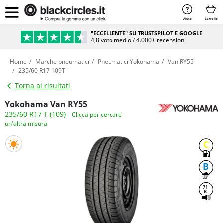
Aiuto
Carrello
"ECCELLENTE" SU TRUSTSPILOT E GOOGLE
4,8 voto medio / 4.000+ recensioni
Home
Marche pneumatici
Pneumatici Yokohama
Van RY55
235/60 R17 109T
Torna ai risultati
Yokohama Van RY55
235/60 R17 T (109)
Clicca per cercare
un'altra misura
C
B
71
B