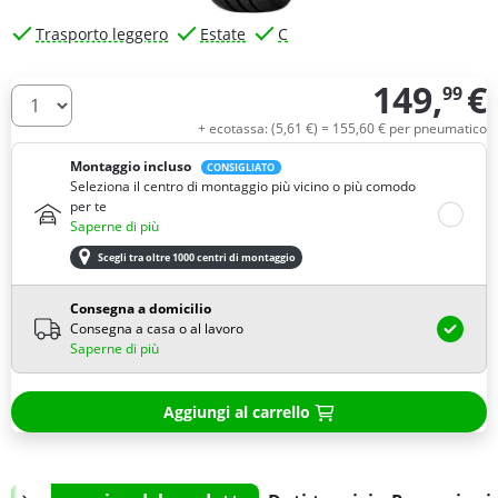
Trasporto leggero
Estate
C
149,
€
99
Quantità
+ ecotassa: (
5,
61
€
) =
155,
60
€
per pneumatico
Montaggio incluso
CONSIGLIATO
Seleziona il centro di montaggio più vicino o più comodo
per te
Saperne di più
Scegli tra oltre 1000 centri di montaggio
Consegna a domicilio
Consegna a casa o al lavoro
Saperne di più
Aggiungi al carrello