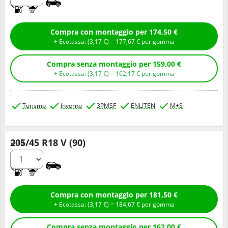
C
B
Compra con montaggio per 174,50 €
+ Ecotassa: (
3,
17
€
) =
177,
67
€
per gomma
Compra senza montaggio per 159,00 €
+ Ecotassa: (
3,
17
€
) =
162,
17
€
per gomma
Turismo
Inverno
3PMSF
ENLITEN
M+S
205/45 R18 V (90)
Q.tà
C
B
Compra con montaggio per 181,50 €
+ Ecotassa: (
3,
17
€
) =
184,
67
€
per gomma
Compra senza montaggio per 162,00 €