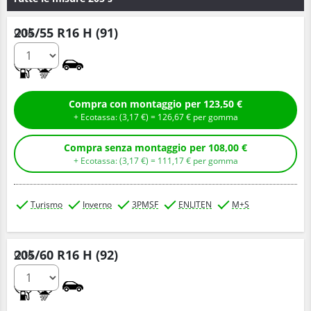
205/55 R16 H (91)
Q.tà
C
B
Compra con montaggio per 123,50 €
+ Ecotassa: (
3,
17
€
) =
126,
67
€
per gomma
Compra senza montaggio per 108,00 €
+ Ecotassa: (
3,
17
€
) =
111,
17
€
per gomma
Turismo
Inverno
3PMSF
ENLITEN
M+S
205/60 R16 H (92)
Q.tà
C
B