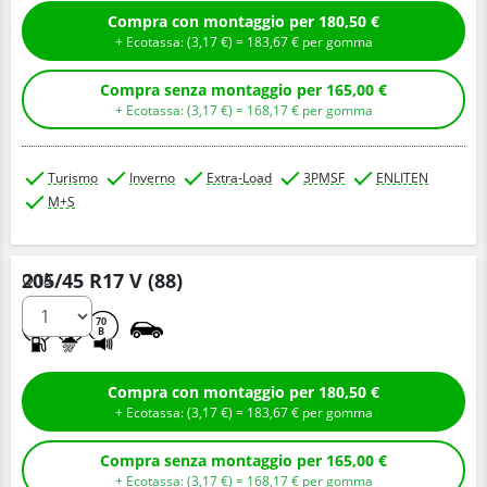
Compra con montaggio per 180,50 €
+ Ecotassa: (
3,
17
€
) =
183,
67
€
per gomma
Compra senza montaggio per 165,00 €
+ Ecotassa: (
3,
17
€
) =
168,
17
€
per gomma
Turismo
Inverno
Extra-Load
3PMSF
ENLITEN
M+S
205/45 R17 V (88)
Q.tà
C
B
70
B
Compra con montaggio per 180,50 €
+ Ecotassa: (
3,
17
€
) =
183,
67
€
per gomma
Compra senza montaggio per 165,00 €
+ Ecotassa: (
3,
17
€
) =
168,
17
€
per gomma