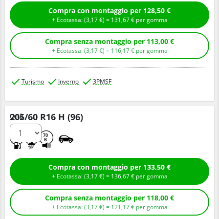
Compra con montaggio per 128,50 €
+ Ecotassa: (
3,
17
€
) =
131,
67
€
per gomma
Compra senza montaggio per 113,00 €
+ Ecotassa: (
3,
17
€
) =
116,
17
€
per gomma
Turismo
Inverno
3PMSF
205/60 R16 H (96)
Q.tà
C
B
70
B
Compra con montaggio per 133,50 €
+ Ecotassa: (
3,
17
€
) =
136,
67
€
per gomma
Compra senza montaggio per 118,00 €
+ Ecotassa: (
3,
17
€
) =
121,
17
€
per gomma