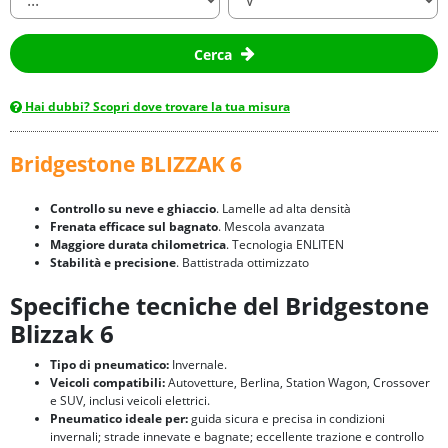
Cerca
Hai dubbi? Scopri dove trovare la tua misura
Bridgestone BLIZZAK 6
Controllo su neve e ghiaccio
. Lamelle ad alta densità
Frenata efficace sul bagnato
. Mescola avanzata
Maggiore durata chilometrica
. Tecnologia ENLITEN
Stabilità e precisione
. Battistrada ottimizzato
Specifiche tecniche del Bridgestone
Blizzak 6
Tipo di pneumatico:
Invernale.
Veicoli compatibili:
Autovetture, Berlina, Station Wagon, Crossover
e SUV, inclusi veicoli elettrici.
Pneumatico ideale per:
guida sicura e precisa in condizioni
invernali; strade innevate e bagnate; eccellente trazione e controllo