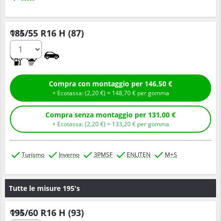
185/55 R16 H (87)
Q.tà
C
B
Compra con montaggio per 146,50 €
+ Ecotassa: (
2,
20
€
) =
148,
70
€
per gomma
Compra senza montaggio per 131,00 €
+ Ecotassa: (
2,
20
€
) =
133,
20
€
per gomma
Turismo
Inverno
3PMSF
ENLITEN
M+S
Tutte le misure 195's
195/60 R16 H (93)
Q.tà