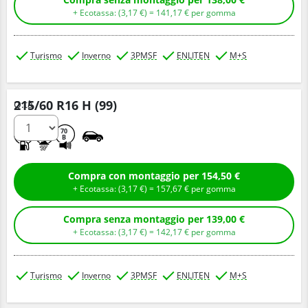
+ Ecotassa: (
3,
17
€
) =
141,
17
€
per gomma
Turismo
Inverno
3PMSF
ENLITEN
M+S
215/60 R16 H (99)
Q.tà
C
B
70
B
Compra con montaggio per 154,50 €
+ Ecotassa: (
3,
17
€
) =
157,
67
€
per gomma
Compra senza montaggio per 139,00 €
+ Ecotassa: (
3,
17
€
) =
142,
17
€
per gomma
Turismo
Inverno
3PMSF
ENLITEN
M+S