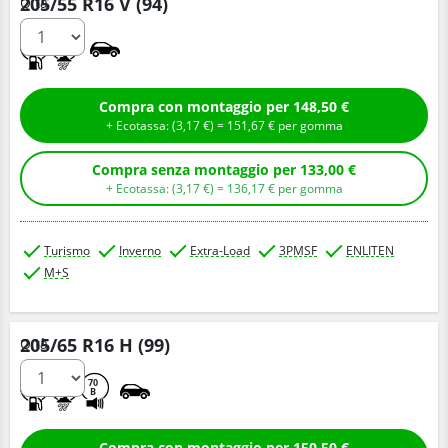
205/55 R16 V (94)
Q.tà
C
B
Compra con montaggio per 148,50 €
+ Ecotassa: (
3,
17
€
) =
151,
67
€
per gomma
Compra senza montaggio per 133,00 €
+ Ecotassa: (
3,
17
€
) =
136,
17
€
per gomma
Turismo
Inverno
Extra-Load
3PMSF
ENLITEN
M+S
205/65 R16 H (99)
Q.tà
C
B
70
B
Compra con montaggio per 150,50 €