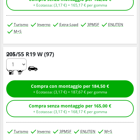
+ Ecotassa: (
3,
17
€
) =
165,
17
€
per gomma
Turismo
Inverno
Extra-Load
3PMSF
ENLITEN
M+S
205/55 R19 W (97)
Q.tà
B
B
Compra con montaggio per 184,50 €
+ Ecotassa: (
3,
17
€
) =
187,
67
€
per gomma
Compra senza montaggio per 165,00 €
+ Ecotassa: (
3,
17
€
) =
168,
17
€
per gomma
Turismo
Inverno
3PMSF
ENLITEN
M+S