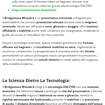
sulla neve; spazi di frenata ridotti sul bagnato; elevata resa
chilometrica e usura uniforme grazie alla tecnologia ENLITEN.
Scopri le dimensioni disponibili.
Il
Bridgestone Blizzak 6
è un
pneumatico invernale
sviluppato per
automobilisti che cercano
prestazioni elevate
durante tutta la
stagione
invernale
. Ideale per affrontare
neve
,
ghiaccio
e
pioggia
, offre
trazione
affidabile
e
stabilità
anche nelle condizioni più impegnative, rendendo la
guida più sicura e controllata nei mesi invernali.
Grazie a tecnologie avanzate, questo modello garantisce una
frenata
efficace sul bagnato
e un’
eccellente mobilità su neve
, migliorando la
sicurezza complessiva. La progettazione è orientata anche alla
durata
,
permettendo un utilizzo prolungato senza compromettere le prestazioni,
mentre la compatibilità con
veicoli elettrici
lo rende adatto alle esigenze
della mobilità moderna.
La Scienza Dietro La Tecnologia:
Il
Bridgestone Blizzak 6
integra la
tecnologia ENLITEN
con una
mescola
avanzata
che ottimizza l’
usura
e prolunga la
vita del pneumatico
. L’elevata
densità di
lamelle
migliora l’
aderenza su neve e ghiaccio
, mentre la
rigidità ottimizzata del battistrada
aumenta la
stabilità
e la
precisione
di guida
. Il
disegno direzionale
favorisce un efficace
drenaggio dell’acqua