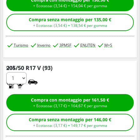
+ Ecotassa: (
3,
54
€
) =
154,
04
€
per gomma
Compra senza montaggio per 135,00 €
+ Ecotassa: (
3,
54
€
) =
138,
54
€
per gomma
Turismo
Inverno
3PMSF
ENLITEN
M+S
205/50 R17 V (93)
Q.tà
C
B
Compra con montaggio per 161,50 €
+ Ecotassa: (
3,
17
€
) =
164,
67
€
per gomma
Compra senza montaggio per 146,00 €
+ Ecotassa: (
3,
17
€
) =
149,
17
€
per gomma