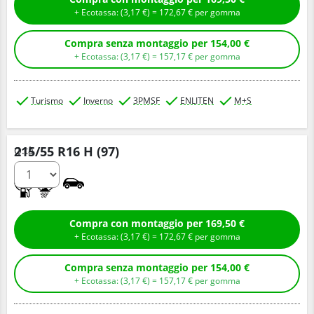
+ Ecotassa: (
3,
17
€
) =
172,
67
€
per gomma
Compra senza montaggio per 154,00 €
+ Ecotassa: (
3,
17
€
) =
157,
17
€
per gomma
Turismo
Inverno
3PMSF
ENLITEN
M+S
215/55 R16 H (97)
Q.tà
C
B
Compra con montaggio per 169,50 €
+ Ecotassa: (
3,
17
€
) =
172,
67
€
per gomma
Compra senza montaggio per 154,00 €
+ Ecotassa: (
3,
17
€
) =
157,
17
€
per gomma