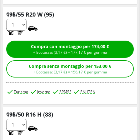
195/55 R20 W (95)
Q.tà
B
B
Compra con montaggio per 174,00 €
+ Ecotassa: (
3,
17
€
) =
177,
17
€
per gomma
Compra senza montaggio per 153,00 €
+ Ecotassa: (
3,
17
€
) =
156,
17
€
per gomma
Turismo
Inverno
3PMSF
ENLITEN
195/50 R16 H (88)
Q.tà
C
B