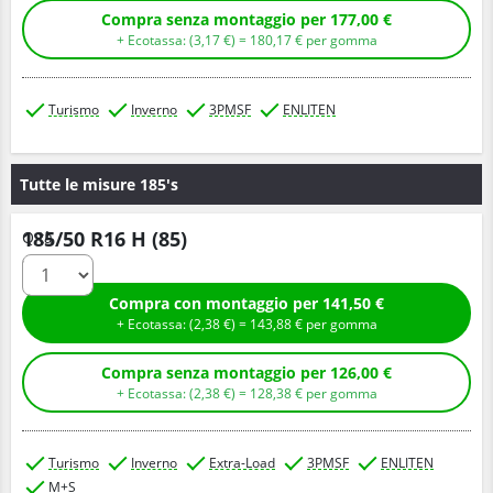
Compra senza montaggio per 177,00 €
+ Ecotassa: (
3,
17
€
) =
180,
17
€
per gomma
Turismo
Inverno
3PMSF
ENLITEN
Tutte le misure 185's
185/50 R16 H (85)
Q.tà
Compra con montaggio per 141,50 €
+ Ecotassa: (
2,
38
€
) =
143,
88
€
per gomma
Compra senza montaggio per 126,00 €
+ Ecotassa: (
2,
38
€
) =
128,
38
€
per gomma
Turismo
Inverno
Extra-Load
3PMSF
ENLITEN
M+S