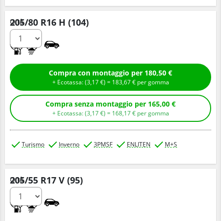
205/80 R16 H (104)
Q.tà
C
B
Compra con montaggio per 180,50 €
+ Ecotassa: (
3,
17
€
) =
183,
67
€
per gomma
Compra senza montaggio per 165,00 €
+ Ecotassa: (
3,
17
€
) =
168,
17
€
per gomma
Turismo
Inverno
3PMSF
ENLITEN
M+S
205/55 R17 V (95)
Q.tà
C
B