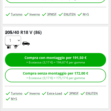
Turismo
Inverno
3PMSF
ENLITEN
M+S
205/40 R18 V (86)
Q.tà
C
B
Compra con montaggio per 191,50 €
+ Ecotassa: (
3,
17
€
) =
194,
67
€
per gomma
Compra senza montaggio per 172,00 €
+ Ecotassa: (
3,
17
€
) =
175,
17
€
per gomma
Turismo
Inverno
Extra-Load
3PMSF
ENLITEN
M+S