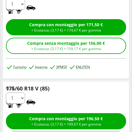
C
B
Compra con montaggio per 171,50 €
+ Ecotassa: (
3,
17
€
) =
174,
67
€
per gomma
Compra senza montaggio per 156,00 €
+ Ecotassa: (
3,
17
€
) =
159,
17
€
per gomma
Turismo
Inverno
3PMSF
ENLITEN
175/60 R18 V (85)
Q.tà
C
B
Compra con montaggio per 196,50 €
+ Ecotassa: (
3,
17
€
) =
199,
67
€
per gomma