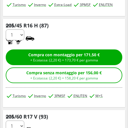
Turismo
Inverno
Extra-Load
3PMSF
ENLITEN
205/45 R16 H (87)
Q.tà
C
B
Compra con montaggio per 171,50 €
+ Ecotassa: (
2,
20
€
) =
173,
70
€
per gomma
Compra senza montaggio per 156,00 €
+ Ecotassa: (
2,
20
€
) =
158,
20
€
per gomma
Turismo
Inverno
3PMSF
ENLITEN
M+S
205/60 R17 V (93)
Q.tà