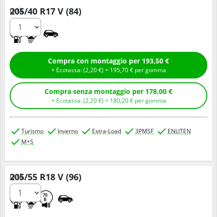
205/40 R17 V (84)
Q.tà
C
B
Compra con montaggio per 193,50 €
+ Ecotassa: (
2,
20
€
) =
195,
70
€
per gomma
Compra senza montaggio per 178,00 €
+ Ecotassa: (
2,
20
€
) =
180,
20
€
per gomma
Turismo
Inverno
Extra-Load
3PMSF
ENLITEN
M+S
205/55 R18 V (96)
Q.tà
C
B
70
B