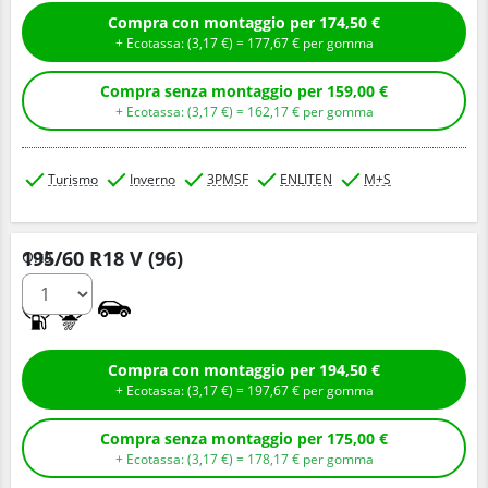
Compra con montaggio per 174,50 €
+ Ecotassa: (
3,
17
€
) =
177,
67
€
per gomma
Compra senza montaggio per 159,00 €
+ Ecotassa: (
3,
17
€
) =
162,
17
€
per gomma
Turismo
Inverno
3PMSF
ENLITEN
M+S
195/60 R18 V (96)
Q.tà
C
B
Compra con montaggio per 194,50 €
+ Ecotassa: (
3,
17
€
) =
197,
67
€
per gomma
Compra senza montaggio per 175,00 €
+ Ecotassa: (
3,
17
€
) =
178,
17
€
per gomma