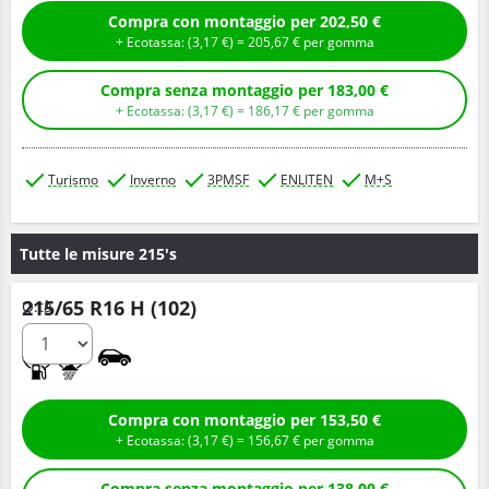
Compra con montaggio per 202,50 €
+ Ecotassa: (
3,
17
€
) =
205,
67
€
per gomma
Compra senza montaggio per 183,00 €
+ Ecotassa: (
3,
17
€
) =
186,
17
€
per gomma
Turismo
Inverno
3PMSF
ENLITEN
M+S
Tutte le misure 215's
215/65 R16 H (102)
Q.tà
C
B
Compra con montaggio per 153,50 €
+ Ecotassa: (
3,
17
€
) =
156,
67
€
per gomma
Compra senza montaggio per 138,00 €