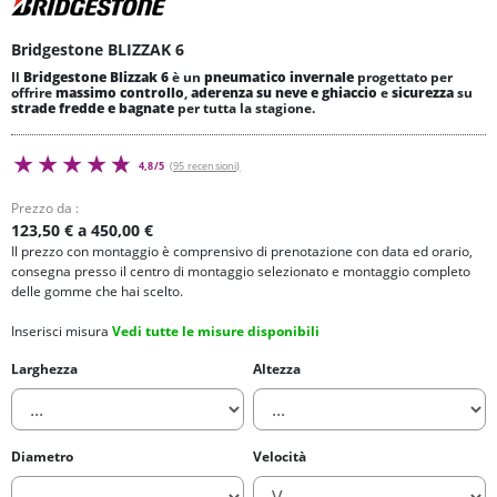
Bridgestone BLIZZAK 6
Il
Bridgestone Blizzak 6
è un
pneumatico invernale
progettato per
offrire
massimo controllo
,
aderenza su neve e ghiaccio
e
sicurezza
su
strade fredde e bagnate
per tutta la stagione.
4,8/5
(95 recensioni)
Prezzo da :
123,50 € a 450,00 €
Il prezzo con montaggio è comprensivo di prenotazione con data ed orario,
consegna presso il centro di montaggio selezionato e montaggio completo
delle gomme che hai scelto.
Inserisci misura
Vedi tutte le misure disponibili
Larghezza
Altezza
Diametro
Velocità