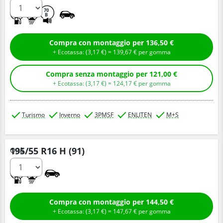
C
B
70
B
Compra con montaggio per 136,50 €
+ Ecotassa: (
3,
17
€
) =
139,
67
€
per gomma
Compra senza montaggio per 121,00 €
+ Ecotassa: (
3,
17
€
) =
124,
17
€
per gomma
Turismo
Inverno
3PMSF
ENLITEN
M+S
195/55 R16 H (91)
Q.tà
C
B
Compra con montaggio per 144,50 €
+ Ecotassa: (
3,
17
€
) =
147,
67
€
per gomma