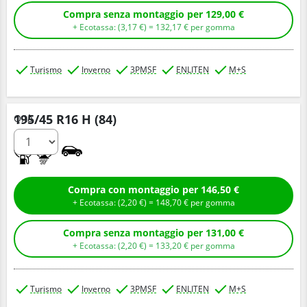
Compra senza montaggio per 129,00 €
+ Ecotassa: (
3,
17
€
) =
132,
17
€
per gomma
Turismo
Inverno
3PMSF
ENLITEN
M+S
195/45 R16 H (84)
Q.tà
C
B
Compra con montaggio per 146,50 €
+ Ecotassa: (
2,
20
€
) =
148,
70
€
per gomma
Compra senza montaggio per 131,00 €
+ Ecotassa: (
2,
20
€
) =
133,
20
€
per gomma
Turismo
Inverno
3PMSF
ENLITEN
M+S