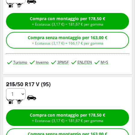
Compra con montaggio per 178,50 €
+ Ecotassa: (
3,
17
€
) =
181,
67
€
per gomma
Compra senza montaggio per 163,00 €
+ Ecotassa: (
3,
17
€
) =
166,
17
€
per gomma
Turismo
Inverno
3PMSF
ENLITEN
M+S
215/50 R17 V (95)
Q.tà
C
B
Compra con montaggio per 178,50 €
+ Ecotassa: (
3,
17
€
) =
181,
67
€
per gomma
Compra senza montaggio per 163,00 €