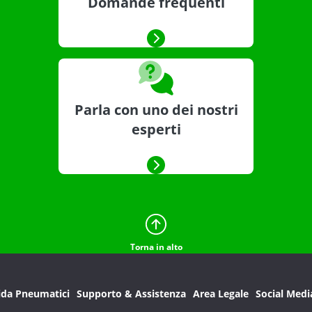
Domande frequenti
Parla con uno dei nostri
esperti
Torna in alto
ida Pneumatici
Supporto & Assistenza
Area Legale
Social Medi