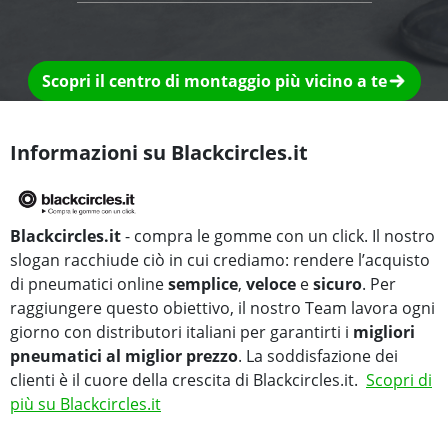
Scopri il centro di montaggio più vicino a te
Informazioni su Blackcircles.it
Blackcircles.it
- compra le gomme con un click. Il nostro
slogan racchiude ciò in cui crediamo: rendere l’acquisto
di pneumatici online
semplice
,
veloce
e
sicuro
. Per
raggiungere questo obiettivo, il nostro Team lavora ogni
giorno con distributori italiani per garantirti i
migliori
pneumatici al miglior prezzo
. La soddisfazione dei
clienti è il cuore della crescita di Blackcircles.it.
Scopri di
più su Blackcircles.it