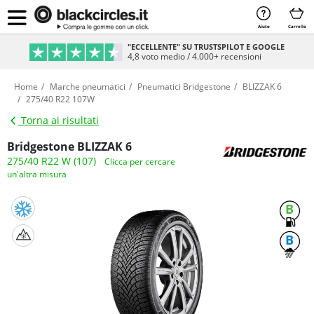
Aiuto
Carrello
PAGAMENTO SICURO & RATEIZZABILE
Sicurezza e comodità al 100%
Home
Marche pneumatici
Pneumatici Bridgestone
BLIZZAK 6
275/40 R22 107W
Torna ai risultati
Bridgestone BLIZZAK 6
275/40 R22 W (107)
Clicca per cercare
un'altra misura
B
B