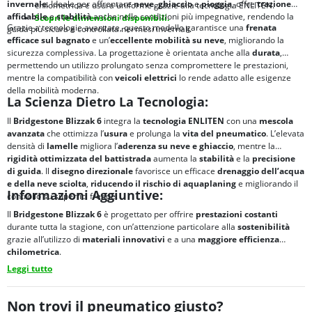
invernale
. Ideale per affrontare
neve
,
ghiaccio
e
pioggia
, offre
trazione
chilometrica e usura uniforme grazie alla tecnologia ENLITEN.
affidabile
e
stabilità
anche nelle condizioni più impegnative, rendendo la
Scopri le dimensioni disponibili.
Grazie a tecnologie avanzate, questo modello garantisce una
frenata
guida più sicura e controllata nei mesi invernali.
efficace sul bagnato
e un’
eccellente mobilità su neve
, migliorando la
sicurezza complessiva. La progettazione è orientata anche alla
durata
,
permettendo un utilizzo prolungato senza compromettere le prestazioni,
mentre la compatibilità con
veicoli elettrici
lo rende adatto alle esigenze
della mobilità moderna.
La Scienza Dietro La Tecnologia:
Il
Bridgestone Blizzak 6
integra la
tecnologia ENLITEN
con una
mescola
avanzata
che ottimizza l’
usura
e prolunga la
vita del pneumatico
. L’elevata
densità di
lamelle
migliora l’
aderenza su neve e ghiaccio
, mentre la
rigidità ottimizzata del battistrada
aumenta la
stabilità
e la
precisione
di guida
. Il
disegno direzionale
favorisce un efficace
drenaggio dell’acqua
e della neve sciolta
,
riducendo il rischio di
aquaplaning
e migliorando il
Informazioni Aggiuntive:
controllo su superfici fredde.
Il
Bridgestone Blizzak 6
è progettato per offrire
prestazioni costanti
durante tutta la stagione, con un’attenzione particolare alla
sostenibilità
grazie all’utilizzo di
materiali innovativi
e a una
maggiore
efficienza
chilometrica
.
Leggi tutto
Non trovi il pneumatico giusto?