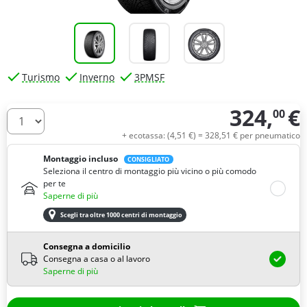
Turismo
Inverno
3PMSF
324,
€
00
Quantità
+ ecotassa: (
4,
51
€
) =
328,
51
€
per pneumatico
Montaggio incluso
CONSIGLIATO
Seleziona il centro di montaggio più vicino o più comodo
per te
Saperne di più
Scegli tra oltre 1000 centri di montaggio
Consegna a domicilio
Consegna a casa o al lavoro
Saperne di più