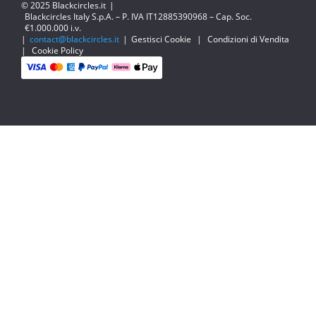
© 2025 Blackcircles.it
|
Blackcircles Italy S.p.A. – P. IVA IT12885390968 – Cap. Soc.
€1.000.000 i.v.
|
contact@blackcircles.it
|
Gestisci Cookie
|
Condizioni di Vendita
|
Cookie Policy