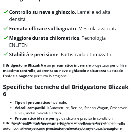
Controllo su neve e ghiaccio
. Lamelle ad alta
densità
Frenata efficace sul bagnato
. Mescola avanzata
Maggiore durata chilometrica
. Tecnologia
ENLITEN
Stabilità e precisione
. Battistrada ottimizzato
Il
Bridgestone Blizzak 6
è un
pneumatico invernale
progettato per offrire
massimo controllo
,
aderenza su neve e ghiaccio
e
sicurezza
su
strade
fredde e bagnate
per tutta la stagione.
Specifiche tecniche del Bridgestone Blizzak
6
Tipo di pneumatico:
Invernale.
Veicoli compatibili:
Autovetture, Berlina, Station Wagon, Crossover
e SUV, inclusi veicoli elettrici.
Pneumatico ideale per:
guida sicura e precisa in condizioni
Il
Bridgestone Blizzak 6
è un
pneumatico invernale
sviluppato per
invernali; strade innevate e bagnate; eccellente trazione e controllo
automobilisti che cercano
prestazioni elevate
durante tutta la
stagione
sulla neve; spazi di frenata ridotti sul bagnato; elevata resa