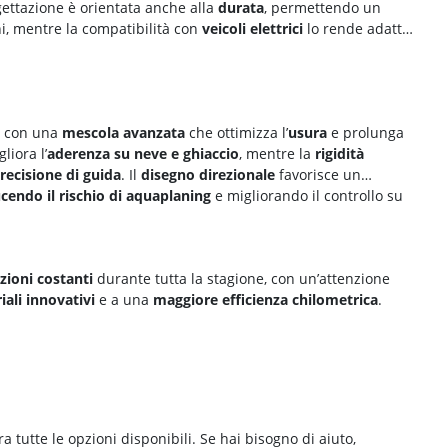
rcatura 3PMSF)
eumatici invernali.
Bridgestone
225/35 R19
Bridgestone
88
(W) (> 270 km/h)
C (A - E)
B (A - E)