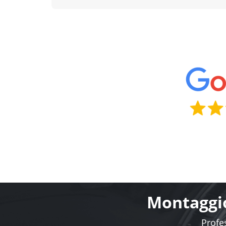
Lombardia
80+ centri di montaggio
Lazio
70+ centri di montaggio
Liguria
15+ centri di montaggio
Marche
25+ centri di montaggio
Informazioni su Blackcircles.it
Blackcircles.it
- compra le gomme con un click. Il
pneumatici online
semplice
,
veloce
e
sicuro
. Pe
distributori italiani per garantirti i
migliori pneu
crescita di Blackcircles.it.
Scopri di più su Blackci