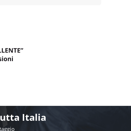
i montaggio
›
i montaggio
›
zia Giulia
i montaggio
›
i montaggio
uisto di
giorno con
ore della