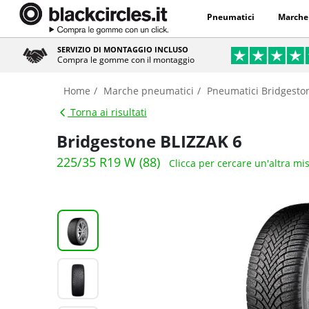
Turismo
Inverno
Extra-Load
3PMSF
Panoramica del prodotto
Dati tecnici
Re
Perché acquistare da Blackcircles.
Consegna veloce
Affidabi
Dettagli del pneumatico
Controllo su neve e ghiaccio
. Lamelle ad alt
Frenata efficace sul bagnato
. Mescola avanz