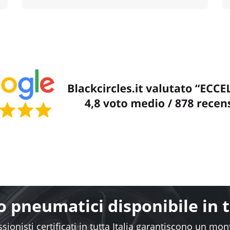
Emilia-Romagna
Veneto
60+ centri di montaggio
80+ centri d
›
›
Piemonte
Toscana
90+ centri di montaggio
35+ centri d
›
›
Sardegna
Friuli-Vene
25+ centri di montaggio
10+ centri d
›
›
Trentino-Alto Adige
Puglia
10+ centri di montaggio
60+ centri d
Scopri il centro di montaggio più vicino a te
 nostro slogan racchiude ciò in cui crediamo: rendere l’acq
r raggiungere questo obiettivo, il nostro Team lavora ogni 
matici al miglior prezzo
. La soddisfazione dei clienti è il cu
rcles.it