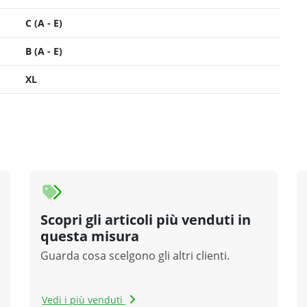
 pneumatici disponibile in tu
sionisti certificati in tutta Italia garantiscono un mo
presso il centro di montaggio più vicino a te.
Scopri il
montaggio più vicino a te
›
›