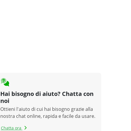
tta Italia
ntaggio
 centro di
›