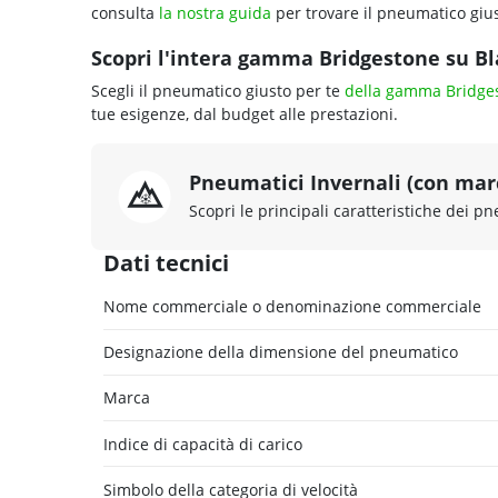
Versione di carico
Altre opzioni
Hai bisogno di una misura
diversa?
Il nostro catalogo offre tutte le misure per
ogni tua esigenza.
Cerca un’altra misura