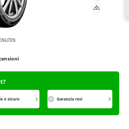
ENLITEN
o
ogettato per offrire
massimo controllo
,
aderenza su neve e
tta la stagione.
lizzak 6
Wagon, Crossover e SUV, inclusi veicoli elettrici.
 condizioni invernali; strade innevate e bagnate; eccellente
 ridotti sul bagnato; elevata resa chilometrica e usura uniforme
iluppato per automobilisti che cercano
prestazioni elevate
tare
neve
,
ghiaccio
e
pioggia
, offre
trazione affidabile
e
do la guida più sicura e controllata nei mesi invernali.
sce una
frenata efficace sul bagnato
e un’
eccellente mobilità
gettazione è orientata anche alla
durata
, permettendo un
i, mentre la compatibilità con
veicoli elettrici
lo rende adatto