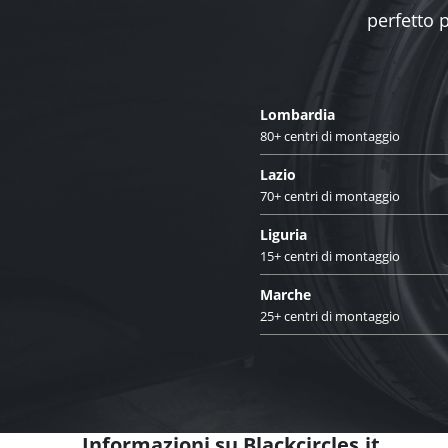
FAQ
Come trovo la misura dei miei p
Quando effettuare il cambio go
Devo pagare altro durante il c
Come faccio a tracciare la spediz
Come posso pagare?
Come gestire cambi e resi?