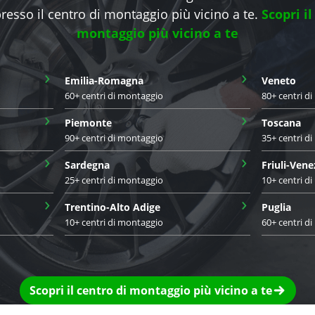
neumatici?
mme 2026?
ambio gomme?
ione?