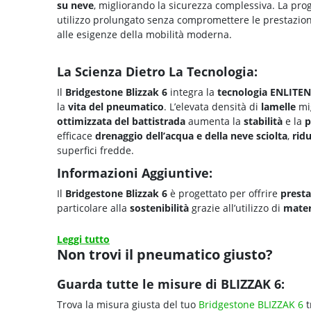
Pneumatici Invernali (con ma
Scopri le principali caratteristiche dei pn
Dati tecnici
Nome commerciale o denominazione commerciale
Designazione della dimensione del pneumatico
Marca
Indice di capacità di carico
Simbolo della categoria di velocità
Classe di efficienza del carburante
Classe di aderenza sul bagnato