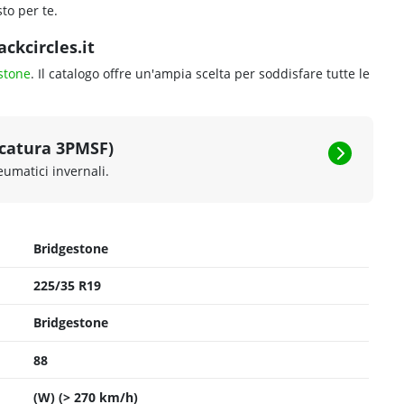
XL
Scopri gli articoli più venduti in
questa misura
Guarda cosa scelgono gli altri clienti.
Vedi i più venduti