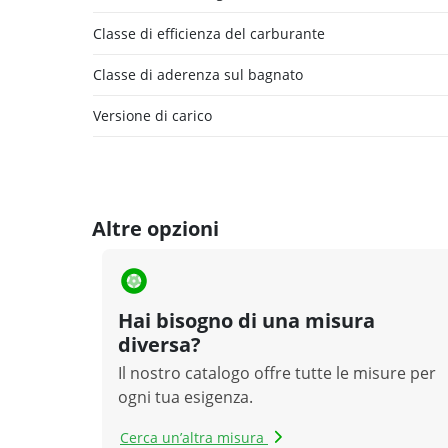
Montaggio
Profes
perfetto 