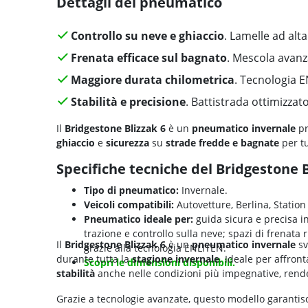
Il
Bridgestone Blizzak 6
integra la
tecnologia ENLITEN
la
vita del pneumatico
. L’elevata densità di
lamelle
mig
ottimizzata del battistrada
aumenta la
stabilità
e la
p
efficace
drenaggio dell’acqua e della neve sciolta
,
ridu
superfici fredde.
Informazioni Aggiuntive:
Il
Bridgestone Blizzak 6
è progettato per offrire
presta
particolare alla
sostenibilità
grazie all’utilizzo di
mater
Leggi tutto
Non trovi il pneumatico giusto?
Guarda tutte le misure di BLIZZAK 6:
Trova la misura giusta del tuo
Bridgestone BLIZZAK 6
t
consulta
la nostra guida
per trovare il pneumatico gius
Scopri l'intera gamma Bridgestone su Bla
Scegli il pneumatico giusto per te
della gamma Bridge
tue esigenze, dal budget alle prestazioni.