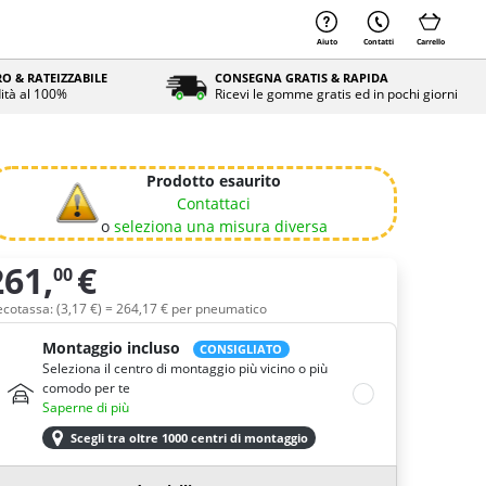
Prodotto esaurito
Contattaci
o
seleziona una misura diversa
261,
€
00
uantità
ecotassa: (
3,
17
€
) =
264,
17
€
per pneumatico
Montaggio incluso
CONSIGLIATO
Seleziona il centro di montaggio più vicino o più
comodo per te
Saperne di più
Scegli tra oltre 1000 centri di montaggio
Consegna a domicilio
Consegna a casa o al lavoro
Saperne di più