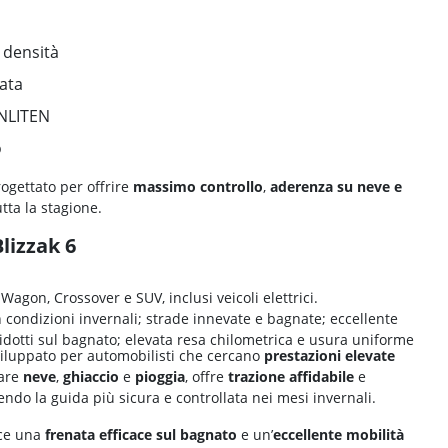
con una
mescola avanzata
che ottimizza l’
usura
e prolunga
liora l’
aderenza su neve e ghiaccio
, mentre la
rigidità
recisione di guida
. Il
disegno direzionale
favorisce un
cendo il rischio di
aquaplaning
e migliorando il controllo su
zioni costanti
durante tutta la stagione, con un’attenzione
iali innovativi
e a una
maggiore
efficienza chilometrica
.
ra tutte le opzioni disponibili. Se hai bisogno di aiuto,
to per te.
ckcircles.it
stone
. Il catalogo offre un'ampia scelta per soddisfare tutte le