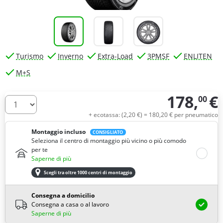
Turismo
Inverno
Extra-Load
3PMSF
ENLITEN
M+S
178,
€
00
Quantità
+ ecotassa: (
2,
20
€
) =
180,
20
€
per pneumatico
Montaggio incluso
CONSIGLIATO
Seleziona il centro di montaggio più vicino o più comodo
per te
Saperne di più
Scegli tra oltre 1000 centri di montaggio
Consegna a domicilio
Consegna a casa o al lavoro
Saperne di più