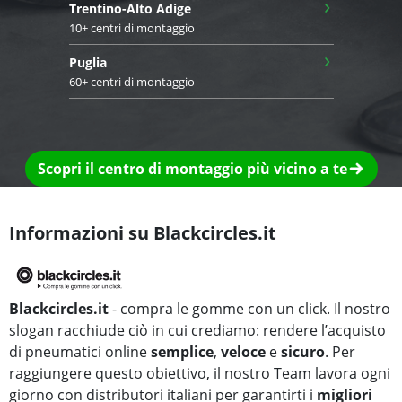
›
Trentino-Alto Adige
10+ centri di montaggio
›
Puglia
60+ centri di montaggio
Scopri il centro di montaggio più vicino a te
Informazioni su Blackcircles.it
Blackcircles.it
- compra le gomme con un click. Il nostro
slogan racchiude ciò in cui crediamo: rendere l’acquisto
di pneumatici online
semplice
,
veloce
e
sicuro
. Per
raggiungere questo obiettivo, il nostro Team lavora ogni
giorno con distributori italiani per garantirti i
migliori