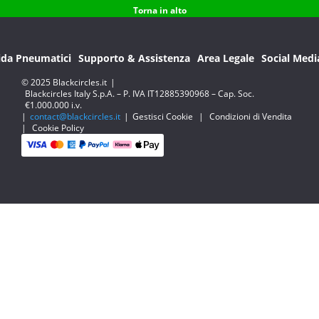
Torna in alto
ida Pneumatici
Supporto & Assistenza
Area Legale
Social Medi
© 2025 Blackcircles.it
|
Blackcircles Italy S.p.A. – P. IVA IT12885390968 – Cap. Soc.
€1.000.000 i.v.
|
contact@blackcircles.it
|
Gestisci Cookie
|
Condizioni di Vendita
|
Cookie Policy