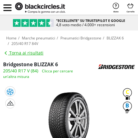
Aiuto
Carrello
PAGAMENTO SICURO & RATEIZZABILE
Sicurezza e comodità al 100%
Home
Marche pneumatici
Pneumatici Bridgestone
BLIZZAK 6
205/40 R17 84V
Torna ai risultati
Bridgestone BLIZZAK 6
205/40 R17 V (84)
Clicca per cercare
un'altra misura
C
B