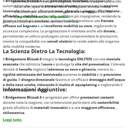
Il
Bridgestone Blizzak 6
è un
pneumatico invernale
sviluppato per
invernali; strade innevate e bagnate; eccellente trazione e controllo
automobilisti che cercano
prestazioni elevate
durante tutta la
stagione
sulla neve; spazi di frenata ridotti sul bagnato; elevata resa
invernale
. Ideale per affrontare
neve
,
ghiaccio
e
pioggia
, offre
trazione
chilometrica e usura uniforme grazie alla tecnologia ENLITEN.
affidabile
e
stabilità
anche nelle condizioni più impegnative, rendendo la
Scopri le dimensioni disponibili.
Grazie a tecnologie avanzate, questo modello garantisce una
frenata
guida più sicura e controllata nei mesi invernali.
efficace sul bagnato
e un’
eccellente mobilità su neve
, migliorando la
sicurezza complessiva. La progettazione è orientata anche alla
durata
,
permettendo un utilizzo prolungato senza compromettere le prestazioni,
mentre la compatibilità con
veicoli elettrici
lo rende adatto alle esigenze
della mobilità moderna.
La Scienza Dietro La Tecnologia:
Il
Bridgestone Blizzak 6
integra la
tecnologia ENLITEN
con una
mescola
avanzata
che ottimizza l’
usura
e prolunga la
vita del pneumatico
. L’elevata
densità di
lamelle
migliora l’
aderenza su neve e ghiaccio
, mentre la
rigidità ottimizzata del battistrada
aumenta la
stabilità
e la
precisione
di guida
. Il
disegno direzionale
favorisce un efficace
drenaggio dell’acqua
e della neve sciolta
,
riducendo il rischio di
aquaplaning
e migliorando il
Informazioni Aggiuntive:
controllo su superfici fredde.
Il
Bridgestone Blizzak 6
è progettato per offrire
prestazioni costanti
durante tutta la stagione, con un’attenzione particolare alla
sostenibilità
grazie all’utilizzo di
materiali innovativi
e a una
maggiore
efficienza
chilometrica
.
Leggi tutto