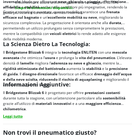
invernale
. Ideale per affrontare
neve
,
ghiaccio
e
pioggia
, offre
trazione
chilometrica e usura uniforme grazie alla tecnologia ENLITEN.
affidabile
e
stabilità
anche nelle condizioni più impegnative, rendendo la
Scopri le dimensioni disponibili.
Grazie a tecnologie avanzate, questo modello garantisce una
frenata
guida più sicura e controllata nei mesi invernali.
efficace sul bagnato
e un’
eccellente mobilità su neve
, migliorando la
sicurezza complessiva. La progettazione è orientata anche alla
durata
,
permettendo un utilizzo prolungato senza compromettere le prestazioni,
mentre la compatibilità con
veicoli elettrici
lo rende adatto alle esigenze
della mobilità moderna.
La Scienza Dietro La Tecnologia:
Il
Bridgestone Blizzak 6
integra la
tecnologia ENLITEN
con una
mescola
avanzata
che ottimizza l’
usura
e prolunga la
vita del pneumatico
. L’elevata
densità di
lamelle
migliora l’
aderenza su neve e ghiaccio
, mentre la
rigidità ottimizzata del battistrada
aumenta la
stabilità
e la
precisione
di guida
. Il
disegno direzionale
favorisce un efficace
drenaggio dell’acqua
e della neve sciolta
,
riducendo il rischio di
aquaplaning
e migliorando il
Informazioni Aggiuntive:
controllo su superfici fredde.
Il
Bridgestone Blizzak 6
è progettato per offrire
prestazioni costanti
durante tutta la stagione, con un’attenzione particolare alla
sostenibilità
grazie all’utilizzo di
materiali innovativi
e a una
maggiore
efficienza
chilometrica
.
Leggi tutto
Non trovi il pneumatico giusto?