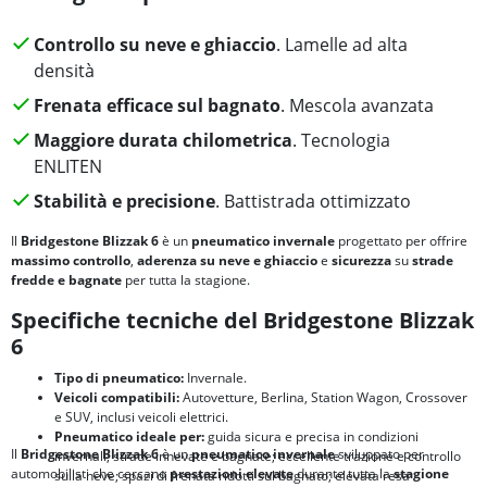
Controllo su neve e ghiaccio
. Lamelle ad alta
densità
Frenata efficace sul bagnato
. Mescola avanzata
Maggiore durata chilometrica
. Tecnologia
ENLITEN
Stabilità e precisione
. Battistrada ottimizzato
Il
Bridgestone Blizzak 6
è un
pneumatico invernale
progettato per offrire
massimo controllo
,
aderenza su neve e ghiaccio
e
sicurezza
su
strade
fredde e bagnate
per tutta la stagione.
Specifiche tecniche del Bridgestone Blizzak
6
Tipo di pneumatico:
Invernale.
Veicoli compatibili:
Autovetture, Berlina, Station Wagon, Crossover
e SUV, inclusi veicoli elettrici.
Pneumatico ideale per:
guida sicura e precisa in condizioni
Il
Bridgestone Blizzak 6
è un
pneumatico invernale
sviluppato per
invernali; strade innevate e bagnate; eccellente trazione e controllo
automobilisti che cercano
prestazioni elevate
durante tutta la
stagione
sulla neve; spazi di frenata ridotti sul bagnato; elevata resa