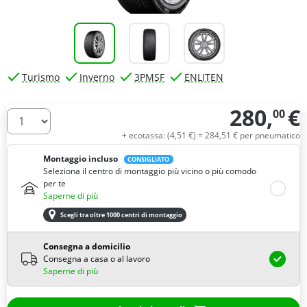
Turismo
Inverno
3PMSF
ENLITEN
280,
€
00
Quantità
+ ecotassa: (
4,
51
€
) =
284,
51
€
per pneumatico
Montaggio incluso
CONSIGLIATO
Seleziona il centro di montaggio più vicino o più comodo
per te
Saperne di più
Scegli tra oltre 1000 centri di montaggio
Consegna a domicilio
Consegna a casa o al lavoro
Saperne di più