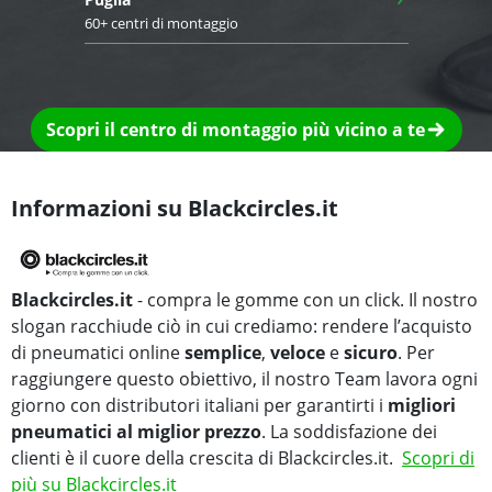
60+ centri di montaggio
Scopri il centro di montaggio più vicino a te
Informazioni su Blackcircles.it
Blackcircles.it
- compra le gomme con un click. Il nostro
slogan racchiude ciò in cui crediamo: rendere l’acquisto
di pneumatici online
semplice
,
veloce
e
sicuro
. Per
raggiungere questo obiettivo, il nostro Team lavora ogni
giorno con distributori italiani per garantirti i
migliori
pneumatici al miglior prezzo
. La soddisfazione dei
clienti è il cuore della crescita di Blackcircles.it.
Scopri di
più su Blackcircles.it