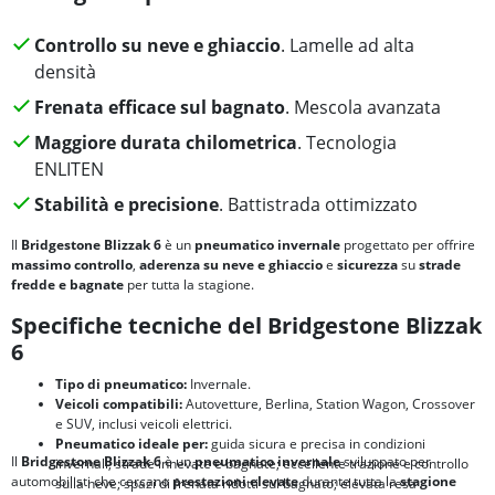
Controllo su neve e ghiaccio
. Lamelle ad alta
densità
Frenata efficace sul bagnato
. Mescola avanzata
Maggiore durata chilometrica
. Tecnologia
ENLITEN
Stabilità e precisione
. Battistrada ottimizzato
Il
Bridgestone Blizzak 6
è un
pneumatico invernale
progettato per offrire
massimo controllo
,
aderenza su neve e ghiaccio
e
sicurezza
su
strade
fredde e bagnate
per tutta la stagione.
Specifiche tecniche del Bridgestone Blizzak
6
Tipo di pneumatico:
Invernale.
Veicoli compatibili:
Autovetture, Berlina, Station Wagon, Crossover
e SUV, inclusi veicoli elettrici.
Pneumatico ideale per:
guida sicura e precisa in condizioni
Il
Bridgestone Blizzak 6
è un
pneumatico invernale
sviluppato per
invernali; strade innevate e bagnate; eccellente trazione e controllo
automobilisti che cercano
prestazioni elevate
durante tutta la
stagione
sulla neve; spazi di frenata ridotti sul bagnato; elevata resa