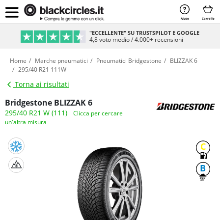
Aiuto
Carrello
PAGAMENTO SICURO & RATEIZZABILE
Sicurezza e comodità al 100%
Home
Marche pneumatici
Pneumatici Bridgestone
BLIZZAK 6
295/40 R21 111W
Torna ai risultati
Bridgestone BLIZZAK 6
295/40 R21 W (111)
Clicca per cercare
un'altra misura
C
B