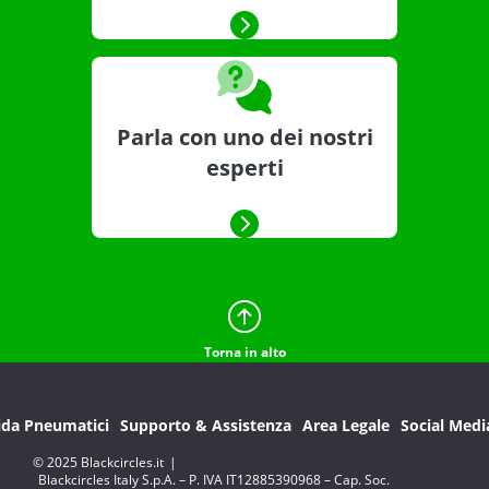
Parla con uno dei nostri
esperti
Torna in alto
ida Pneumatici
Supporto & Assistenza
Area Legale
Social Medi
© 2025 Blackcircles.it
|
Blackcircles Italy S.p.A. – P. IVA IT12885390968 – Cap. Soc.