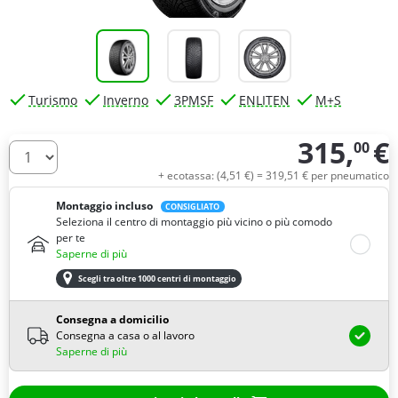
Turismo
Inverno
3PMSF
ENLITEN
M+S
315,
€
00
Quantità
+ ecotassa: (
4,
51
€
) =
319,
51
€
per pneumatico
Montaggio incluso
CONSIGLIATO
Seleziona il centro di montaggio più vicino o più comodo
per te
Saperne di più
Scegli tra oltre 1000 centri di montaggio
Consegna a domicilio
Consegna a casa o al lavoro
Saperne di più