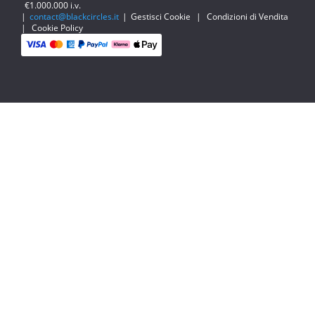
€1.000.000 i.v.
|
contact@blackcircles.it
|
Gestisci Cookie
|
Condizioni di Vendita
|
Cookie Policy