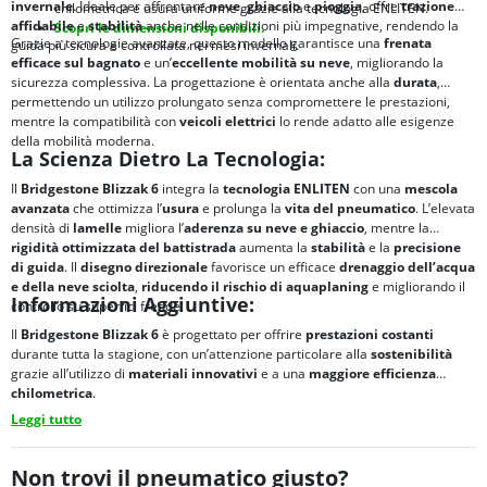
invernale
. Ideale per affrontare
neve
,
ghiaccio
e
pioggia
, offre
trazione
chilometrica e usura uniforme grazie alla tecnologia ENLITEN.
affidabile
e
stabilità
anche nelle condizioni più impegnative, rendendo la
Scopri le dimensioni disponibili.
Grazie a tecnologie avanzate, questo modello garantisce una
frenata
guida più sicura e controllata nei mesi invernali.
efficace sul bagnato
e un’
eccellente mobilità su neve
, migliorando la
sicurezza complessiva. La progettazione è orientata anche alla
durata
,
permettendo un utilizzo prolungato senza compromettere le prestazioni,
mentre la compatibilità con
veicoli elettrici
lo rende adatto alle esigenze
della mobilità moderna.
La Scienza Dietro La Tecnologia:
Il
Bridgestone Blizzak 6
integra la
tecnologia ENLITEN
con una
mescola
avanzata
che ottimizza l’
usura
e prolunga la
vita del pneumatico
. L’elevata
densità di
lamelle
migliora l’
aderenza su neve e ghiaccio
, mentre la
rigidità ottimizzata del battistrada
aumenta la
stabilità
e la
precisione
di guida
. Il
disegno direzionale
favorisce un efficace
drenaggio dell’acqua
e della neve sciolta
,
riducendo il rischio di
aquaplaning
e migliorando il
Informazioni Aggiuntive:
controllo su superfici fredde.
Il
Bridgestone Blizzak 6
è progettato per offrire
prestazioni costanti
durante tutta la stagione, con un’attenzione particolare alla
sostenibilità
grazie all’utilizzo di
materiali innovativi
e a una
maggiore
efficienza
chilometrica
.
Leggi tutto
Non trovi il pneumatico giusto?