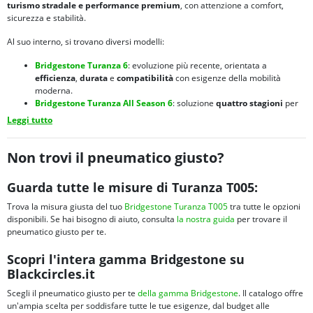
turismo stradale e performance premium
, con attenzione a comfort,
sicurezza e stabilità.
Al suo interno, si trovano diversi modelli:
Bridgestone Turanza 6
: evoluzione più recente, orientata a
efficienza
,
durata
e
compatibilità
con esigenze della mobilità
moderna.
Bridgestone Turanza All Season 6
: soluzione
quattro stagioni
per
chi cerca
versatilità
durante tutto l’anno.
Leggi tutto
Non trovi il pneumatico giusto?
Guarda tutte le misure di Turanza T005:
Trova la misura giusta del tuo
Bridgestone Turanza T005
tra tutte le opzioni
disponibili. Se hai bisogno di aiuto, consulta
la nostra guida
per trovare il
pneumatico giusto per te.
Scopri l'intera gamma Bridgestone su
Blackcircles.it
Scegli il pneumatico giusto per te
della gamma Bridgestone
. Il catalogo offre
un'ampia scelta per soddisfare tutte le tue esigenze, dal budget alle