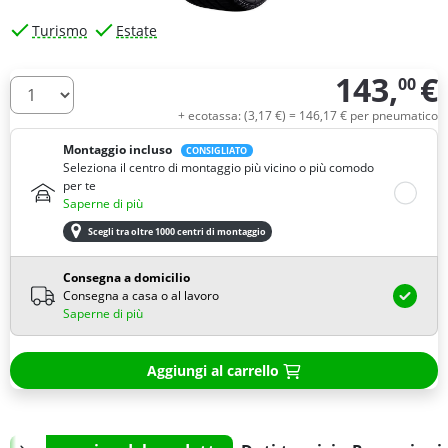
Turismo
Estate
143,
€
00
Quantità
+ ecotassa: (
3,
17
€
) =
146,
17
€
per pneumatico
Montaggio incluso
CONSIGLIATO
Seleziona il centro di montaggio più vicino o più comodo
per te
Saperne di più
Scegli tra oltre 1000 centri di montaggio
Consegna a domicilio
Consegna a casa o al lavoro
Saperne di più
Aggiungi al carrello