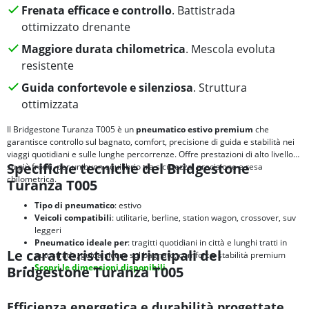
Frenata efficace e controllo
. Battistrada
ottimizzato drenante
Maggiore durata chilometrica
. Mescola evoluta
resistente
Guida confortevole e silenziosa
. Struttura
ottimizzata
Il Bridgestone Turanza T005 è un
pneumatico estivo premium
che
garantisce controllo sul bagnato, comfort, precisione di guida e stabilità nei
viaggi quotidiani e sulle lunghe percorrenze. Offre prestazioni di alto livello
Specifiche tecniche del Bridgestone
su più fronti, per un buon equilibrio tra sicurezza, precisione e resa
chilometrica.
Turanza T005
Tipo di pneumatico
: estivo
Veicoli compatibili
: utilitarie, berline, station wagon, crossover, suv
leggeri
Pneumatico ideale per
: tragitti quotidiani in città e lunghi tratti in
Le caratteristiche principali del
autostrada, guida sicura sul bagnato, comfort e stabilità premium
Scopri le dimensioni disponibili.
Bridgestone Turanza T005
Efficienza energetica e durabilità progettate