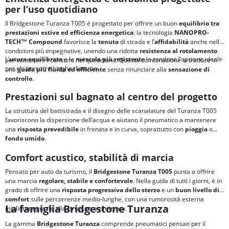
per l’uso quotidiano
Il Bridgestone Turanza T005 è progettato per offrire un buon
equilibrio tra
prestazioni estive ed efficienza energetica
: la tecnologia
NANOPRO-
TECH™ Compound
favorisce la
tenuta
di strada e l’
affidabilità
anche nelle
condizioni più impegnative, unendo una ridotta
resistenza al rotolamento
L’
usura equilibrata
e la
mescola più resistente
lo rendono l’opzione ideale
per contenere i consumi nel quotidiano. Questa combinazione si traduce in
per chi percorre lunghe distanze.
una
guida più fluida ed efficiente
senza rinunciare alla
sensazione di
controllo
.
Prestazioni sul bagnato al centro del progetto
La struttura del battistrada e il disegno delle scanalature del Turanza T005
favoriscono la dispersione dell’acqua e aiutano il pneumatico a mantenere
una
risposta prevedibile
in frenata e in curva, soprattutto con
pioggia
o
fondo umido
.
Comfort acustico, stabilità di marcia
Pensato per auto da turismo, il
Bridgestone Turanza T005
punta a offrire
una marcia
regolare, stabile e confortevole
. Nella guida di tutti i giorni, è in
grado di offrire una
risposta progressiva dello sterzo
e un
buon livello di
comfort
sulle percorrenze medio-lunghe, con una rumorosità esterna
La famiglia Bridgestone Turanza
migliorata grazie alla struttura ottimizzata.
La gamma
Bridgestone Turanza
comprende pneumatici pensati per il