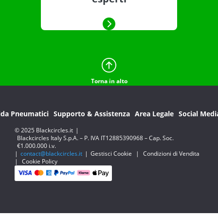
Torna in alto
ida Pneumatici
Supporto & Assistenza
Area Legale
Social Medi
© 2025 Blackcircles.it
|
Blackcircles Italy S.p.A. – P. IVA IT12885390968 – Cap. Soc.
€1.000.000 i.v.
|
contact@blackcircles.it
|
Gestisci Cookie
|
Condizioni di Vendita
|
Cookie Policy