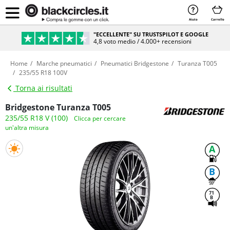
Aiuto
Carrello
"ECCELLENTE" SU TRUSTSPILOT E GOOGLE
4,8 voto medio / 4.000+ recensioni
Home
Marche pneumatici
Pneumatici Bridgestone
Turanza T005
235/55 R18 100V
Torna ai risultati
Bridgestone Turanza T005
235/55 R18 V (100)
Clicca per cercare
un'altra misura
A
B
71
B