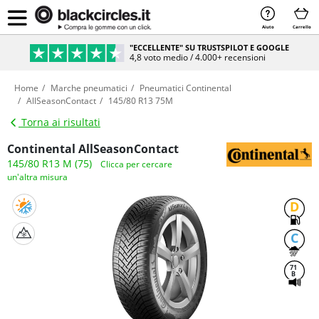
Aiuto
Carrello
"ECCELLENTE" SU TRUSTSPILOT E GOOGLE
4,8 voto medio / 4.000+ recensioni
Home
Marche pneumatici
Pneumatici Continental
AllSeasonContact
145/80 R13 75M
Torna ai risultati
Continental AllSeasonContact
145/80 R13 M (75)
Clicca per cercare
un'altra misura
D
C
71
B