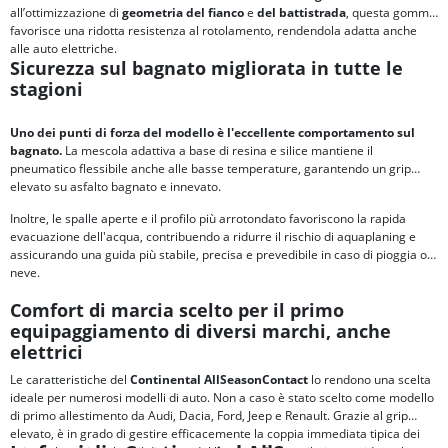
all’ottimizzazione di
geometria del fianco
e
del battistrada
, questa gomma
favorisce una ridotta resistenza al rotolamento, rendendola adatta anche
alle auto elettriche.
Sicurezza sul bagnato migliorata in tutte le
stagioni
Uno dei punti di forza del modello è l'eccellente comportamento sul
bagnato.
La mescola adattiva a base di resina e silice mantiene il
pneumatico flessibile anche alle basse temperature, garantendo un grip
elevato su asfalto bagnato e innevato.
Inoltre, le spalle aperte e il profilo più arrotondato favoriscono la rapida
evacuazione dell'acqua, contribuendo a ridurre il rischio di aquaplaning e
assicurando una guida più stabile, precisa e prevedibile in caso di pioggia o
neve.
Comfort di marcia scelto per il primo
equipaggiamento di diversi marchi, anche
elettrici
Le caratteristiche del
Continental AllSeasonContact
lo rendono una scelta
ideale per numerosi modelli di auto. Non a caso è stato scelto come modello
di primo allestimento da Audi, Dacia, Ford, Jeep e Renault. Grazie al grip
elevato, è in grado di gestire efficacemente la coppia immediata tipica dei