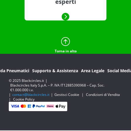
esperti
Torna in alto
ida Pneumatici
Supporto & Assistenza
Area Legale
Social Medi
© 2025 Blackcircles.it
|
Blackcircles Italy S.p.A. – P. IVA IT12885390968 – Cap. Soc.
€1.000.000 i.v.
|
contact@blackcircles.it
|
Gestisci Cookie
|
Condizioni di Vendita
|
Cookie Policy