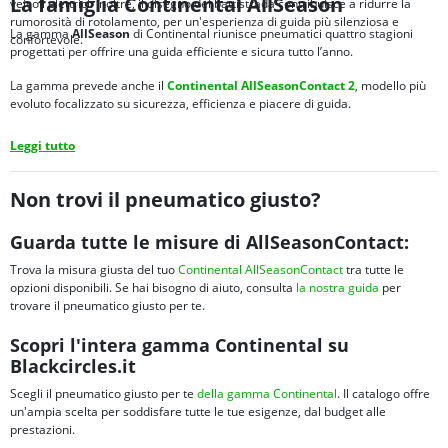
La famiglia Continental AllSeason
veicoli elettrici. Inoltre, il disegno del battistrada contribuisce a ridurre la
rumorosità di rotolamento, per un'esperienza di guida più silenziosa e
La gamma
AllSeason
di Continental riunisce pneumatici quattro stagioni
confortevole.
progettati per offrire una guida efficiente e sicura tutto l’anno.
La gamma prevede anche il
Continental AllSeasonContact 2
, modello più
evoluto focalizzato su sicurezza, efficienza e piacere di guida.
Leggi tutto
Non trovi il pneumatico giusto?
Guarda tutte le misure di AllSeasonContact:
Trova la misura giusta del tuo
Continental AllSeasonContact
tra tutte le
opzioni disponibili. Se hai bisogno di aiuto, consulta
la nostra guida
per
trovare il pneumatico giusto per te.
Scopri l'intera gamma Continental su
Blackcircles.it
Scegli il pneumatico giusto per te
della gamma Continental
. Il catalogo offre
un'ampia scelta per soddisfare tutte le tue esigenze, dal budget alle
prestazioni.