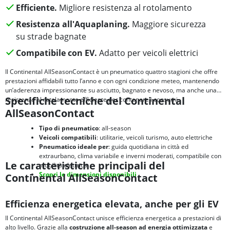
Efficiente.
Migliore resistenza al rotolamento
Resistenza all'Aquaplaning.
Maggiore sicurezza
su strade bagnate
Compatibile con EV.
Adatto per veicoli elettrici
Il Continental AllSeasonContact è un pneumatico quattro stagioni che offre
prestazioni affidabili tutto l’anno e con ogni condizione meteo, mantenendo
un’aderenza impressionante su asciutto, bagnato e nevoso, ma anche una
Specifiche tecniche del Continental
resistenza al rotolamento efficiente per contenere i consumi.
AllSeasonContact
Tipo di pneumatico
: all-season
Veicoli compatibili
: utilitarie, veicoli turismo, auto elettriche
Pneumatico ideale per
: guida quotidiana in città ed
extraurbano, clima variabile e inverni moderati, compatibile con
Le caratteristiche principali del
mobilità elettrica
Scopri le dimensioni disponibili
Continental AllSeasonContact
Efficienza energetica elevata, anche per gli EV
Il Continental AllSeasonContact unisce efficienza energetica a prestazioni di
alto livello. Grazie alla
costruzione all-season ad energia ottimizzata
e