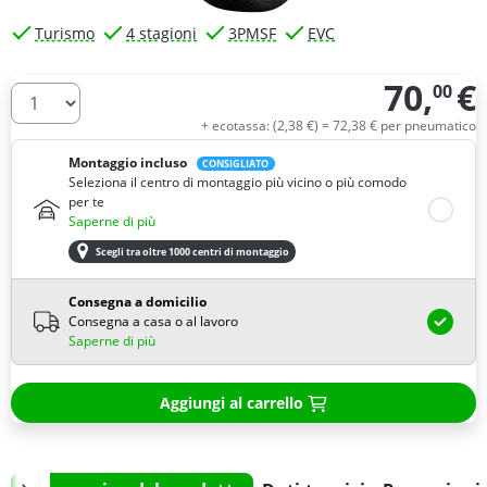
Turismo
4 stagioni
3PMSF
EVC
70,
€
00
Quantità
+ ecotassa: (
2,
38
€
) =
72,
38
€
per pneumatico
Montaggio incluso
CONSIGLIATO
Seleziona il centro di montaggio più vicino o più comodo
per te
Saperne di più
Scegli tra oltre 1000 centri di montaggio
Consegna a domicilio
Consegna a casa o al lavoro
Saperne di più
Aggiungi al carrello