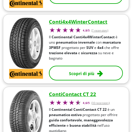
Conti4x4WinterContact
4,8/5
(7 recensioni)
Il
Continental Conti4x4WinterContact
è
uno
pneumatico invernale
con
marcatura
3PMSF
progettato per
SUV
e
4x4
che offre
trazione elevata
e
sicurezza
su neve e
bagnato
Scopri di più
ContiContact CT 22
4,6/5
(30 recensioni)
Il
Continental ContiContact CT 22
è un
pneumatico estivo
progettato per offrire
guida confortevole
,
maneggevolezza
efficiente
e
buona stabilità
nell’uso
quotidiano