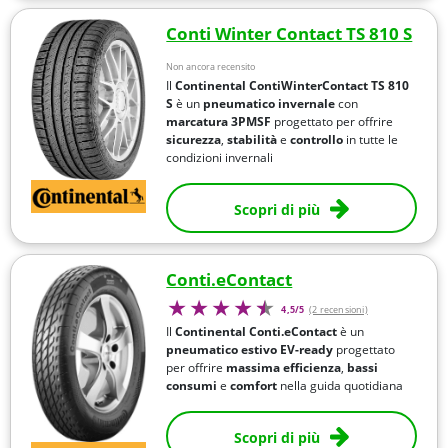
Conti Winter Contact TS 810 S
Non ancora recensito
Il
Continental ContiWinterContact TS 810
S
è un
pneumatico invernale
con
marcatura
3PMSF
progettato per offrire
sicurezza
,
stabilità
e
controllo
in tutte le
condizioni invernali
Scopri di più
Conti.eContact
4,5/5
(2 recensioni)
Il
Continental Conti.eContact
è un
pneumatico estivo
EV-ready
progettato
per offrire
massima efficienza
,
bassi
consumi
e
comfort
nella guida quotidiana
Scopri di più