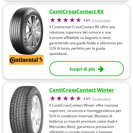
ContiCrossContact RX
4,6/5
(25 recensioni)
Il Continental CrossContact RX offre una
riduzione superiore del rumore e una
trazione affidabile su bagnato e neve,
garantendo una guida fluida e silenziosa per
SUV di lusso, perfetto per la guida
quotidiana.
Scopri di più
ContiCrossContact Winter
4,5/5
(32 recensioni)
Il ContiCrossContact Winter offre trazione
superiore, sicurezza e maneggevolezza per
SUV in condizioni invernali. Montato di
fabbrica su marchi premium come Audi e
Mercedes-Benz, garantisce prestazioni
affidabili su strade innevate e bagnate.