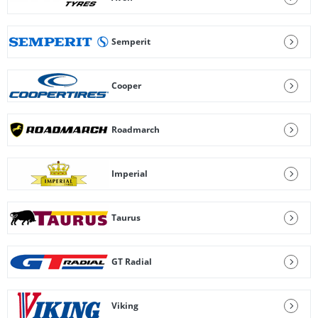
Semperit
Cooper
Roadmarch
Imperial
Taurus
GT Radial
Viking