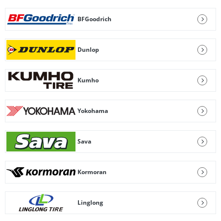
BFGoodrich
Dunlop
Kumho
Yokohama
Sava
Kormoran
Linglong