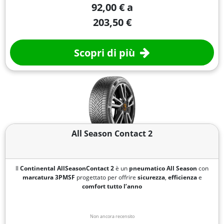
92,00 € a
203,50 €
Scopri di più
All Season Contact 2
Il
Continental AllSeasonContact 2
è un
pneumatico All Season
con
marcatura
3PMSF
progettato per offrire
sicurezza
,
efficienza
e
comfort
tutto l’anno
Non ancora recensito