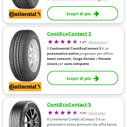
Scopri di più
ContiEcoContact 3
4,4/5
(384 recensioni)
Il
Continental ContiEcoContact 3
è un
pneumatico estivo
progettato per offrire
bassi consumi
,
lunga durata
e
frenata
sicura
per
auto compatte
Scopri di più
ContiEcoContact 5
4,4/5
(18 recensioni)
Il Continental ContiEcoContact 5 è un
pneumatico estivo premium che offre bassa