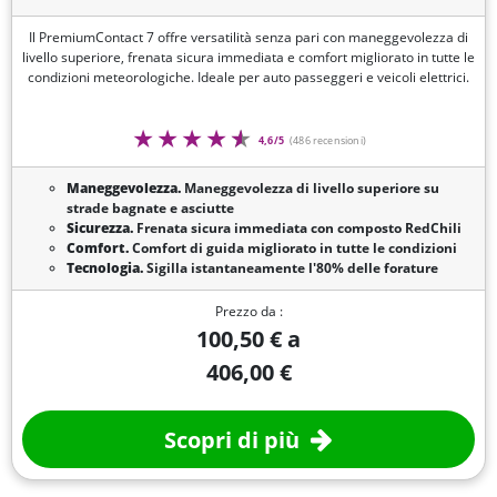
Il PremiumContact 7 offre versatilità senza pari con maneggevolezza di
livello superiore, frenata sicura immediata e comfort migliorato in tutte le
condizioni meteorologiche. Ideale per auto passeggeri e veicoli elettrici.
4,6/5
(486 recensioni)
Maneggevolezza.
Maneggevolezza di livello superiore su
strade bagnate e asciutte
Sicurezza.
Frenata sicura immediata con composto RedChili
Comfort.
Comfort di guida migliorato in tutte le condizioni
Tecnologia.
Sigilla istantaneamente l'80% delle forature
Prezzo da :
100,50 € a
406,00 €
Scopri di più