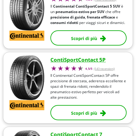
Il
Continental
ContiSportContact 5 SUV
è
un
pneumatico estivo per SUV
che offre
precisione di guida
,
frenata efficace
e
consumi ridotti
per viaggi sicuri e dinamici.
Scopri di più
ContiSportContact 5P
4,5/5
(543 recensioni)
Il Continental ContiSportContact 5P offre
precisione di sterzata, aderenza eccellente e
spazi di frenata ridotti, rendendolo il
pneumatico estivo perfetto per veicoli ad
alte prestazioni.
Scopri di più
ContiSportContact 7