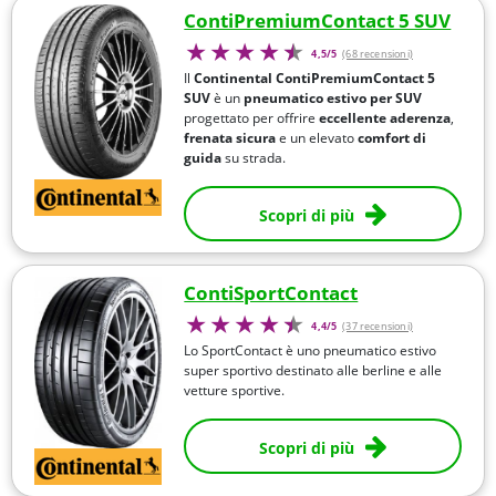
ContiPremiumContact 5 SUV
4,5/5
(68 recensioni)
Il
Continental ContiPremiumContact 5
SUV
è un
pneumatico estivo per SUV
progettato per offrire
eccellente aderenza
,
frenata sicura
e un elevato
comfort di
guida
su strada.
Scopri di più
ContiSportContact
4,4/5
(37 recensioni)
Lo SportContact è uno pneumatico estivo
super sportivo destinato alle berline e alle
vetture sportive.
Scopri di più