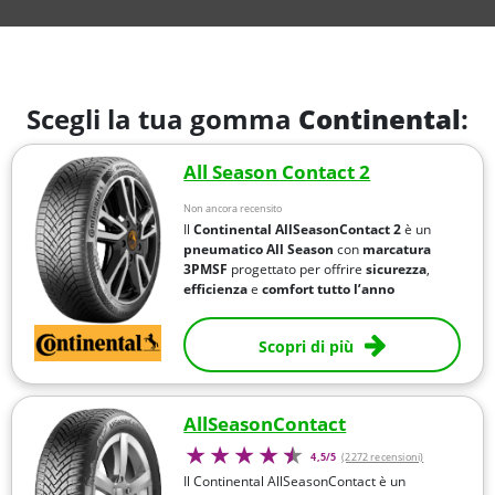
Scegli la tua gomma
Continental
:
All Season Contact 2
Non ancora recensito
Il
Continental AllSeasonContact 2
è un
pneumatico All Season
con
marcatura
3PMSF
progettato per offrire
sicurezza
,
efficienza
e
comfort
tutto l’anno
Scopri di più
AllSeasonContact
4,5/5
(2272 recensioni)
Il Continental AllSeasonContact è un