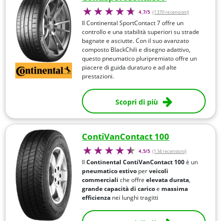
4,7/5
(1370 recensioni)
Il Continental SportContact 7 offre un
controllo e una stabilità superiori su strade
bagnate e asciutte. Con il suo avanzato
composto BlackChili e disegno adattivo,
questo pneumatico pluripremiato offre un
piacere di guida duraturo e ad alte
prestazioni.
Scopri di più
ContiVanContact 100
4,5/5
(134 recensioni)
Il
Continental ContiVanContact 100
è un
pneumatico estivo
per
veicoli
commerciali
che offre
elevata durata
,
grande capacità di carico
e
massima
efficienza
nei lunghi tragitti