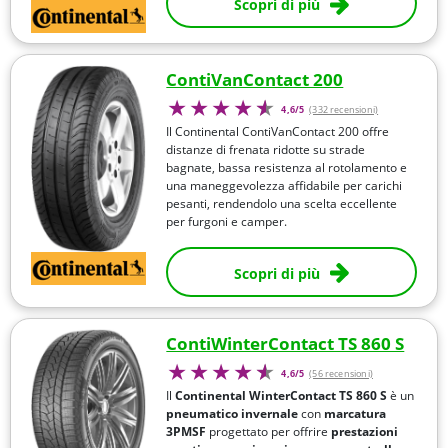
Scopri di più
ContiVanContact 200
4,6/5
(332 recensioni)
Il Continental ContiVanContact 200 offre
distanze di frenata ridotte su strade
bagnate, bassa resistenza al rotolamento e
una maneggevolezza affidabile per carichi
pesanti, rendendolo una scelta eccellente
per furgoni e camper.
Scopri di più
ContiWinterContact TS 860 S
4,6/5
(56 recensioni)
Il
Continental WinterContact TS 860 S
è un
pneumatico invernale
con
marcatura
3PMSF
progettato per offrire
prestazioni