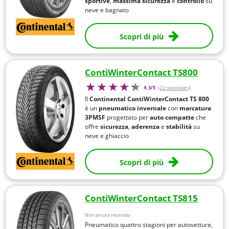
sportive
,
massima sicurezza
e
controllo
su
neve e bagnato
Scopri di più
ContiWinterContact TS800
4,3/5
(22 recensioni)
Il
Continental ContiWinterContact TS 800
è un
pneumatico invernale
con
marcatura
3PMSF
progettato per
auto compatte
che
offre
sicurezza
,
aderenza
e
stabilità
su
neve e ghiaccio
Scopri di più
ContiWinterContact TS815
Non ancora recensito
Pneumatico quattro stagioni per autovetture,