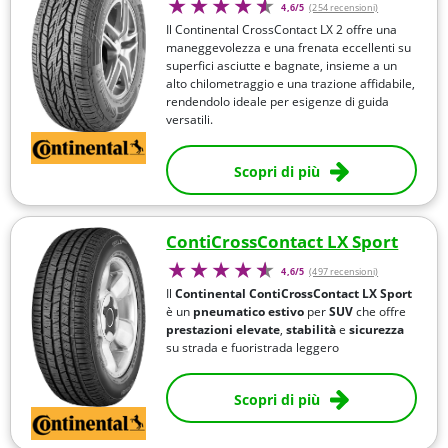
4,6/5
(254 recensioni)
Il Continental CrossContact LX 2 offre una
maneggevolezza e una frenata eccellenti su
superfici asciutte e bagnate, insieme a un
alto chilometraggio e una trazione affidabile,
rendendolo ideale per esigenze di guida
versatili.
Scopri di più
ContiCrossContact LX Sport
4,6/5
(497 recensioni)
Il
Continental ContiCrossContact LX Sport
è un
pneumatico estivo
per
SUV
che offre
prestazioni elevate
,
stabilità
e
sicurezza
su strada e fuoristrada leggero
Scopri di più