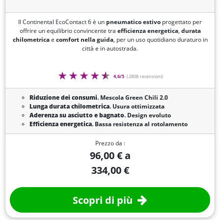
Il Continental EcoContact 6 è un
pneumatico estivo
progettato per
offrire un equilibrio convincente tra
efficienza energetica
,
durata
chilometrica
e
comfort nella guida
, per un uso quotidiano duraturo in
città e in autostrada.
4,6/5
(2808 recensioni)
Riduzione dei consumi
. Mescola Green Chili 2.0
Lunga durata chilometrica
. Usura ottimizzata
Aderenza su asciutto e bagnato
. Design evoluto
Efficienza energetica
. Bassa resistenza al rotolamento
Prezzo da :
96,00 € a
334,00 €
Scopri di più