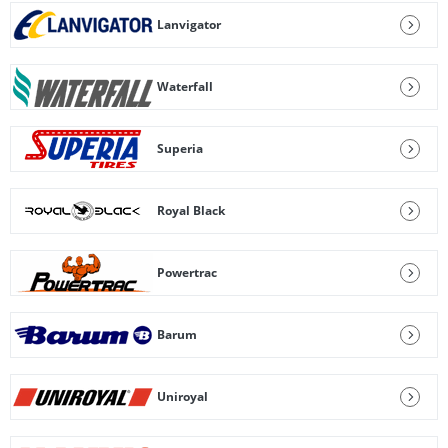
Lanvigator
Waterfall
Superia
Royal Black
Powertrac
Barum
Uniroyal