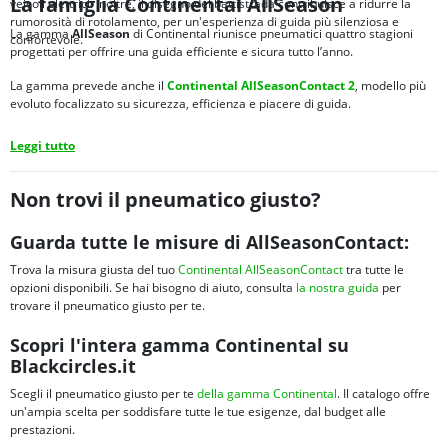
La famiglia Continental AllSeason
veicoli elettrici. Inoltre, il disegno del battistrada contribuisce a ridurre la
rumorosità di rotolamento, per un'esperienza di guida più silenziosa e
La gamma
AllSeason
di Continental riunisce pneumatici quattro stagioni
confortevole.
progettati per offrire una guida efficiente e sicura tutto l’anno.
La gamma prevede anche il
Continental AllSeasonContact 2
, modello più
evoluto focalizzato su sicurezza, efficienza e piacere di guida.
Leggi tutto
Non trovi il pneumatico giusto?
Guarda tutte le misure di AllSeasonContact:
Trova la misura giusta del tuo
Continental AllSeasonContact
tra tutte le
opzioni disponibili. Se hai bisogno di aiuto, consulta
la nostra guida
per
trovare il pneumatico giusto per te.
Scopri l'intera gamma Continental su
Blackcircles.it
Scegli il pneumatico giusto per te
della gamma Continental
. Il catalogo offre
un'ampia scelta per soddisfare tutte le tue esigenze, dal budget alle
prestazioni.