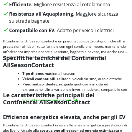
Efficiente.
Migliore resistenza al rotolamento
Resistenza all'Aquaplaning.
Maggiore sicurezza
su strade bagnate
Compatibile con EV.
Adatto per veicoli elettrici
Il Continental AllSeasonContact è un pneumatico quattro stagioni che offre
prestazioni affidabili tutto l’anno e con ogni condizione meteo, mantenendo
un’aderenza impressionante su asciutto, bagnato e nevoso, ma anche una
Specifiche tecniche del Continental
resistenza al rotolamento efficiente per contenere i consumi.
AllSeasonContact
Tipo di pneumatico
: all-season
Veicoli compatibili
: utilitarie, veicoli turismo, auto elettriche
Pneumatico ideale per
: guida quotidiana in città ed
extraurbano, clima variabile e inverni moderati, compatibile con
Le caratteristiche principali del
mobilità elettrica
Scopri le dimensioni disponibili
Continental AllSeasonContact
Efficienza energetica elevata, anche per gli EV
Il Continental AllSeasonContact unisce efficienza energetica a prestazioni di
alto livello. Grazie alla
costruzione all-season ad energia ottimizzata
e