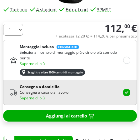
Turismo
4 stagioni
Extra-Load
3PMSF
112,
€
00
Quantità
+ ecotassa: (
2,
20
€
) =
114,
20
€
per pneumatico
Montaggio incluso
CONSIGLIATO
Seleziona il centro di montaggio più vicino o più comodo
per te
Saperne di più
Scegli tra oltre 1000 centri di montaggio
Consegna a domicilio
Consegna a casa o al lavoro
Saperne di più
Aggiungi al carrello