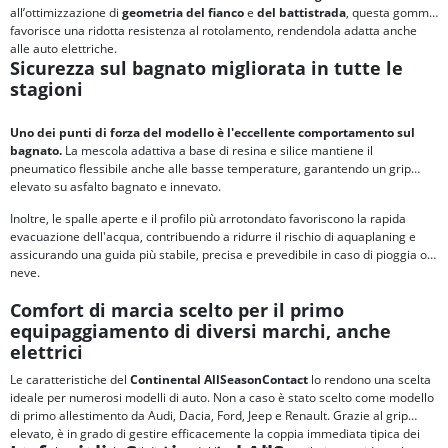
all’ottimizzazione di
geometria del fianco
e
del battistrada
, questa gomma
favorisce una ridotta resistenza al rotolamento, rendendola adatta anche
alle auto elettriche.
Sicurezza sul bagnato migliorata in tutte le
stagioni
Uno dei punti di forza del modello è l'eccellente comportamento sul
bagnato.
La mescola adattiva a base di resina e silice mantiene il
pneumatico flessibile anche alle basse temperature, garantendo un grip
elevato su asfalto bagnato e innevato.
Inoltre, le spalle aperte e il profilo più arrotondato favoriscono la rapida
evacuazione dell'acqua, contribuendo a ridurre il rischio di aquaplaning e
assicurando una guida più stabile, precisa e prevedibile in caso di pioggia o
neve.
Comfort di marcia scelto per il primo
equipaggiamento di diversi marchi, anche
elettrici
Le caratteristiche del
Continental AllSeasonContact
lo rendono una scelta
ideale per numerosi modelli di auto. Non a caso è stato scelto come modello
di primo allestimento da Audi, Dacia, Ford, Jeep e Renault. Grazie al grip
elevato, è in grado di gestire efficacemente la coppia immediata tipica dei