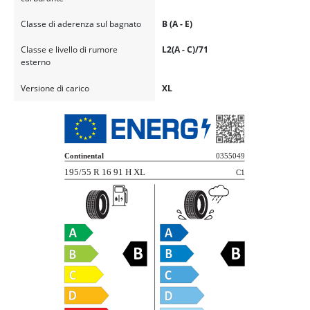
Classe di aderenza sul bagnato
B (A - E)
Classe e livello di rumore
L2(A - C)/71
esterno
Versione di carico
XL