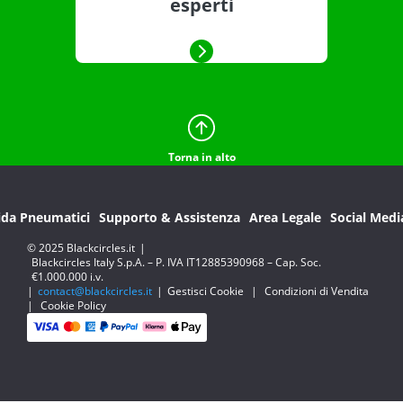
esperti
Torna in alto
ida Pneumatici
Supporto & Assistenza
Area Legale
Social Medi
© 2025 Blackcircles.it
|
Blackcircles Italy S.p.A. – P. IVA IT12885390968 – Cap. Soc.
€1.000.000 i.v.
|
contact@blackcircles.it
|
Gestisci Cookie
|
Condizioni di Vendita
|
Cookie Policy