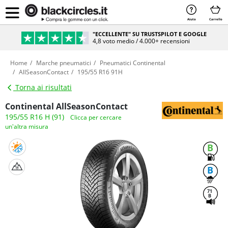
Aiuto
Carrello
"ECCELLENTE" SU TRUSTSPILOT E GOOGLE
4,8 voto medio / 4.000+ recensioni
Home
Marche pneumatici
Pneumatici Continental
AllSeasonContact
195/55 R16 91H
Torna ai risultati
Continental AllSeasonContact
195/55 R16 H (91)
Clicca per cercare
un'altra misura
B
B
71
B