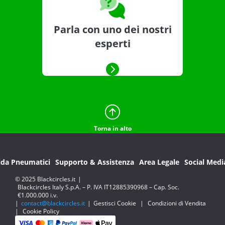
Parla con uno dei nostri
esperti
Torna in alto
ida Pneumatici
Supporto & Assistenza
Area Legale
Social Medi
© 2025 Blackcircles.it
|
Blackcircles Italy S.p.A. – P. IVA IT12885390968 – Cap. Soc.
€1.000.000 i.v.
|
contact@blackcircles.it
|
Gestisci Cookie
|
Condizioni di Vendita
|
Cookie Policy