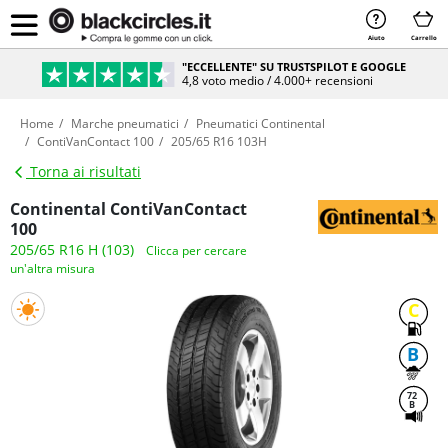
Aiuto
Carrello
"ECCELLENTE" SU TRUSTSPILOT E GOOGLE
4,8 voto medio / 4.000+ recensioni
Home
Marche pneumatici
Pneumatici Continental
ContiVanContact 100
205/65 R16 103H
Torna ai risultati
Continental ContiVanContact
100
205/65 R16 H (103)
Clicca per cercare
un'altra misura
C
B
72
B