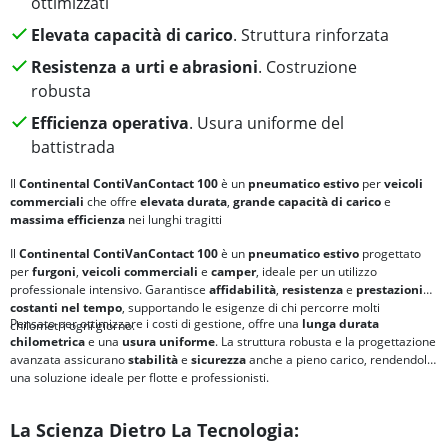
ottimizzati
Elevata capacità di carico
. Struttura rinforzata
Resistenza a urti e abrasioni
. Costruzione
robusta
Efficienza operativa
. Usura uniforme del
battistrada
Il
Continental ContiVanContact 100
è un
pneumatico estivo
per
veicoli
commerciali
che offre
elevata durata
,
grande capacità di carico
e
massima efficienza
nei lunghi tragitti
Il
Continental ContiVanContact 100
è un
pneumatico estivo
progettato
per
furgoni
,
veicoli commerciali
e
camper
, ideale per un utilizzo
professionale intensivo. Garantisce
affidabilità
,
resistenza
e
prestazioni
costanti nel tempo
, supportando le esigenze di chi percorre molti
Pensato per ottimizzare i costi di gestione, offre una
lunga durata
chilometri ogni giorno.
chilometrica
e una
usura uniforme
. La struttura robusta e la progettazione
avanzata assicurano
stabilità
e
sicurezza
anche a pieno carico, rendendolo
una soluzione ideale per flotte e professionisti.
La Scienza Dietro La Tecnologia: