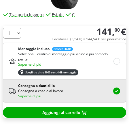
Trasporto leggero
Estate
C
141,
€
00
Quantità
+ ecotassa: (
3,
54
€
) =
144,
54
€
per pneumatico
Montaggio incluso
CONSIGLIATO
Seleziona il centro di montaggio più vicino o più comodo
per te
Saperne di più
Scegli tra oltre 1000 centri di montaggio
Consegna a domicilio
Consegna a casa o al lavoro
Saperne di più
Aggiungi al carrello