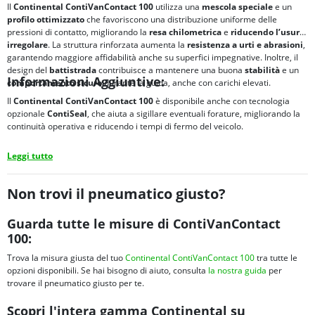
Il
Continental ContiVanContact 100
utilizza una
mescola speciale
e un
profilo ottimizzato
che favoriscono una distribuzione uniforme delle
pressioni di contatto, migliorando la
resa chilometrica
e
riducendo l’usura
irregolare
. La struttura rinforzata aumenta la
resistenza a urti e abrasioni
,
garantendo maggiore affidabilità anche su superfici impegnative. Inoltre, il
design del
battistrada
contribuisce a mantenere una buona
stabilità
e un
Informazioni Aggiuntive:
comportamento sicuro
durante la guida, anche con carichi elevati.
Il
Continental ContiVanContact 100
è disponibile anche con tecnologia
opzionale
ContiSeal
, che aiuta a sigillare eventuali forature, migliorando la
continuità operativa e riducendo i tempi di fermo del veicolo.
Leggi tutto
Non trovi il pneumatico giusto?
Guarda tutte le misure di ContiVanContact
100:
Trova la misura giusta del tuo
Continental ContiVanContact 100
tra tutte le
opzioni disponibili. Se hai bisogno di aiuto, consulta
la nostra guida
per
trovare il pneumatico giusto per te.
Scopri l'intera gamma Continental su