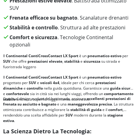
Prestazioni estive elevate
. Battistrada ottimizzato
SUV
Frenata efficace su bagnato
. Scanalature drenanti
Stabilità e controllo
. Struttura ad alte prestazioni
Comfort e sicurezza
. Tecnologie Continental
opzionali
Il
Continental ContiCrossContact LX Sport
è un
pneumatico estivo
per
SUV
che offre
prestazioni elevate
,
stabilità
e
sicurezza
su strada e
fuoristrada leggero
Il
Continental ContiCrossContact LX Sport
è un
pneumatico estivo
progettato per
SUV
e
veicoli 4x4
, ideale per chi cerca
prestazioni
dinamiche
e
controllo
nella guida quotidiana. Garantisce una
guida sicura
e
confortevole
sia in città sia nei lunghi viaggi, offrendo un
comportamento
Grazie al design evoluto del battistrada, assicura
eccellenti prestazioni di
stabile
anche su superfici leggermente sconnesse.
frenata su asciutto e bagnato
e una
maneggevolezza precisa
. La struttura
ottimizzata contribuisce a migliorare la
stabilità di guida
e il
comfort
,
rendendolo una scelta affidabile per
SUV
moderni durante la
stagione
estiva
.
La Scienza Dietro La Tecnologia: