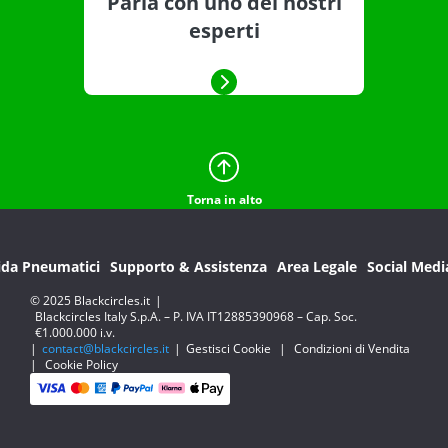
Parla con uno dei nostri
esperti
Torna in alto
ida Pneumatici
Supporto & Assistenza
Area Legale
Social Medi
© 2025 Blackcircles.it
|
Blackcircles Italy S.p.A. – P. IVA IT12885390968 – Cap. Soc.
€1.000.000 i.v.
|
contact@blackcircles.it
|
Gestisci Cookie
|
Condizioni di Vendita
|
Cookie Policy