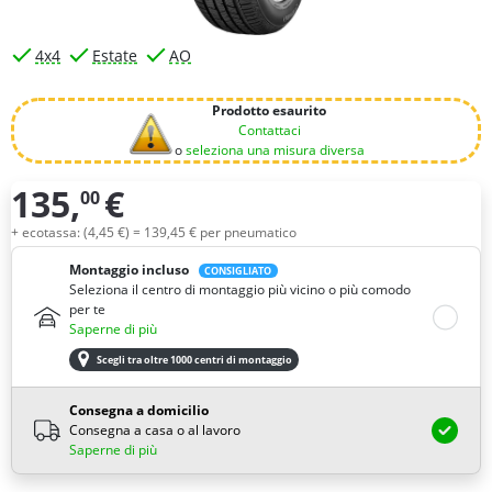
4x4
Estate
AO
Prodotto esaurito
Contattaci
o
seleziona una misura diversa
135,
€
00
Quantità
+ ecotassa: (
4,
45
€
) =
139,
45
€
per pneumatico
Montaggio incluso
CONSIGLIATO
Seleziona il centro di montaggio più vicino o più comodo
per te
Saperne di più
Scegli tra oltre 1000 centri di montaggio
Consegna a domicilio
Consegna a casa o al lavoro
Saperne di più