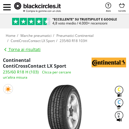
Aiuto
Carrello
"ECCELLENTE" SU TRUSTSPILOT E GOOGLE
4,8 voto medio / 4.000+ recensioni
Home
Marche pneumatici
Pneumatici Continental
ContiCrossContact LX Sport
235/60 R18 103H
Torna ai risultati
Continental
ContiCrossContact LX Sport
235/60 R18 H (103)
Clicca per cercare
un'altra misura
C
C
71
B