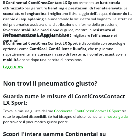
Il
Continental ContiCrossContact LX Sport
presenta un
battistrada
ottimizzato
per garantire
handling
e
prestazioni di frenata
elevate
. Le
scanalature longitudinali
migliorano il drenaggio dell’acqua,
riducendo il
rischio di
aquaplaning
e aumentando la sicurezza sul bagnato. La struttura
del pneumatico assicura una distribuzione uniforme della pressione,
favorendo
stabilità
e
precisione
di guida, mentre la
resistenza al
Informazioni Aggiuntive:
rotolamento ottimizzata
contribuisce a migliorare l’
efficienza nei
consumi
.
Il
Continental ContiCrossContact LX Sport
è disponibile con tecnologie
opzionali come
ContiSeal
,
ContiSilent
e
Runflat
, che migliorano
rispettivamente la
sicurezza in caso di foratura
, il
comfort acustico
e la
mobilità
anche dopo una perdita di pressione.
Leggi tutto
Non trovi il pneumatico giusto?
Guarda tutte le misure di ContiCrossContact
LX Sport:
Trova la misura giusta del tuo
Continental ContiCrossContact LX Sport
tra
tutte le opzioni disponibili. Se hai bisogno di aiuto, consulta
la nostra guida
per trovare il pneumatico giusto per te.
Scopri l'intera gamma Continental su