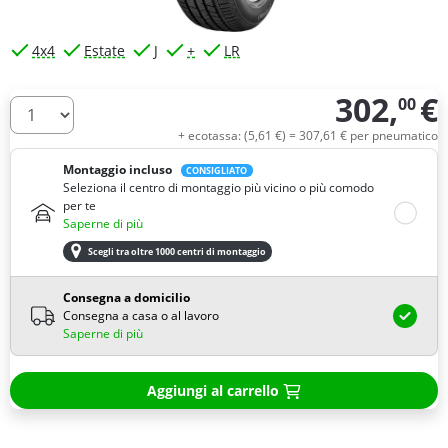
4x4
Estate
J
+
LR
302,
€
00
Quantità
+ ecotassa: (
5,
61
€
) =
307,
61
€
per pneumatico
Montaggio incluso
CONSIGLIATO
Seleziona il centro di montaggio più vicino o più comodo
per te
Saperne di più
Scegli tra oltre 1000 centri di montaggio
Consegna a domicilio
Consegna a casa o al lavoro
Saperne di più
Aggiungi al carrello