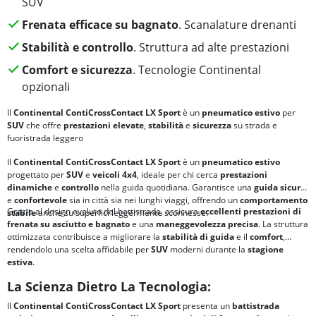
SUV
Frenata efficace su bagnato
. Scanalature drenanti
Stabilità e controllo
. Struttura ad alte prestazioni
Comfort e sicurezza
. Tecnologie Continental
opzionali
Il
Continental ContiCrossContact LX Sport
è un
pneumatico estivo
per
SUV
che offre
prestazioni elevate
,
stabilità
e
sicurezza
su strada e
fuoristrada leggero
Il
Continental ContiCrossContact LX Sport
è un
pneumatico estivo
progettato per
SUV
e
veicoli 4x4
, ideale per chi cerca
prestazioni
dinamiche
e
controllo
nella guida quotidiana. Garantisce una
guida sicura
e
confortevole
sia in città sia nei lunghi viaggi, offrendo un
comportamento
Grazie al design evoluto del battistrada, assicura
eccellenti prestazioni di
stabile
anche su superfici leggermente sconnesse.
frenata su asciutto e bagnato
e una
maneggevolezza precisa
. La struttura
ottimizzata contribuisce a migliorare la
stabilità di guida
e il
comfort
,
rendendolo una scelta affidabile per
SUV
moderni durante la
stagione
estiva
.
La Scienza Dietro La Tecnologia:
Il
Continental ContiCrossContact LX Sport
presenta un
battistrada