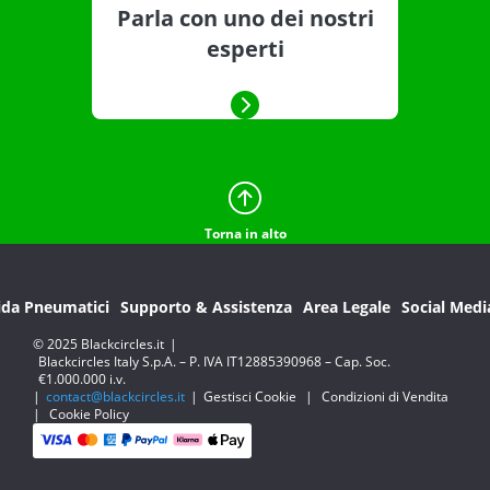
Parla con uno dei nostri
esperti
Torna in alto
ida Pneumatici
Supporto & Assistenza
Area Legale
Social Medi
© 2025 Blackcircles.it
|
Blackcircles Italy S.p.A. – P. IVA IT12885390968 – Cap. Soc.
€1.000.000 i.v.
|
contact@blackcircles.it
|
Gestisci Cookie
|
Condizioni di Vendita
|
Cookie Policy