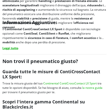
ottimizzato
per garantire
handling
e
prestazioni di frenata
elevate
. Le
scanalature longitudinali
migliorano il drenaggio dell’acqua,
riducendo il
rischio di
aquaplaning
e aumentando la sicurezza sul bagnato. La struttura
del pneumatico assicura una distribuzione uniforme della pressione,
favorendo
stabilità
e
precisione
di guida, mentre la
resistenza al
Informazioni Aggiuntive:
rotolamento ottimizzata
contribuisce a migliorare l’
efficienza nei
consumi
.
Il
Continental ContiCrossContact LX Sport
è disponibile con tecnologie
opzionali come
ContiSeal
,
ContiSilent
e
Runflat
, che migliorano
rispettivamente la
sicurezza in caso di foratura
, il
comfort acustico
e la
mobilità
anche dopo una perdita di pressione.
Leggi tutto
Non trovi il pneumatico giusto?
Guarda tutte le misure di ContiCrossContact
LX Sport:
Trova la misura giusta del tuo
Continental ContiCrossContact LX Sport
tra
tutte le opzioni disponibili. Se hai bisogno di aiuto, consulta
la nostra guida
per trovare il pneumatico giusto per te.
Scopri l'intera gamma Continental su
Blackcircles.it