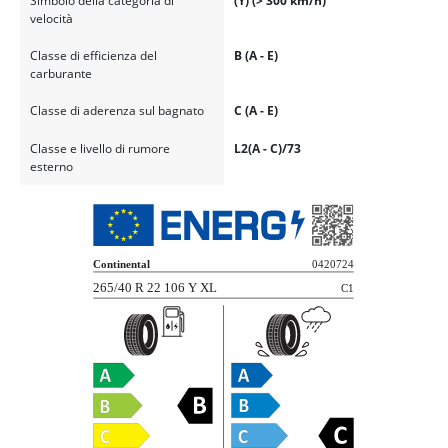
Simbolo della categoria di
(Y) (> 300 km/h)
velocità
Classe di efficienza del
B (A - E)
carburante
Classe di aderenza sul bagnato
C (A - E)
Classe e livello di rumore
L2(A - C)/73
esterno