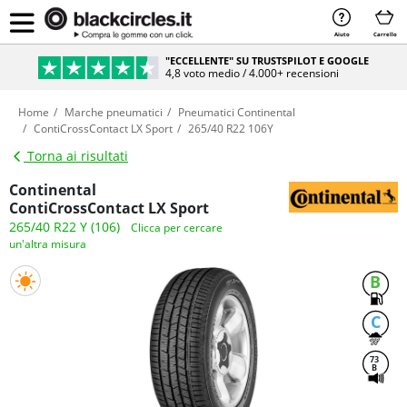
Aiuto
Carrello
"ECCELLENTE" SU TRUSTSPILOT E GOOGLE
4,8 voto medio / 4.000+ recensioni
Home
Marche pneumatici
Pneumatici Continental
ContiCrossContact LX Sport
265/40 R22 106Y
Torna ai risultati
Continental
ContiCrossContact LX Sport
265/40 R22 Y (106)
Clicca per cercare
un'altra misura
B
C
73
B