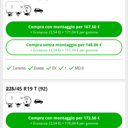
A
A
71
B
Compra con montaggio per 167,50 €
+ Ecotassa: (
3,
54
€
) =
171,
04
€
per gomma
Compra senza montaggio per 148,00 €
+ Ecotassa: (
3,
54
€
) =
151,
54
€
per gomma
Turismo
Estate
EV
+
MO-V
225/45 R19 T (92)
Q.tà
A
A
71
B
Compra con montaggio per 172,50 €
+ Ecotassa: (
3,
54
€
) =
176,
04
€
per gomma