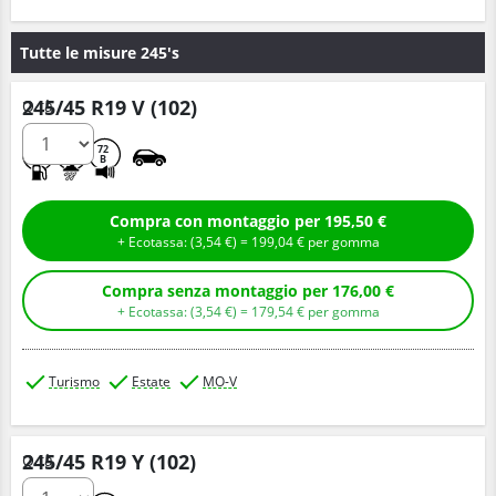
Tutte le misure 245's
245/45 R19 V (102)
Q.tà
A
B
72
B
Compra con montaggio per 195,50 €
+ Ecotassa: (
3,
54
€
) =
199,
04
€
per gomma
Compra senza montaggio per 176,00 €
+ Ecotassa: (
3,
54
€
) =
179,
54
€
per gomma
Turismo
Estate
MO-V
245/45 R19 Y (102)
Q.tà