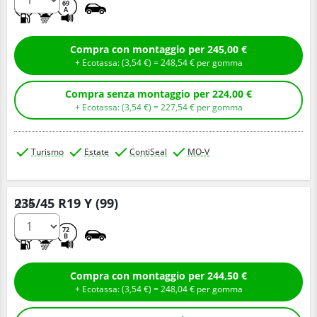
A
B
69
A
Compra con montaggio per 245,00 €
+ Ecotassa: (
3,
54
€
) =
248,
54
€
per gomma
Compra senza montaggio per 224,00 €
+ Ecotassa: (
3,
54
€
) =
227,
54
€
per gomma
Turismo
Estate
ContiSeal
MO-V
235/45 R19 Y (99)
Q.tà
A
B
72
B
Compra con montaggio per 244,50 €
+ Ecotassa: (
3,
54
€
) =
248,
04
€
per gomma