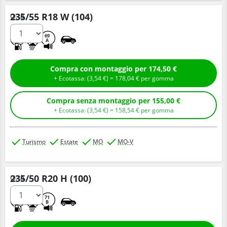
235/55 R18 W (104)
Q.tà
A
B
69
A
Compra con montaggio per 174,50 €
+ Ecotassa: (
3,
54
€
) =
178,
04
€
per gomma
Compra senza montaggio per 155,00 €
+ Ecotassa: (
3,
54
€
) =
158,
54
€
per gomma
Turismo
Estate
MO
MO-V
235/50 R20 H (100)
Q.tà
A
A
71
B