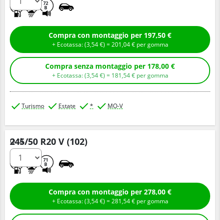
A
B
72
B
Compra con montaggio per 197,50 €
+ Ecotassa: (
3,
54
€
) =
201,
04
€
per gomma
Compra senza montaggio per 178,00 €
+ Ecotassa: (
3,
54
€
) =
181,
54
€
per gomma
Turismo
Estate
*
MO-V
245/50 R20 V (102)
Q.tà
A
B
71
B
Compra con montaggio per 278,00 €
+ Ecotassa: (
3,
54
€
) =
281,
54
€
per gomma