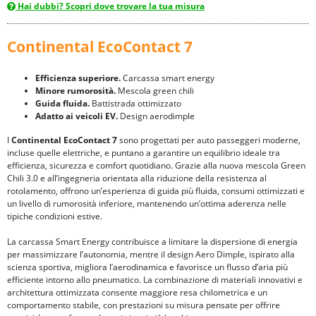
Hai dubbi? Scopri dove trovare la tua misura
Continental EcoContact 7
Efficienza superiore.
Carcassa smart energy
Minore rumorosità.
Mescola green chili
Guida fluida.
Battistrada ottimizzato
Adatto ai veicoli EV.
Design aerodimple
I
Continental EcoContact 7
sono progettati per auto passeggeri moderne,
incluse quelle elettriche, e puntano a garantire un equilibrio ideale tra
efficienza, sicurezza e comfort quotidiano. Grazie alla nuova mescola Green
Chili 3.0 e all’ingegneria orientata alla riduzione della resistenza al
rotolamento, offrono un’esperienza di guida più fluida, consumi ottimizzati e
un livello di rumorosità inferiore, mantenendo un’ottima aderenza nelle
tipiche condizioni estive.
La carcassa Smart Energy contribuisce a limitare la dispersione di energia
per massimizzare l’autonomia, mentre il design Aero Dimple, ispirato alla
scienza sportiva, migliora l’aerodinamica e favorisce un flusso d’aria più
efficiente intorno allo pneumatico. La combinazione di materiali innovativi e
architettura ottimizzata consente maggiore resa chilometrica e un
comportamento stabile, con prestazioni su misura pensate per offrire