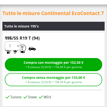
Tutte le misure Continental EcoContact 7
Tutte le misure 195's
195/55 R19 T (94)
Q.tà
A
B
69
A
Compra con montaggio per 152,50 €
+ Ecotassa: (
3,
54
€
) =
156,
04
€
per gomma
Compra senza montaggio per 133,00 €
+ Ecotassa: (
3,
54
€
) =
136,
54
€
per gomma
Turismo
Estate
MO-V