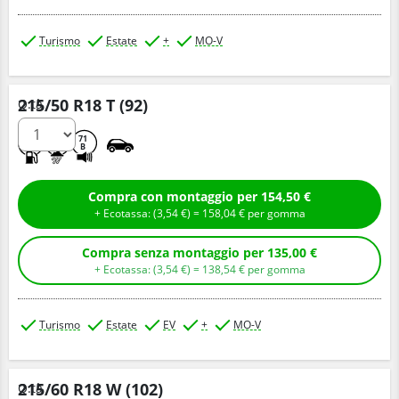
Turismo
Estate
+
MO-V
215/50 R18 T (92)
Q.tà
A
A
71
B
Compra con montaggio per 154,50 €
+ Ecotassa: (
3,
54
€
) =
158,
04
€
per gomma
Compra senza montaggio per 135,00 €
+ Ecotassa: (
3,
54
€
) =
138,
54
€
per gomma
Turismo
Estate
EV
+
MO-V
215/60 R18 W (102)
Q.tà