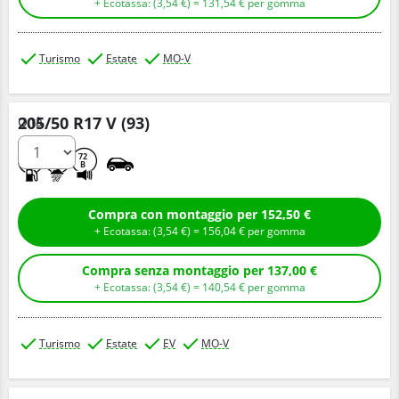
+ Ecotassa: (
3,
54
€
) =
131,
54
€
per gomma
Turismo
Estate
MO-V
205/50 R17 V (93)
Q.tà
A
B
72
B
Compra con montaggio per 152,50 €
+ Ecotassa: (
3,
54
€
) =
156,
04
€
per gomma
Compra senza montaggio per 137,00 €
+ Ecotassa: (
3,
54
€
) =
140,
54
€
per gomma
Turismo
Estate
EV
MO-V