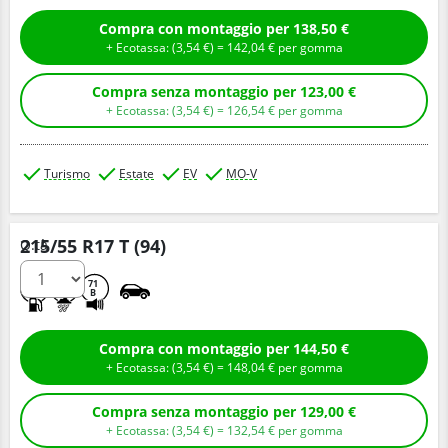
Compra con montaggio per 138,50 €
+ Ecotassa: (
3,
54
€
) =
142,
04
€
per gomma
Compra senza montaggio per 123,00 €
+ Ecotassa: (
3,
54
€
) =
126,
54
€
per gomma
Turismo
Estate
EV
MO-V
215/55 R17 T (94)
Q.tà
A
A
71
B
Compra con montaggio per 144,50 €
+ Ecotassa: (
3,
54
€
) =
148,
04
€
per gomma
Compra senza montaggio per 129,00 €
+ Ecotassa: (
3,
54
€
) =
132,
54
€
per gomma