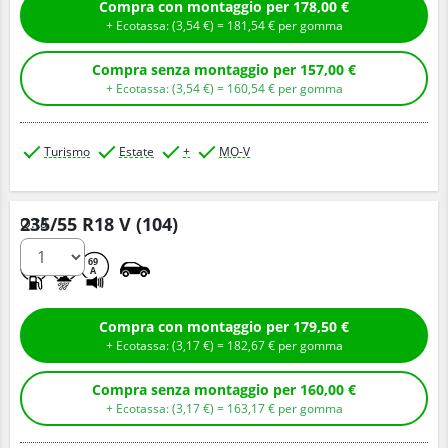
Compra con montaggio per 178,00 €
+ Ecotassa: (
3,
54
€
) =
181,
54
€
per gomma
Compra senza montaggio per 157,00 €
+ Ecotassa: (
3,
54
€
) =
160,
54
€
per gomma
Turismo
Estate
+
MO-V
235/55 R18 V (104)
Q.tà
A
B
69
A
Compra con montaggio per 179,50 €
+ Ecotassa: (
3,
17
€
) =
182,
67
€
per gomma
Compra senza montaggio per 160,00 €
+ Ecotassa: (
3,
17
€
) =
163,
17
€
per gomma