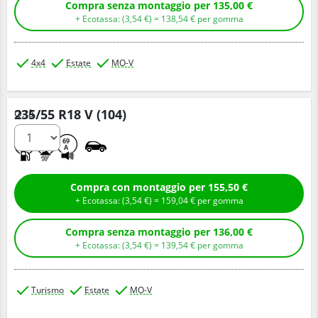
Compra senza montaggio per 135,00 €
+ Ecotassa: (
3,
54
€
) =
138,
54
€
per gomma
4x4
Estate
MO-V
235/55 R18 V (104)
Q.tà
A
B
69
A
Compra con montaggio per 155,50 €
+ Ecotassa: (
3,
54
€
) =
159,
04
€
per gomma
Compra senza montaggio per 136,00 €
+ Ecotassa: (
3,
54
€
) =
139,
54
€
per gomma
Turismo
Estate
MO-V