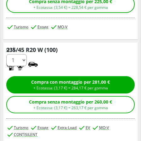
Compra senza montaggio per 225,00 €
+ Ecotassa: (
3,
54
€
) =
228,
54
€
per gomma
Turismo
Estate
MO-V
235/45 R20 W (100)
Q.tà
A
B
Compra con montaggio per 281,00 €
+ Ecotassa: (
3,
17
€
) =
284,
17
€
per gomma
Compra senza montaggio per 260,00 €
+ Ecotassa: (
3,
17
€
) =
263,
17
€
per gomma
Turismo
Estate
Extra-Load
EV
MO-V
CONTISILENT