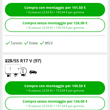
Compra con montaggio per 141,50 €
+ Ecotassa: (
3,
54
€
) =
145,
04
€
per gomma
Compra senza montaggio per 126,00 €
+ Ecotassa: (
3,
54
€
) =
129,
54
€
per gomma
Turismo
Estate
MO-V
225/55 R17 V (97)
Q.tà
A
A
71
B
Compra con montaggio per 149,50 €
+ Ecotassa: (
3,
54
€
) =
153,
04
€
per gomma
Compra senza montaggio per 134,00 €
+ Ecotassa: (
3,
54
€
) =
137,
54
€
per gomma