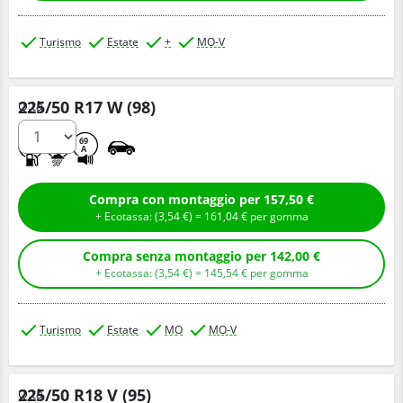
Turismo
Estate
+
MO-V
225/50 R17 W (98)
Q.tà
A
B
69
A
Compra con montaggio per 157,50 €
+ Ecotassa: (
3,
54
€
) =
161,
04
€
per gomma
Compra senza montaggio per 142,00 €
+ Ecotassa: (
3,
54
€
) =
145,
54
€
per gomma
Turismo
Estate
MO
MO-V
225/50 R18 V (95)
Q.tà