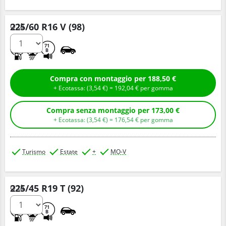
225/60 R16 V (98)
Q.tà
A
A
71
B
Compra con montaggio per 188,50 €
+ Ecotassa: (
3,
54
€
) =
192,
04
€
per gomma
Compra senza montaggio per 173,00 €
+ Ecotassa: (
3,
54
€
) =
176,
54
€
per gomma
Turismo
Estate
+
MO-V
225/45 R19 T (92)
Q.tà
A
A
71
B