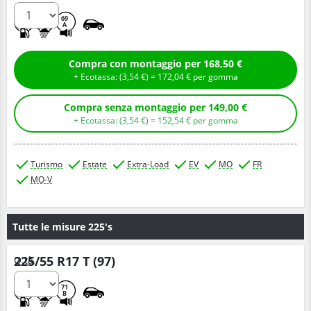
A
B
69
A
Compra con montaggio per 168,50 €
+ Ecotassa: (
3,
54
€
) =
172,
04
€
per gomma
Compra senza montaggio per 149,00 €
+ Ecotassa: (
3,
54
€
) =
152,
54
€
per gomma
Turismo
Estate
Extra-Load
EV
MO
FR
MO-V
Tutte le misure 225's
225/55 R17 T (97)
Q.tà
A
A
71
B