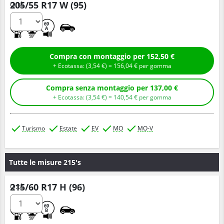
205/55 R17 W (95)
Q.tà
A
B
69
A
Compra con montaggio per 152,50 €
+ Ecotassa: (
3,
54
€
) =
156,
04
€
per gomma
Compra senza montaggio per 137,00 €
+ Ecotassa: (
3,
54
€
) =
140,
54
€
per gomma
Turismo
Estate
EV
MO
MO-V
Tutte le misure 215's
215/60 R17 H (96)
Q.tà
A
B
69
B