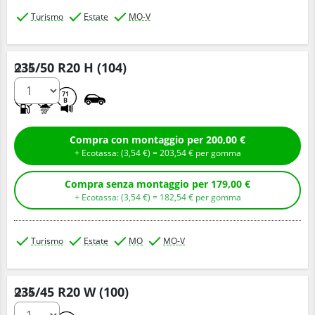
Turismo
Estate
MO-V
235/50 R20 H (104)
Q.tà
A
B
71
B
Compra con montaggio per 200,00 €
+ Ecotassa: (
3,
54
€
) =
203,
54
€
per gomma
Compra senza montaggio per 179,00 €
+ Ecotassa: (
3,
54
€
) =
182,
54
€
per gomma
Turismo
Estate
MO
MO-V
235/45 R20 W (100)
Q.tà