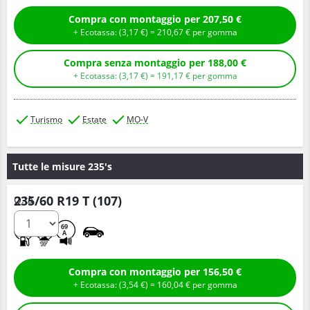
Compra con montaggio per 207,50 €
+ Ecotassa: (
3,
17
€
) =
210,
67
€
per gomma
Compra senza montaggio per 188,00 €
+ Ecotassa: (
3,
17
€
) =
191,
17
€
per gomma
Turismo
Estate
MO-V
Tutte le misure 235's
235/60 R19 T (107)
Q.tà
A
A
69
A
Compra con montaggio per 156,50 €
+ Ecotassa: (
3,
54
€
) =
160,
04
€
per gomma