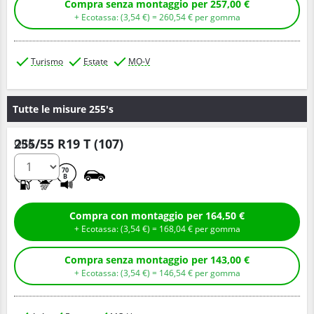
Compra senza montaggio per 257,00 €
+ Ecotassa: (
3,
54
€
) =
260,
54
€
per gomma
Turismo
Estate
MO-V
Tutte le misure 255's
255/55 R19 T (107)
Q.tà
A
A
70
B
Compra con montaggio per 164,50 €
+ Ecotassa: (
3,
54
€
) =
168,
04
€
per gomma
Compra senza montaggio per 143,00 €
+ Ecotassa: (
3,
54
€
) =
146,
54
€
per gomma