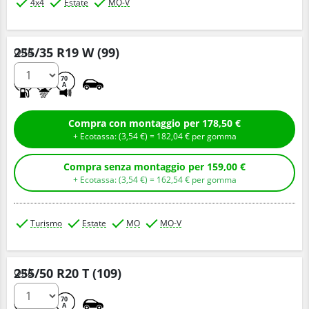
4x4
Estate
MO-V
255/35 R19 W (99)
Q.tà
A
B
70
A
Compra con montaggio per 178,50 €
+ Ecotassa: (
3,
54
€
) =
182,
04
€
per gomma
Compra senza montaggio per 159,00 €
+ Ecotassa: (
3,
54
€
) =
162,
54
€
per gomma
Turismo
Estate
MO
MO-V
255/50 R20 T (109)
Q.tà
A
A
70
A