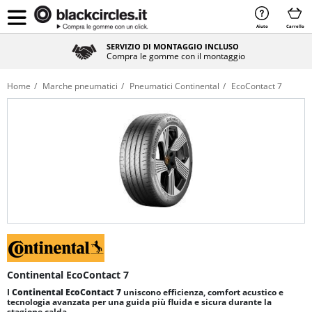
Aiuto
Carrello
SERVIZIO DI MONTAGGIO INCLUSO
Compra le gomme con il montaggio
Home
Marche pneumatici
Pneumatici Continental
EcoContact 7
Continental EcoContact 7
I
Continental EcoContact 7
uniscono efficienza, comfort acustico e
tecnologia avanzata per una guida più fluida e sicura durante la
stagione calda.