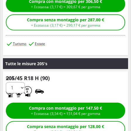
Compra con montaggio per 306,50 €
+ Ecotassa: (
3,
17
€
) =
309,
67
€
per gomma
Compra senza montaggio per 287,00 €
+ Ecotassa: (
3,
17
€
) =
290,
17
€
per gomma
Turismo
Estate
Tutte le misure 205's
205/45 R18 H (90)
Q.tà
A
B
69
A
Compra con montaggio per 147,50 €
+ Ecotassa: (
3,
54
€
) =
151,
04
€
per gomma
Compra senza montaggio per 128,00 €