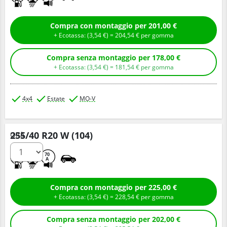
Compra con montaggio per 201,00 €
+ Ecotassa: (
3,
54
€
) =
204,
54
€
per gomma
Compra senza montaggio per 178,00 €
+ Ecotassa: (
3,
54
€
) =
181,
54
€
per gomma
4x4
Estate
MO-V
255/40 R20 W (104)
Q.tà
A
B
70
A
Compra con montaggio per 225,00 €
+ Ecotassa: (
3,
54
€
) =
228,
54
€
per gomma
Compra senza montaggio per 202,00 €