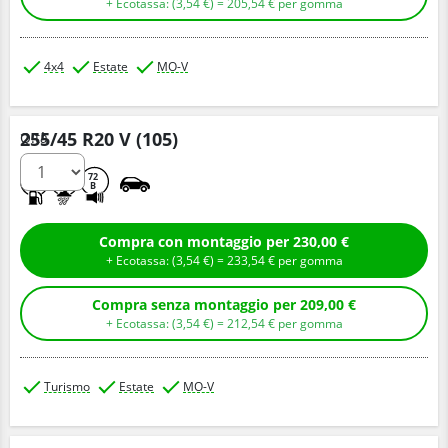
+ Ecotassa: (
3,
54
€
) =
205,
54
€
per gomma
4x4
Estate
MO-V
255/45 R20 V (105)
Q.tà
A
B
72
B
Compra con montaggio per 230,00 €
+ Ecotassa: (
3,
54
€
) =
233,
54
€
per gomma
Compra senza montaggio per 209,00 €
+ Ecotassa: (
3,
54
€
) =
212,
54
€
per gomma
Turismo
Estate
MO-V