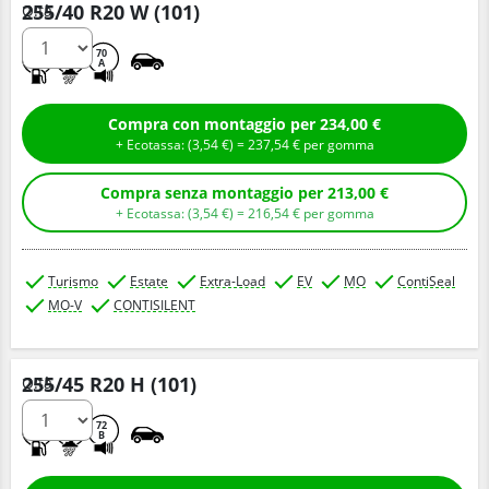
255/40 R20 W (101)
Q.tà
A
B
70
A
Compra con montaggio per 234,00 €
+ Ecotassa: (
3,
54
€
) =
237,
54
€
per gomma
Compra senza montaggio per 213,00 €
+ Ecotassa: (
3,
54
€
) =
216,
54
€
per gomma
Turismo
Estate
Extra-Load
EV
MO
ContiSeal
MO-V
CONTISILENT
255/45 R20 H (101)
Q.tà
A
A
72
B