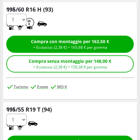
195/60 R16 H (93)
Q.tà
A
B
69
A
Compra con montaggio per 163,50 €
+ Ecotassa: (
2,
38
€
) =
165,
88
€
per gomma
Compra senza montaggio per 148,00 €
+ Ecotassa: (
2,
38
€
) =
150,
38
€
per gomma
Turismo
Estate
MO-V
195/55 R19 T (94)
Q.tà
A
B