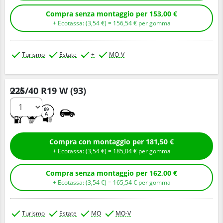
Compra senza montaggio per 153,00 €
+ Ecotassa: (
3,
54
€
) =
156,
54
€
per gomma
Turismo
Estate
+
MO-V
225/40 R19 W (93)
Q.tà
A
B
69
A
Compra con montaggio per 181,50 €
+ Ecotassa: (
3,
54
€
) =
185,
04
€
per gomma
Compra senza montaggio per 162,00 €
+ Ecotassa: (
3,
54
€
) =
165,
54
€
per gomma
Turismo
Estate
MO
MO-V