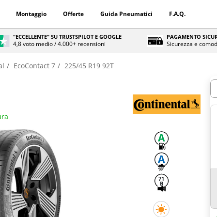
Montaggio
Offerte
Guida Pneumatici
F.A.Q.
"ECCELLENTE" SU TRUSTSPILOT E GOOGLE
PAGAMENTO SICUR
4,8 voto medio / 4.000+ recensioni
Sicurezza e comod
al
EcoContact 7
225/45 R19 92T
Q
ura
A
A
71
B