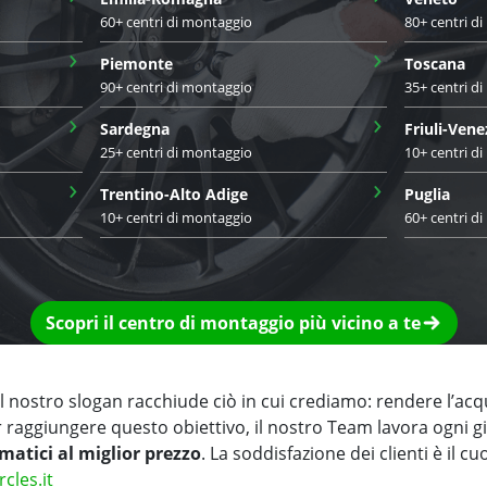
60+ centri di montaggio
80+ centri d
›
›
Piemonte
Toscana
90+ centri di montaggio
35+ centri d
›
›
Sardegna
Friuli-Vene
25+ centri di montaggio
10+ centri d
›
›
Trentino-Alto Adige
Puglia
10+ centri di montaggio
60+ centri d
Scopri il centro di montaggio più vicino a te
 nostro slogan racchiude ciò in cui crediamo: rendere l’acq
r raggiungere questo obiettivo, il nostro Team lavora ogni 
matici al miglior prezzo
. La soddisfazione dei clienti è il cu
rcles.it